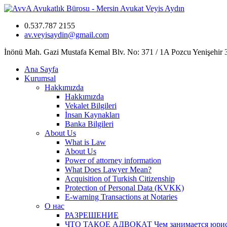
0.537.787 2155
av.veyisaydin@gmail.com
İnönü Mah. Gazi Mustafa Kemal Blv. No: 371 / 1A Pozcu Yenişehir
Ana Sayfa
Kurumsal
Hakkımızda
Hakkımızda
Vekalet Bilgileri
İnsan Kaynakları
Banka Bilgileri
About Us
What is Law
About Us
Power of attorney information
What Does Lawyer Mean?
Acquisition of Turkish Citizenship
Protection of Personal Data (KVKK)
E-warning Transactions at Notaries
О нас
РАЗРЕШЕНИЕ
ЧТО ТАКОЕ АДВОКАТ Чем занимается юрист? 