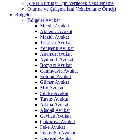
Şirket Kuruluşu İçin Verilecek Vekaletname
Oturma ve Çalışma İzni Vekaletname Örneği
Bölgeler
Bölgeler Avukat
Mersin Avukat
Akdeniz Avukat
Mezitli Avukat
Toroslar Avukat
Yenişehir Avukat
Anamur Avukat
Aydıncık Avukat
Bozyazı Avukat
Çamlıyayla Avukat
Erdemli Avukat
Gülnar Avukat
Mut Avukat
Silifke Avukat
Tarsus Avukat
Adana Avukat
Aladağ Avukat
Ceyhan Avukat
Çukurova Avukat
Feke Avukat
İmamoğlu Avukat
Karaisalı Avukat