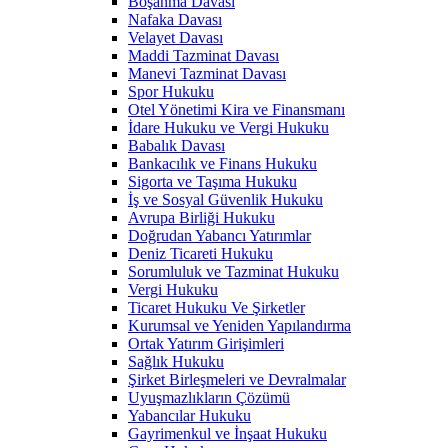
Boşanma Davası
Nafaka Davası
Velayet Davası
Maddi Tazminat Davası
Manevi Tazminat Davası
Spor Hukuku
Otel Yönetimi Kira ve Finansmanı
İdare Hukuku ve Vergi Hukuku
Babalık Davası
Bankacılık ve Finans Hukuku
Sigorta ve Taşıma Hukuku
İş ve Sosyal Güvenlik Hukuku
Avrupa Birliği Hukuku
Doğrudan Yabancı Yatırımlar
Deniz Ticareti Hukuku
Sorumluluk ve Tazminat Hukuku
Vergi Hukuku
Ticaret Hukuku Ve Şirketler
Kurumsal ve Yeniden Yapılandırma
Ortak Yatırım Girişimleri
Sağlık Hukuku
Şirket Birleşmeleri ve Devralmalar
Uyuşmazlıkların Çözümü
Yabancılar Hukuku
Gayrimenkul ve İnşaat Hukuku