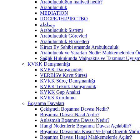
Arabuluculuğun maliyeti nedir?
Arabuluculuk
MEDIATION
ПОСРЕДНИЧЕСТВО
وساطة
Arabuluculuk Sistemi
Arabuluculuk Görevleri
Arabuluculuk Hizmetleri
Kiracı Ev Sahibi arasında Arabuluculuk
Arabulucuk ve Yararları Nedir: Mahkemelerden 
Sağlık Hukukunda Malpraktis ve Tazminat Uyuşma
KVKK Danışmanlığı
KVKK Danışmanlığı
VERBİS'e Kayıt Süresi
KVKK Süreç Danışmanlığı
KVKK Teknik Danışmanlık
KVKK Gap Analizi
KVKS Kurulumu
Boşanma Davaları
Çekişmeli Boşanma Davası Nedir?
Boşanma Davası Nasıl Açılır?
Anlaşmalı Boşanma Davası Nedir?
Hangi Nedenlerle Boşanma Davası Açılabilir?
Boşanma Davasında Kusur Ve İspat Önemli Midir
Boşanma Davası Hangi Mahkemelerde Açılır?