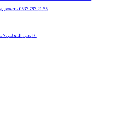
двокат - 0537 787 21 55
اذا يعني المحامي؟ م