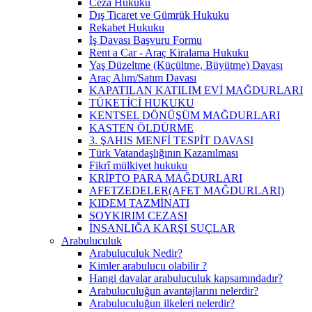
Ceza Hukuku
Dış Ticaret ve Gümrük Hukuku
Rekabet Hukuku
İş Davası Başvuru Formu
Rent a Car - Araç Kiralama Hukuku
Yaş Düzeltme (Küçültme, Büyütme) Davası
Araç Alım/Satım Davası
KAPATILAN KATILIM EVİ MAĞDURLARI
TÜKETİCİ HUKUKU
KENTSEL DÖNÜŞÜM MAĞDURLARI
KASTEN ÖLDÜRME
3. ŞAHIS MENFİ TESPİT DAVASI
Türk Vatandaşlığının Kazanılması
Fikrî mülkiyet hukuku
KRİPTO PARA MAĞDURLARI
AFETZEDELER(AFET MAĞDURLARI)
KIDEM TAZMİNATI
SOYKIRIM CEZASI
İNSANLIĞA KARŞI SUÇLAR
Arabuluculuk
Arabuluculuk Nedir?
Kimler arabulucu olabilir ?
Hangi davalar arabuluculuk kapsamındadır?
Arabuluculuğun avantajlarını nelerdir?
Arabuluculuğun ilkeleri nelerdir?