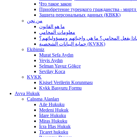
Что такое закон
Приобретение турецкого гражданства - миртл а
Защита персональных данных (КВКК)
من نحن
ما هو القانون
معلومات المحامي
اذا يفعل المحامي؟ ما هي واجباتهم ومسؤولياتهم؟
حماية البيانات الشخصية (KVKK)
Ekibimiz
Murat Sefa Aydın
Veyis Aydın
Selman Yavuz Gökçe
Sevilay Koca
KVKK
Kişisel Verilerin Korunması
Kvkk Başvuru Formu
Avva Hukuk
Çalışma Alanları
Aile Hukuku
Medeni Hukuk
İdare Hukuku
Miras Hukuku
İcra İflas Hukuk
Ticaret hukuku