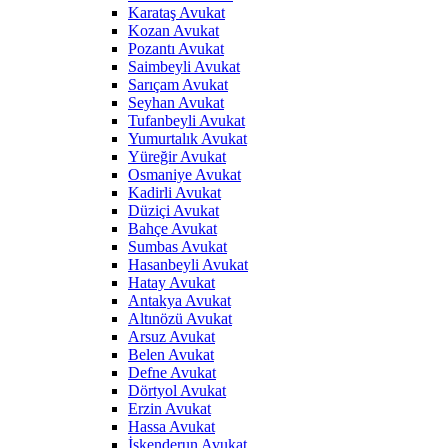
Karataş Avukat
Kozan Avukat
Pozantı Avukat
Saimbeyli Avukat
Sarıçam Avukat
Seyhan Avukat
Tufanbeyli Avukat
Yumurtalık Avukat
Yüreğir Avukat
Osmaniye Avukat
Kadirli Avukat
Düziçi Avukat
Bahçe Avukat
Sumbas Avukat
Hasanbeyli Avukat
Hatay Avukat
Antakya Avukat
Altınözü Avukat
Arsuz Avukat
Belen Avukat
Defne Avukat
Dörtyol Avukat
Erzin Avukat
Hassa Avukat
İskenderun Avukat