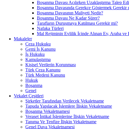
Boşanma Davası Açılırken Uzaklaştırma Talep Edil
Boşanma Davasında Gerekçe Göstermek Gerekir 
Boşanma Davasının Maliyeti Nedir?
Boşanma Davası Ne Kadar Sürer?
Tarafların Duruşmaya Katılması Gerekir mi?
Nafaka Türleri
Mal Rejiminin Evlilik İçinde Alınan Ev, Araba ve 
Makaleler
Ceza Hukuku
Gemi İş Kanunu
İş Hukuku
Kamulaştırma
Kişisel Verilerin Korunması
Türk Ceza Kanunu
Türk Medeni Kanunu
Hukuk
Boşanma
Genel
Vekalet Çeşitleri
Şirketler Tarafından Verilecek Vekaletname
Tapuda Yapılacak İşlemlere İlişkin Vekaletname
Boşanma Vekaletnamesi
Veraset İntikal İşlemlerine İlişkin Vekaletname
Tanıma Ve Tenfize İlişkin Vekaletname
Genel Dava Vekaletnamesi