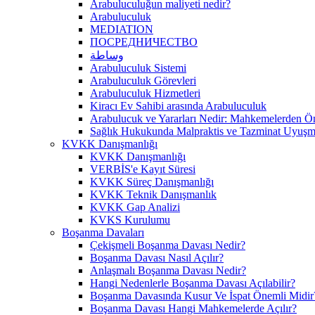
Arabuluculuğun maliyeti nedir?
Arabuluculuk
MEDIATION
ПОСРЕДНИЧЕСТВО
وساطة
Arabuluculuk Sistemi
Arabuluculuk Görevleri
Arabuluculuk Hizmetleri
Kiracı Ev Sahibi arasında Arabuluculuk
Arabulucuk ve Yararları Nedir: Mahkemelerden 
Sağlık Hukukunda Malpraktis ve Tazminat Uyuşma
KVKK Danışmanlığı
KVKK Danışmanlığı
VERBİS'e Kayıt Süresi
KVKK Süreç Danışmanlığı
KVKK Teknik Danışmanlık
KVKK Gap Analizi
KVKS Kurulumu
Boşanma Davaları
Çekişmeli Boşanma Davası Nedir?
Boşanma Davası Nasıl Açılır?
Anlaşmalı Boşanma Davası Nedir?
Hangi Nedenlerle Boşanma Davası Açılabilir?
Boşanma Davasında Kusur Ve İspat Önemli Midir
Boşanma Davası Hangi Mahkemelerde Açılır?