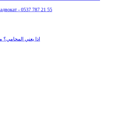
двокат - 0537 787 21 55
اذا يعني المحامي؟ م