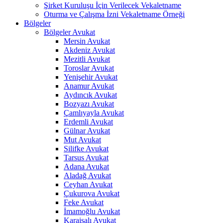
Şirket Kuruluşu İçin Verilecek Vekaletname
Oturma ve Çalışma İzni Vekaletname Örneği
Bölgeler
Bölgeler Avukat
Mersin Avukat
Akdeniz Avukat
Mezitli Avukat
Toroslar Avukat
Yenişehir Avukat
Anamur Avukat
Aydıncık Avukat
Bozyazı Avukat
Çamlıyayla Avukat
Erdemli Avukat
Gülnar Avukat
Mut Avukat
Silifke Avukat
Tarsus Avukat
Adana Avukat
Aladağ Avukat
Ceyhan Avukat
Çukurova Avukat
Feke Avukat
İmamoğlu Avukat
Karaisalı Avukat