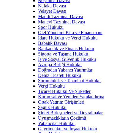
Boşanma Davası
Nafaka Davası
Velayet Davası
Maddi Tazminat Davası
Manevi Tazminat Davası
Spor Hukuku
Otel Yönetimi Kira ve Finansmanı
İdare Hukuku ve Vergi Hukuku
Babalık Davası
Bankacılık ve Finans Hukuku
Sigorta ve Taşıma Hukuku
İş ve Sosyal Güvenlik Hukuku
Avrupa Birliği Hukuku
Doğrudan Yabancı Yatırımlar
Deniz Ticareti Hukuku
Sorumluluk ve Tazminat Hukuku
Vergi Hukuku
Ticaret Hukuku Ve Şirketler
Kurumsal ve Yeniden Yapılandırma
Ortak Yatırım Girişimleri
Sağlık Hukuku
Şirket Birleşmeleri ve Devralmalar
Uyuşmazlıkların Çözümü
Yabancılar Hukuku
Gayrimenkul ve İnşaat Hukuku