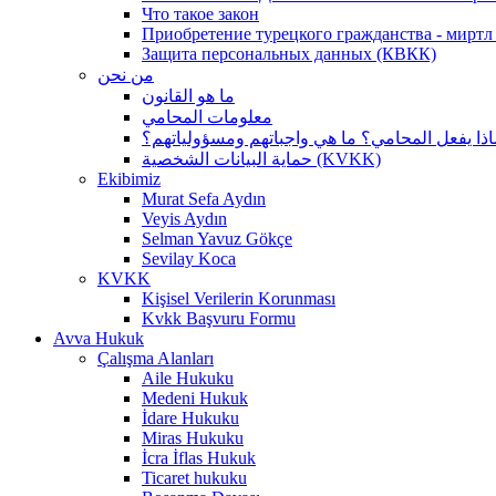
Что такое закон
Приобретение турецкого гражданства - миртл а
Защита персональных данных (КВКК)
من نحن
ما هو القانون
معلومات المحامي
اذا يفعل المحامي؟ ما هي واجباتهم ومسؤولياتهم؟
حماية البيانات الشخصية (KVKK)
Ekibimiz
Murat Sefa Aydın
Veyis Aydın
Selman Yavuz Gökçe
Sevilay Koca
KVKK
Kişisel Verilerin Korunması
Kvkk Başvuru Formu
Avva Hukuk
Çalışma Alanları
Aile Hukuku
Medeni Hukuk
İdare Hukuku
Miras Hukuku
İcra İflas Hukuk
Ticaret hukuku