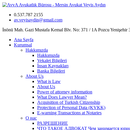
0.537.787 2155
av.veyisaydin@gmail.com
İnönü Mah. Gazi Mustafa Kemal Blv. No: 371 / 1A Pozcu Yenişehir
Ana Sayfa
Kurumsal
Hakkımızda
Hakkımızda
Vekalet Bilgileri
İnsan Kaynakları
Banka Bilgileri
About Us
What is Law
About Us
Power of attorney information
What Does Lawyer Mean?
Acquisition of Turkish Citizenship
Protection of Personal Data (KVKK)
E-warning Transactions at Notaries
О нас
РАЗРЕШЕНИЕ
ЧТО ТАКОЕ АДВОКАТ Чем занимается юрист? 