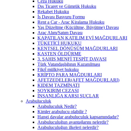
Ceza Hukuku
Dış Ticaret ve Gümrük Hukuku
Rekabet Hukuku
İş Davası Başvuru Formu
Rent a Car - Araç Kiralama Hukuku
Yaş Düzeltme (Küçültme, Büyütme) Davası
Araç Alım/Satım Davası
KAPATILAN KATILIM EVİ MAĞDURLARI
TÜKETİCİ HUKUKU
KENTSEL DÖNÜŞÜM MAĞDURLARI
KASTEN ÖLDÜRME
3. ŞAHIS MENFİ TESPİT DAVASI
Türk Vatandaşlığının Kazanılması
Fikrî mülkiyet hukuku
KRİPTO PARA MAĞDURLARI
AFETZEDELER(AFET MAĞDURLARI)
KIDEM TAZMİNATI
SOYKIRIM CEZASI
İNSANLIĞA KARŞI SUÇLAR
Arabuluculuk
Arabuluculuk Nedir?
Kimler arabulucu olabilir ?
Hangi davalar arabuluculuk kapsamındadır?
Arabuluculuğun avantajlarını nelerdir?
Arabuluculuğun ilkeleri nelerdir?