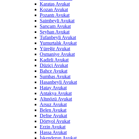
Karataş Avukat
Kozan Avukat
Pozantı Avukat
Saimbeyli Avukat
Sarıçam Avukat
Seyhan Avukat
Tufanbeyli Avukat
Yumurtalık Avukat
Yüreğir Avukat
Osmaniye Avukat
Kadirli Avukat
Düziçi Avukat
Bahçe Avukat
Sumbas Avukat
Hasanbeyli Avukat
Hatay Avukat
Antakya Avukat
Altınözü Avukat
Arsuz Avukat
Belen Avukat
Defne Avukat
Dörtyol Avukat
Erzin Avukat
Hassa Avukat
İskenderun Avukat