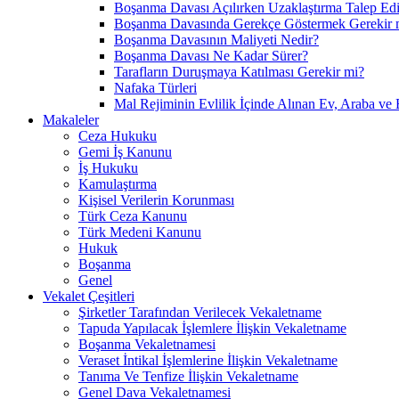
Boşanma Davası Açılırken Uzaklaştırma Talep Edil
Boşanma Davasında Gerekçe Göstermek Gerekir 
Boşanma Davasının Maliyeti Nedir?
Boşanma Davası Ne Kadar Sürer?
Tarafların Duruşmaya Katılması Gerekir mi?
Nafaka Türleri
Mal Rejiminin Evlilik İçinde Alınan Ev, Araba ve 
Makaleler
Ceza Hukuku
Gemi İş Kanunu
İş Hukuku
Kamulaştırma
Kişisel Verilerin Korunması
Türk Ceza Kanunu
Türk Medeni Kanunu
Hukuk
Boşanma
Genel
Vekalet Çeşitleri
Şirketler Tarafından Verilecek Vekaletname
Tapuda Yapılacak İşlemlere İlişkin Vekaletname
Boşanma Vekaletnamesi
Veraset İntikal İşlemlerine İlişkin Vekaletname
Tanıma Ve Tenfize İlişkin Vekaletname
Genel Dava Vekaletnamesi