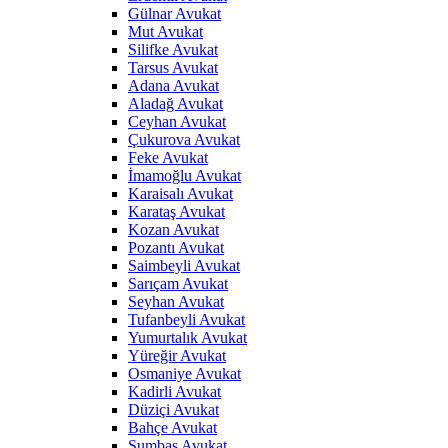
Gülnar Avukat
Mut Avukat
Silifke Avukat
Tarsus Avukat
Adana Avukat
Aladağ Avukat
Ceyhan Avukat
Çukurova Avukat
Feke Avukat
İmamoğlu Avukat
Karaisalı Avukat
Karataş Avukat
Kozan Avukat
Pozantı Avukat
Saimbeyli Avukat
Sarıçam Avukat
Seyhan Avukat
Tufanbeyli Avukat
Yumurtalık Avukat
Yüreğir Avukat
Osmaniye Avukat
Kadirli Avukat
Düziçi Avukat
Bahçe Avukat
Sumbas Avukat