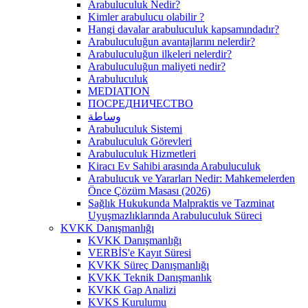
Arabuluculuk Nedir?
Kimler arabulucu olabilir ?
Hangi davalar arabuluculuk kapsamındadır?
Arabuluculuğun avantajlarını nelerdir?
Arabuluculuğun ilkeleri nelerdir?
Arabuluculuğun maliyeti nedir?
Arabuluculuk
MEDIATION
ПОСРЕДНИЧЕСТВО
وساطة
Arabuluculuk Sistemi
Arabuluculuk Görevleri
Arabuluculuk Hizmetleri
Kiracı Ev Sahibi arasında Arabuluculuk
Arabulucuk ve Yararları Nedir: Mahkemelerden
Önce Çözüm Masası (2026)
Sağlık Hukukunda Malpraktis ve Tazminat
Uyuşmazlıklarında Arabuluculuk Süreci
KVKK Danışmanlığı
KVKK Danışmanlığı
VERBİS'e Kayıt Süresi
KVKK Süreç Danışmanlığı
KVKK Teknik Danışmanlık
KVKK Gap Analizi
KVKS Kurulumu