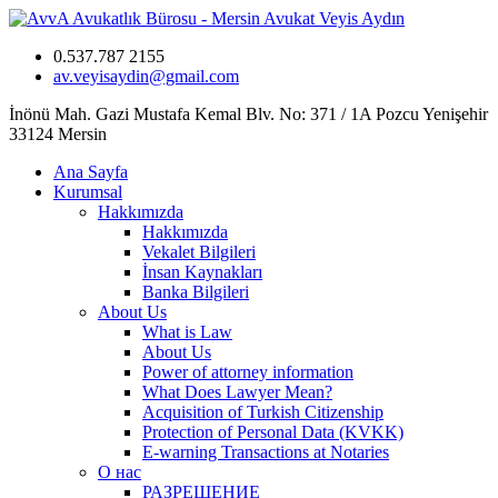
0.537.787 2155
av.veyisaydin@gmail.com
İnönü Mah. Gazi Mustafa Kemal Blv. No: 371 / 1A Pozcu Yenişehir
33124 Mersin
Ana Sayfa
Kurumsal
Hakkımızda
Hakkımızda
Vekalet Bilgileri
İnsan Kaynakları
Banka Bilgileri
About Us
What is Law
About Us
Power of attorney information
What Does Lawyer Mean?
Acquisition of Turkish Citizenship
Protection of Personal Data (KVKK)
E-warning Transactions at Notaries
О нас
РАЗРЕШЕНИЕ