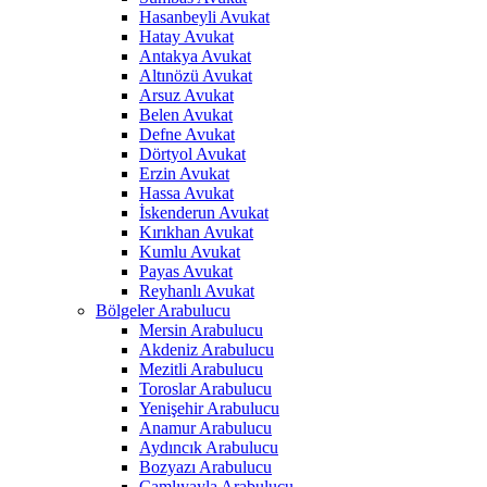
Hasanbeyli Avukat
Hatay Avukat
Antakya Avukat
Altınözü Avukat
Arsuz Avukat
Belen Avukat
Defne Avukat
Dörtyol Avukat
Erzin Avukat
Hassa Avukat
İskenderun Avukat
Kırıkhan Avukat
Kumlu Avukat
Payas Avukat
Reyhanlı Avukat
Bölgeler Arabulucu
Mersin Arabulucu
Akdeniz Arabulucu
Mezitli Arabulucu
Toroslar Arabulucu
Yenişehir Arabulucu
Anamur Arabulucu
Aydıncık Arabulucu
Bozyazı Arabulucu
Çamlıyayla Arabulucu