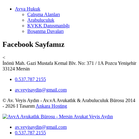
Avva Hukuk
Çalışma Alanları
Arabuluculuk
KVKK Danışmanlığı
Boşanma Davaları
Facebook Sayfamız
<
İnönü Mah. Gazi Mustafa Kemal Blv. No: 371 / 1A Pozcu Yenişehir
33124 Mersin
0.537.787 2155
av.veyisaydin@gmail.com
© Av. Veyis Aydın - Av.vA Avukatlık & Arabuluculuk Bürosu 2014
- 2026 I Tasarım
Ankara Hosting
av.veyisaydin@gmail.com
0.537.787 2155