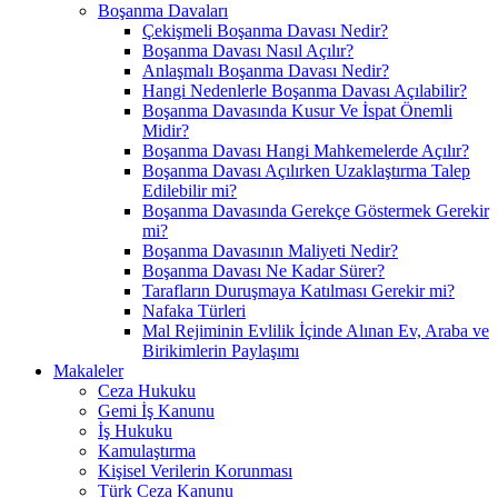
Boşanma Davaları
Çekişmeli Boşanma Davası Nedir?
Boşanma Davası Nasıl Açılır?
Anlaşmalı Boşanma Davası Nedir?
Hangi Nedenlerle Boşanma Davası Açılabilir?
Boşanma Davasında Kusur Ve İspat Önemli
Midir?
Boşanma Davası Hangi Mahkemelerde Açılır?
Boşanma Davası Açılırken Uzaklaştırma Talep
Edilebilir mi?
Boşanma Davasında Gerekçe Göstermek Gerekir
mi?
Boşanma Davasının Maliyeti Nedir?
Boşanma Davası Ne Kadar Sürer?
Tarafların Duruşmaya Katılması Gerekir mi?
Nafaka Türleri
Mal Rejiminin Evlilik İçinde Alınan Ev, Araba ve
Birikimlerin Paylaşımı
Makaleler
Ceza Hukuku
Gemi İş Kanunu
İş Hukuku
Kamulaştırma
Kişisel Verilerin Korunması
Türk Ceza Kanunu