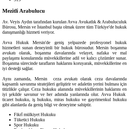
Mezitli Arabulucu
Av. Veyis Aydın tarafından kurulan Avva Avukatlık & Arabuluculuk
Bürosu, Mersin ve İstanbul başta olmak üzere tüm Türkiye'de hukuk
danışmanlığı hizmeti veriyor.
Avva Hukuk Mersin'de geniş yelpazede profesyonel hukuk
hizmetleri sunan deneyimli bir hukuk bürosudur. Mersin boşanma
avukatı olarak, boşanma davalarında velayet, nafaka ve mal
paylaşımı konularında müvekkillerine adil ve kalıcı çözümler sunar.
Boşanma sürecinde tarafların haklarını koruyarak, müvekkillerine en
iyi desteği sağlar.
Aynı zamanda, Mersin ceza avukatı olarak ceza davalarında
kapsamlı savunma stratejileri geliştirir ve adaletin yerini bulması için
titizlikle çalışır. Ceza hukuku alanında müvekkillerinin haklarını en
iyi şekilde savunur ve her adımda yanlarında olur. Avva Hukuk
ticaret hukuku, iş hukuku, miras hukuku ve gayrimenkul hukuku
gibi alanlarda da geniş bilgi ve deneyime sahiptir.
Fikrî mülkiyet Hukuku
Tüketici Hukuku
Spor Hukuku