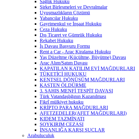
Sağlık Hukuku
Şirket Birleşmeleri ve Devralmalar
Uyuşmazlıkların Çözümü
Yabancılar Hukuku
Gayrimenkul ve İnşaat Hukuku
Ceza Hukuku
Dış Ticaret ve Gümrük Hukuku
Rekabet Hukuku
İş Davası Başvuru Formu
Rent a Car - Araç Kiralama Hukuku
Yaş Düzeltme (Küçültme, Büyütme) Davası
Araç Alım/Satım Davası
KAPATILAN KATILIM EVİ MAĞDURLARI
TÜKETİCİ HUKUKU
KENTSEL DÖNÜŞÜM MAĞDURLARI
KASTEN ÖLDÜRME
3. ŞAHIS MENFİ TESPİT DAVASI
Türk Vatandaşlığının Kazanılması
Fikrî mülkiyet hukuku
KRİPTO PARA MAĞDURLARI
AFETZEDELER(AFET MAĞDURLARI)
KIDEM TAZMİNATI
SOYKIRIM CEZASI
İNSANLIĞA KARŞI SUÇLAR
Arabuluculuk