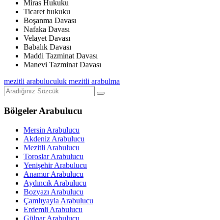
Miras Hukuku
Ticaret hukuku
Boşanma Davası
Nafaka Davası
Velayet Davası
Babalık Davası
Maddi Tazminat Davası
Manevi Tazminat Davası
mezitli arabuluculuk
mezitli arabulma
Bölgeler Arabulucu
Mersin Arabulucu
Akdeniz Arabulucu
Mezitli Arabulucu
Toroslar Arabulucu
Yenişehir Arabulucu
Anamur Arabulucu
Aydıncık Arabulucu
Bozyazı Arabulucu
Çamlıyayla Arabulucu
Erdemli Arabulucu
Gülnar Arabulucu