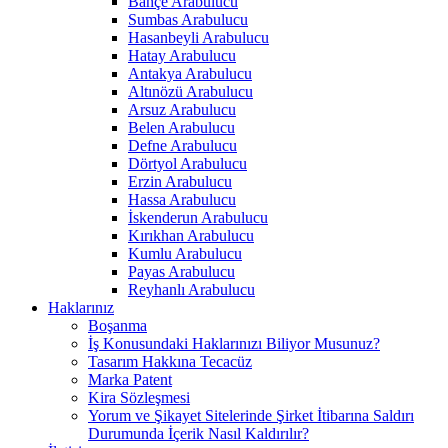
Bahçe Arabulucu
Sumbas Arabulucu
Hasanbeyli Arabulucu
Hatay Arabulucu
Antakya Arabulucu
Altınözü Arabulucu
Arsuz Arabulucu
Belen Arabulucu
Defne Arabulucu
Dörtyol Arabulucu
Erzin Arabulucu
Hassa Arabulucu
İskenderun Arabulucu
Kırıkhan Arabulucu
Kumlu Arabulucu
Payas Arabulucu
Reyhanlı Arabulucu
Haklarınız
Boşanma
İş Konusundaki Haklarınızı Biliyor Musunuz?
Tasarım Hakkına Tecacüz
Marka Patent
Kira Sözleşmesi
Yorum ve Şikayet Sitelerinde Şirket İtibarına Saldırı
Durumunda İçerik Nasıl Kaldırılır?