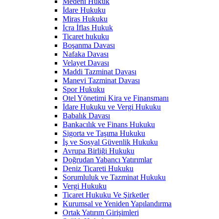
Medeni Hukuk
İdare Hukuku
Miras Hukuku
İcra İflas Hukuk
Ticaret hukuku
Boşanma Davası
Nafaka Davası
Velayet Davası
Maddi Tazminat Davası
Manevi Tazminat Davası
Spor Hukuku
Otel Yönetimi Kira ve Finansmanı
İdare Hukuku ve Vergi Hukuku
Babalık Davası
Bankacılık ve Finans Hukuku
Sigorta ve Taşıma Hukuku
İş ve Sosyal Güvenlik Hukuku
Avrupa Birliği Hukuku
Doğrudan Yabancı Yatırımlar
Deniz Ticareti Hukuku
Sorumluluk ve Tazminat Hukuku
Vergi Hukuku
Ticaret Hukuku Ve Şirketler
Kurumsal ve Yeniden Yapılandırma
Ortak Yatırım Girişimleri