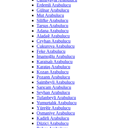
Erdemli Arabulucu
Gülnar Arabulucu
Mut Arabulucu
Silifke Arabulucu
Tarsus Arabulucu
Adana Arabulucu
Aladağ Arabulucu
Ceyhan Arabulucu
Çukurova Arabulucu
Feke Arabulucu
İmamoğlu Arabulucu
Karaisalı Arabulucu
Karataş Arabulucu
Kozan Arabulucu
Pozantı Arabulucu
Saimbeyli Arabulucu
Sarıçam Arabulucu
Seyhan Arabulucu
Tufanbeyli Arabulucu
Yumurtalık Arabulucu
Yüreğir Arabulucu
Osmaniye Arabulucu
Kadirli Arabulucu
Düziçi Arabulucu