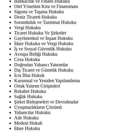
Bankacılık ve Finans Hukuku
Otel Yönetimi Kira ve Finansmanı
Sigorta ve Taşıma Hukuku
Deniz Ticareti Hukuku
Sorumluluk ve Tazminat Hukuku
Vergi Hukuku
Ticaret Hukuku Ve Şirketler
Gayrimenkul ve İnşaat Hukuku
İdare Hukuku ve Vergi Hukuku
İş ve Sosyal Güvenlik Hukuku
Avrupa Birliği Hukuku
Ceza Hukuku
Doğrudan Yabancı Yatırımlar
Dış Ticaret ve Gümrük Hukuku
İcra İflas Hukuk
Kurumsal ve Yeniden Yapılandırma
Ortak Yatırım Girişimleri
Rekabet Hukuku
Sağlık Hukuku
Şirket Birleşmeleri ve Devralmalar
Uyuşmazlıkların Çözümü
Yabancılar Hukuku
Aile Hukuku
Medeni Hukuk
İdare Hukuku