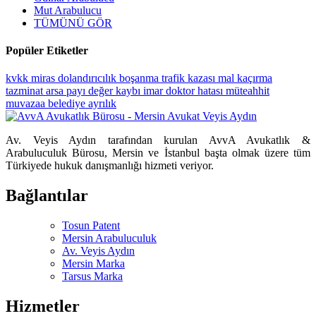
Mut Arabulucu
TÜMÜNÜ GÖR
Popüler Etiketler
kvkk
miras
dolandırıcılık
boşanma
trafik kazası
mal kaçırma
tazminat
arsa payı
değer kaybı
imar
doktor hatası
müteahhit
muvazaa
belediye
ayrılık
Av. Veyis Aydın tarafından kurulan AvvA Avukatlık &
Arabuluculuk Bürosu, Mersin ve İstanbul başta olmak üzere tüm
Türkiyede hukuk danışmanlığı hizmeti veriyor.
Bağlantılar
Tosun Patent
Mersin Arabuluculuk
Av. Veyis Aydın
Mersin Marka
Tarsus Marka
Hizmetler