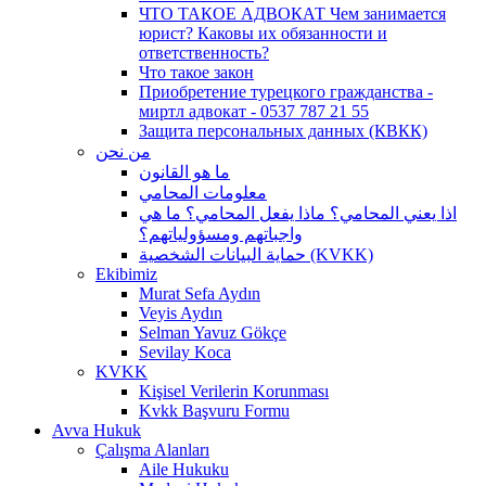
ЧТО ТАКОЕ АДВОКАТ Чем занимается
юрист? Каковы их обязанности и
ответственность?
Что такое закон
Приобретение турецкого гражданства -
миртл адвокат - 0537 787 21 55
Защита персональных данных (КВКК)
من نحن
ما هو القانون
معلومات المحامي
اذا يعني المحامي؟ ماذا يفعل المحامي؟ ما هي
واجباتهم ومسؤولياتهم؟
حماية البيانات الشخصية (KVKK)
Ekibimiz
Murat Sefa Aydın
Veyis Aydın
Selman Yavuz Gökçe
Sevilay Koca
KVKK
Kişisel Verilerin Korunması
Kvkk Başvuru Formu
Avva Hukuk
Çalışma Alanları
Aile Hukuku