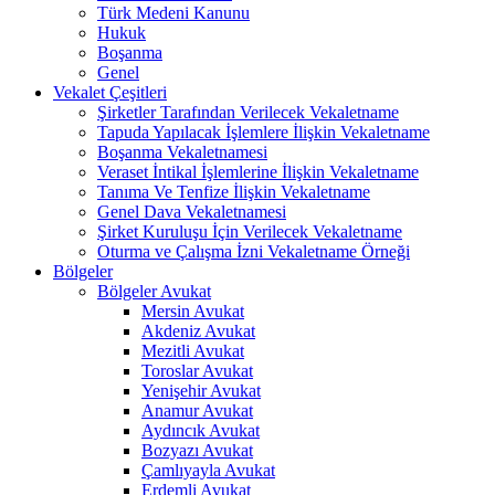
Türk Medeni Kanunu
Hukuk
Boşanma
Genel
Vekalet Çeşitleri
Şirketler Tarafından Verilecek Vekaletname
Tapuda Yapılacak İşlemlere İlişkin Vekaletname
Boşanma Vekaletnamesi
Veraset İntikal İşlemlerine İlişkin Vekaletname
Tanıma Ve Tenfize İlişkin Vekaletname
Genel Dava Vekaletnamesi
Şirket Kuruluşu İçin Verilecek Vekaletname
Oturma ve Çalışma İzni Vekaletname Örneği
Bölgeler
Bölgeler Avukat
Mersin Avukat
Akdeniz Avukat
Mezitli Avukat
Toroslar Avukat
Yenişehir Avukat
Anamur Avukat
Aydıncık Avukat
Bozyazı Avukat
Çamlıyayla Avukat
Erdemli Avukat