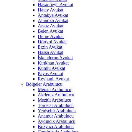
Hasanbeyli Avukat
Hatay Avukat
Antakya Avukat
Altınözü Avukat
Arsuz Avukat
Belen Avukat
Defne Avukat
Dörtyol Avukat
Erzin Avukat
Hassa Avukat
İskenderun Avukat
Kırıkhan Avukat
Kumlu Avukat
Payas Avukat
Reyhanlı Avukat
Bölgeler Arabulucu
Mersin Arabulucu
Akdeniz Arabulucu
Mezitli Arabulucu
Toroslar Arabulucu
Yenişehir Arabulucu
Anamur Arabulucu
Aydıncık Arabulucu
Bozyazı Arabulucu
Çamlıyayla Arabulucu