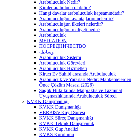
Arabuluculuk Nedir?
Kimler arabulucu olabilir ?
Hangi davalar arabuluculuk kapsamındadır?
Arabuluculuğun avantajlarını nelerdir?
Arabuluculuğun ilkeleri nelerdir?
Arabuluculuğun maliyeti nedir?
Arabuluculuk
MEDIATION
ПОСРЕДНИЧЕСТВО
وساطة
Arabuluculuk Sistemi
Arabuluculuk Görevleri
Arabuluculuk Hizmetleri
Kiracı Ev Sahibi arasında Arabuluculuk
Arabulucuk ve Yararları Nedir: Mahkemelerden
Önce Çözüm Masası (2026)
Sağlık Hukukunda Malpraktis ve Tazminat
Uyuşmazlıklarında Arabuluculuk Süreci
KVKK Danışmanlığı
KVKK Danışmanlığı
VERBİS'e Kayıt Süresi
KVKK Süreç Danışmanlığı
KVKK Teknik Danışmanlık
KVKK Gap Analizi
KVKS Kurulumu