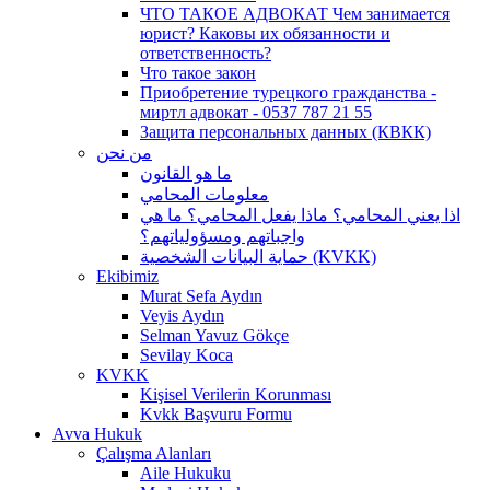
ЧТО ТАКОЕ АДВОКАТ Чем занимается
юрист? Каковы их обязанности и
ответственность?
Что такое закон
Приобретение турецкого гражданства -
миртл адвокат - 0537 787 21 55
Защита персональных данных (КВКК)
من نحن
ما هو القانون
معلومات المحامي
اذا يعني المحامي؟ ماذا يفعل المحامي؟ ما هي
واجباتهم ومسؤولياتهم؟
حماية البيانات الشخصية (KVKK)
Ekibimiz
Murat Sefa Aydın
Veyis Aydın
Selman Yavuz Gökçe
Sevilay Koca
KVKK
Kişisel Verilerin Korunması
Kvkk Başvuru Formu
Avva Hukuk
Çalışma Alanları
Aile Hukuku