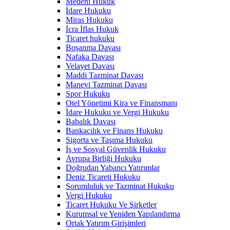
Medeni Hukuk
İdare Hukuku
Miras Hukuku
İcra İflas Hukuk
Ticaret hukuku
Boşanma Davası
Nafaka Davası
Velayet Davası
Maddi Tazminat Davası
Manevi Tazminat Davası
Spor Hukuku
Otel Yönetimi Kira ve Finansmanı
İdare Hukuku ve Vergi Hukuku
Babalık Davası
Bankacılık ve Finans Hukuku
Sigorta ve Taşıma Hukuku
İş ve Sosyal Güvenlik Hukuku
Avrupa Birliği Hukuku
Doğrudan Yabancı Yatırımlar
Deniz Ticareti Hukuku
Sorumluluk ve Tazminat Hukuku
Vergi Hukuku
Ticaret Hukuku Ve Şirketler
Kurumsal ve Yeniden Yapılandırma
Ortak Yatırım Girişimleri