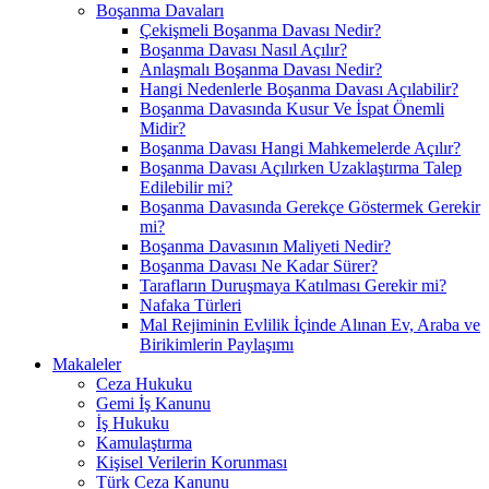
Boşanma Davaları
Çekişmeli Boşanma Davası Nedir?
Boşanma Davası Nasıl Açılır?
Anlaşmalı Boşanma Davası Nedir?
Hangi Nedenlerle Boşanma Davası Açılabilir?
Boşanma Davasında Kusur Ve İspat Önemli
Midir?
Boşanma Davası Hangi Mahkemelerde Açılır?
Boşanma Davası Açılırken Uzaklaştırma Talep
Edilebilir mi?
Boşanma Davasında Gerekçe Göstermek Gerekir
mi?
Boşanma Davasının Maliyeti Nedir?
Boşanma Davası Ne Kadar Sürer?
Tarafların Duruşmaya Katılması Gerekir mi?
Nafaka Türleri
Mal Rejiminin Evlilik İçinde Alınan Ev, Araba ve
Birikimlerin Paylaşımı
Makaleler
Ceza Hukuku
Gemi İş Kanunu
İş Hukuku
Kamulaştırma
Kişisel Verilerin Korunması
Türk Ceza Kanunu