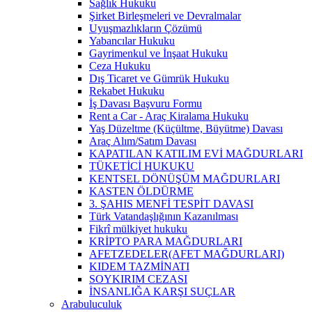
Sağlık Hukuku
Şirket Birleşmeleri ve Devralmalar
Uyuşmazlıkların Çözümü
Yabancılar Hukuku
Gayrimenkul ve İnşaat Hukuku
Ceza Hukuku
Dış Ticaret ve Gümrük Hukuku
Rekabet Hukuku
İş Davası Başvuru Formu
Rent a Car - Araç Kiralama Hukuku
Yaş Düzeltme (Küçültme, Büyütme) Davası
Araç Alım/Satım Davası
KAPATILAN KATILIM EVİ MAĞDURLARI
TÜKETİCİ HUKUKU
KENTSEL DÖNÜŞÜM MAĞDURLARI
KASTEN ÖLDÜRME
3. ŞAHIS MENFİ TESPİT DAVASI
Türk Vatandaşlığının Kazanılması
Fikrî mülkiyet hukuku
KRİPTO PARA MAĞDURLARI
AFETZEDELER(AFET MAĞDURLARI)
KIDEM TAZMİNATI
SOYKIRIM CEZASI
İNSANLIĞA KARŞI SUÇLAR
Arabuluculuk