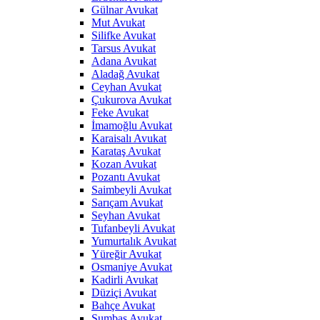
Gülnar Avukat
Mut Avukat
Silifke Avukat
Tarsus Avukat
Adana Avukat
Aladağ Avukat
Ceyhan Avukat
Çukurova Avukat
Feke Avukat
İmamoğlu Avukat
Karaisalı Avukat
Karataş Avukat
Kozan Avukat
Pozantı Avukat
Saimbeyli Avukat
Sarıçam Avukat
Seyhan Avukat
Tufanbeyli Avukat
Yumurtalık Avukat
Yüreğir Avukat
Osmaniye Avukat
Kadirli Avukat
Düziçi Avukat
Bahçe Avukat
Sumbas Avukat