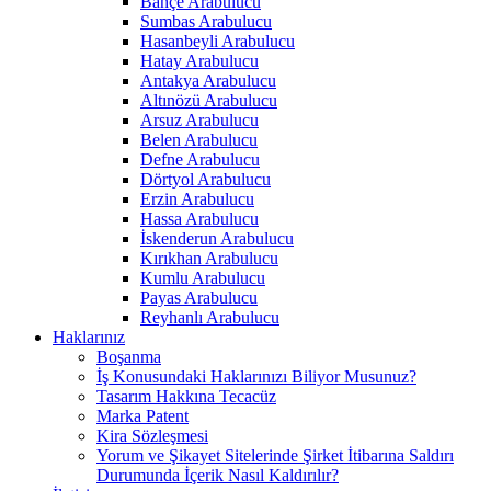
Bahçe Arabulucu
Sumbas Arabulucu
Hasanbeyli Arabulucu
Hatay Arabulucu
Antakya Arabulucu
Altınözü Arabulucu
Arsuz Arabulucu
Belen Arabulucu
Defne Arabulucu
Dörtyol Arabulucu
Erzin Arabulucu
Hassa Arabulucu
İskenderun Arabulucu
Kırıkhan Arabulucu
Kumlu Arabulucu
Payas Arabulucu
Reyhanlı Arabulucu
Haklarınız
Boşanma
İş Konusundaki Haklarınızı Biliyor Musunuz?
Tasarım Hakkına Tecacüz
Marka Patent
Kira Sözleşmesi
Yorum ve Şikayet Sitelerinde Şirket İtibarına Saldırı
Durumunda İçerik Nasıl Kaldırılır?