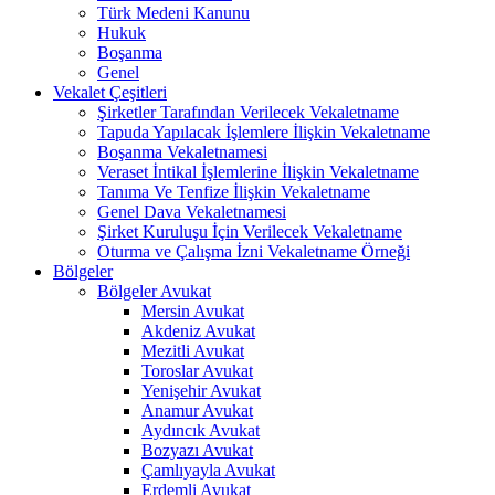
Türk Medeni Kanunu
Hukuk
Boşanma
Genel
Vekalet Çeşitleri
Şirketler Tarafından Verilecek Vekaletname
Tapuda Yapılacak İşlemlere İlişkin Vekaletname
Boşanma Vekaletnamesi
Veraset İntikal İşlemlerine İlişkin Vekaletname
Tanıma Ve Tenfize İlişkin Vekaletname
Genel Dava Vekaletnamesi
Şirket Kuruluşu İçin Verilecek Vekaletname
Oturma ve Çalışma İzni Vekaletname Örneği
Bölgeler
Bölgeler Avukat
Mersin Avukat
Akdeniz Avukat
Mezitli Avukat
Toroslar Avukat
Yenişehir Avukat
Anamur Avukat
Aydıncık Avukat
Bozyazı Avukat
Çamlıyayla Avukat
Erdemli Avukat