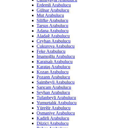
Erdemli Arabulucu
Gülnar Arabulucu
Mut Arabulucu
Silifke Arabulucu
Tarsus Arabulucu
Adana Arabulucu
Aladağ Arabulucu
Ceyhan Arabulucu
Çukurova Arabulucu
Feke Arabulucu
İmamoğlu Arabulucu
Karaisalı Arabulucu
Karataş Arabulucu
Kozan Arabulucu
Pozantı Arabulucu
Saimbeyli Arabulucu
Sarıçam Arabulucu
Seyhan Arabulucu
Tufanbeyli Arabulucu
Yumurtalık Arabulucu
Yüreğir Arabulucu
Osmaniye Arabulucu
Kadirli Arabulucu
Düziçi Arabulucu