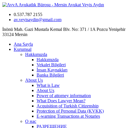
0.537.787 2155
av.veyisaydin@gmail.com
İnönü Mah. Gazi Mustafa Kemal Blv. No: 371 / 1A Pozcu Yenişehir
33124 Mersin
Ana Sayfa
Kurumsal
Hakkımızda
Hakkımızda
Vekalet Bilgileri
İnsan Kaynakları
Banka Bilgileri
About Us
What is Law
About Us
Power of attorney information
What Does Lawyer Mean?
Acquisition of Turkish Citizenship
Protection of Personal Data (KVKK)
E-warning Transactions at Notaries
О нас
РАЗРЕШЕНИЕ