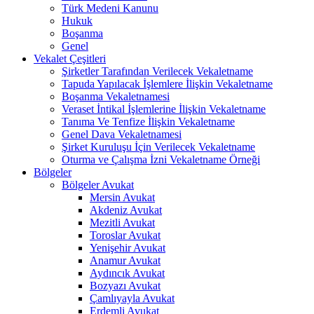
Türk Medeni Kanunu
Hukuk
Boşanma
Genel
Vekalet Çeşitleri
Şirketler Tarafından Verilecek Vekaletname
Tapuda Yapılacak İşlemlere İlişkin Vekaletname
Boşanma Vekaletnamesi
Veraset İntikal İşlemlerine İlişkin Vekaletname
Tanıma Ve Tenfize İlişkin Vekaletname
Genel Dava Vekaletnamesi
Şirket Kuruluşu İçin Verilecek Vekaletname
Oturma ve Çalışma İzni Vekaletname Örneği
Bölgeler
Bölgeler Avukat
Mersin Avukat
Akdeniz Avukat
Mezitli Avukat
Toroslar Avukat
Yenişehir Avukat
Anamur Avukat
Aydıncık Avukat
Bozyazı Avukat
Çamlıyayla Avukat
Erdemli Avukat