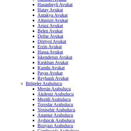
Hasanbeyli Avukat
Hatay Avukat
Antakya Avukat
Altınözü Avukat
Arsuz Avukat
Belen Avukat
Defne Avukat
Dörtyol Avukat
Erzin Avukat
Hassa Avukat
İskenderun Avukat
Kırıkhan Avukat
Kumlu Avukat
Payas Avukat
Reyhanlı Avukat
Bölgeler Arabulucu
Mersin Arabulucu
Akdeniz Arabulucu
Mezitli Arabulucu
Toroslar Arabulucu
Yenişehir Arabulucu
Anamur Arabulucu
Aydıncık Arabulucu
Bozyazı Arabulucu
Çamlıyayla Arabulucu