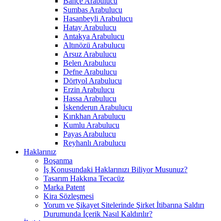
Bahçe Arabulucu
Sumbas Arabulucu
Hasanbeyli Arabulucu
Hatay Arabulucu
Antakya Arabulucu
Altınözü Arabulucu
Arsuz Arabulucu
Belen Arabulucu
Defne Arabulucu
Dörtyol Arabulucu
Erzin Arabulucu
Hassa Arabulucu
İskenderun Arabulucu
Kırıkhan Arabulucu
Kumlu Arabulucu
Payas Arabulucu
Reyhanlı Arabulucu
Haklarınız
Boşanma
İş Konusundaki Haklarınızı Biliyor Musunuz?
Tasarım Hakkına Tecacüz
Marka Patent
Kira Sözleşmesi
Yorum ve Şikayet Sitelerinde Şirket İtibarına Saldırı
Durumunda İçerik Nasıl Kaldırılır?