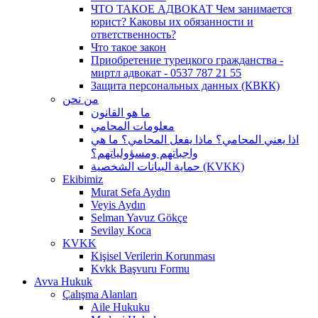
ЧТО ТАКОЕ АДВОКАТ Чем занимается
юрист? Каковы их обязанности и
ответственность?
Что такое закон
Приобретение турецкого гражданства -
миртл адвокат - 0537 787 21 55
Защита персональных данных (КВКК)
من نحن
ما هو القانون
معلومات المحامي
اذا يعني المحامي؟ ماذا يفعل المحامي؟ ما هي
واجباتهم ومسؤولياتهم؟
حماية البيانات الشخصية (KVKK)
Ekibimiz
Murat Sefa Aydın
Veyis Aydın
Selman Yavuz Gökçe
Sevilay Koca
KVKK
Kişisel Verilerin Korunması
Kvkk Başvuru Formu
Avva Hukuk
Çalışma Alanları
Aile Hukuku