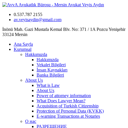
0.537.787 2155
av.veyisaydin@gmail.com
İnönü Mah. Gazi Mustafa Kemal Blv. No: 371 / 1A Pozcu Yenişehir
33124 Mersin
Ana Sayfa
Kurumsal
Hakkımızda
Hakkımızda
Vekalet Bilgileri
İnsan Kaynakları
Banka Bilgileri
About Us
What is Law
About Us
Power of attorney information
What Does Lawyer Mean?
Acquisition of Turkish Citizenship
Protection of Personal Data (KVKK)
E-warning Transactions at Notaries
О нас
РАЗРЕШЕНИЕ