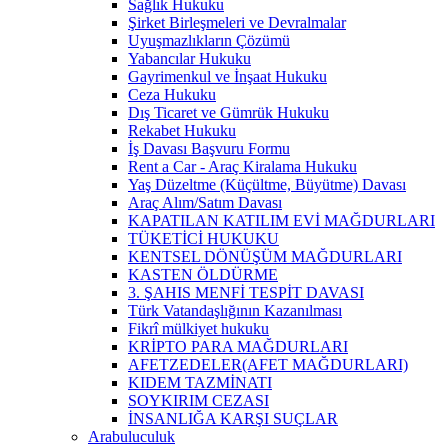
Sağlık Hukuku
Şirket Birleşmeleri ve Devralmalar
Uyuşmazlıkların Çözümü
Yabancılar Hukuku
Gayrimenkul ve İnşaat Hukuku
Ceza Hukuku
Dış Ticaret ve Gümrük Hukuku
Rekabet Hukuku
İş Davası Başvuru Formu
Rent a Car - Araç Kiralama Hukuku
Yaş Düzeltme (Küçültme, Büyütme) Davası
Araç Alım/Satım Davası
KAPATILAN KATILIM EVİ MAĞDURLARI
TÜKETİCİ HUKUKU
KENTSEL DÖNÜŞÜM MAĞDURLARI
KASTEN ÖLDÜRME
3. ŞAHIS MENFİ TESPİT DAVASI
Türk Vatandaşlığının Kazanılması
Fikrî mülkiyet hukuku
KRİPTO PARA MAĞDURLARI
AFETZEDELER(AFET MAĞDURLARI)
KIDEM TAZMİNATI
SOYKIRIM CEZASI
İNSANLIĞA KARŞI SUÇLAR
Arabuluculuk