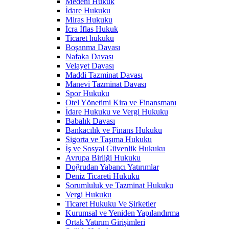
Medeni Hukuk
İdare Hukuku
Miras Hukuku
İcra İflas Hukuk
Ticaret hukuku
Boşanma Davası
Nafaka Davası
Velayet Davası
Maddi Tazminat Davası
Manevi Tazminat Davası
Spor Hukuku
Otel Yönetimi Kira ve Finansmanı
İdare Hukuku ve Vergi Hukuku
Babalık Davası
Bankacılık ve Finans Hukuku
Sigorta ve Taşıma Hukuku
İş ve Sosyal Güvenlik Hukuku
Avrupa Birliği Hukuku
Doğrudan Yabancı Yatırımlar
Deniz Ticareti Hukuku
Sorumluluk ve Tazminat Hukuku
Vergi Hukuku
Ticaret Hukuku Ve Şirketler
Kurumsal ve Yeniden Yapılandırma
Ortak Yatırım Girişimleri