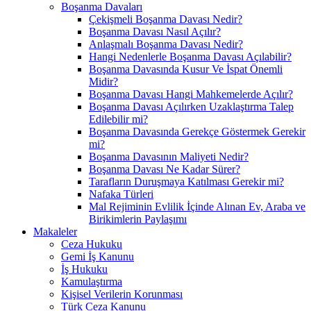
Boşanma Davaları
Çekişmeli Boşanma Davası Nedir?
Boşanma Davası Nasıl Açılır?
Anlaşmalı Boşanma Davası Nedir?
Hangi Nedenlerle Boşanma Davası Açılabilir?
Boşanma Davasında Kusur Ve İspat Önemli
Midir?
Boşanma Davası Hangi Mahkemelerde Açılır?
Boşanma Davası Açılırken Uzaklaştırma Talep
Edilebilir mi?
Boşanma Davasında Gerekçe Göstermek Gerekir
mi?
Boşanma Davasının Maliyeti Nedir?
Boşanma Davası Ne Kadar Sürer?
Tarafların Duruşmaya Katılması Gerekir mi?
Nafaka Türleri
Mal Rejiminin Evlilik İçinde Alınan Ev, Araba ve
Birikimlerin Paylaşımı
Makaleler
Ceza Hukuku
Gemi İş Kanunu
İş Hukuku
Kamulaştırma
Kişisel Verilerin Korunması
Türk Ceza Kanunu