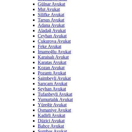
Gülnar Avukat
Mut Avukat
Silifke Avukat
Tarsus Avukat
Adana Avukat
Aladağ Avukat
Ceyhan Avukat
Çukurova Avukat
Feke Avukat
İmamoğlu Avukat
Karaisalı Avukat
Karataş Avukat
Kozan Avukat
Pozantı Avukat
Saimbeyli Avukat
Sarıçam Avukat
Seyhan Avukat
Tufanbeyli Avukat
Yumurtalık Avukat
Yüreğir Avukat
Osmaniye Avukat
Kadirli Avukat
Düziçi Avukat
Bahçe Avukat
Sumbas Avukat