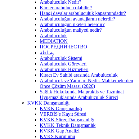
Arabuluculuk Nedir?
Kimler arabulucu olabilir ?
Hangi davalar arabuluculuk kapsamındadır?
Arabuluculuğun avantajlarını nelerdir?
Arabuluculuğun ilkeleri nelerdir?
Arabuluculuğun maliyeti nedir?
Arabuluculuk
MEDIATION
ПОСРЕДНИЧЕСТВО
وساطة
Arabuluculuk Sistemi
Arabuluculuk Görevleri
Arabuluculuk Hizmetleri
Kiracı Ev Sahibi arasında Arabuluculuk
Arabulucuk ve Yararları Nedir: Mahkemelerden
Önce Çözüm Masası (2026)
Sağlık Hukukunda Malpraktis ve Tazminat
Uyuşmazlıklarında Arabuluculuk Süreci
KVKK Danışmanlığı
KVKK Danışmanlığı
VERBİS'e Kayıt Süresi
KVKK Süreç Danışmanlığı
KVKK Teknik Danışmanlık
KVKK Gap Analizi
KVKS Kurulumu