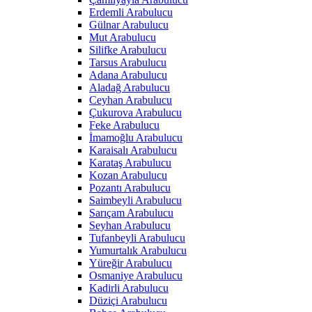
Erdemli Arabulucu
Gülnar Arabulucu
Mut Arabulucu
Silifke Arabulucu
Tarsus Arabulucu
Adana Arabulucu
Aladağ Arabulucu
Ceyhan Arabulucu
Çukurova Arabulucu
Feke Arabulucu
İmamoğlu Arabulucu
Karaisalı Arabulucu
Karataş Arabulucu
Kozan Arabulucu
Pozantı Arabulucu
Saimbeyli Arabulucu
Sarıçam Arabulucu
Seyhan Arabulucu
Tufanbeyli Arabulucu
Yumurtalık Arabulucu
Yüreğir Arabulucu
Osmaniye Arabulucu
Kadirli Arabulucu
Düziçi Arabulucu