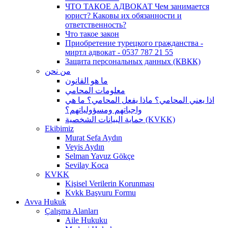
ЧТО ТАКОЕ АДВОКАТ Чем занимается
юрист? Каковы их обязанности и
ответственность?
Что такое закон
Приобретение турецкого гражданства -
миртл адвокат - 0537 787 21 55
Защита персональных данных (КВКК)
من نحن
ما هو القانون
معلومات المحامي
اذا يعني المحامي؟ ماذا يفعل المحامي؟ ما هي
واجباتهم ومسؤولياتهم؟
حماية البيانات الشخصية (KVKK)
Ekibimiz
Murat Sefa Aydın
Veyis Aydın
Selman Yavuz Gökçe
Sevilay Koca
KVKK
Kişisel Verilerin Korunması
Kvkk Başvuru Formu
Avva Hukuk
Çalışma Alanları
Aile Hukuku