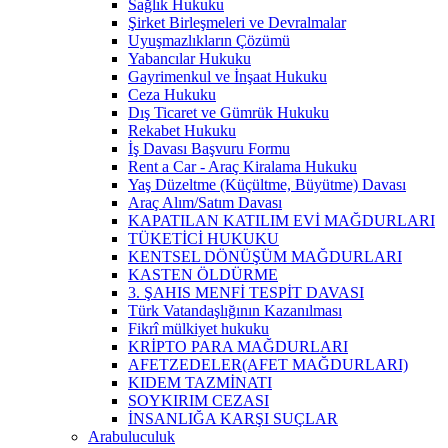
Sağlık Hukuku
Şirket Birleşmeleri ve Devralmalar
Uyuşmazlıkların Çözümü
Yabancılar Hukuku
Gayrimenkul ve İnşaat Hukuku
Ceza Hukuku
Dış Ticaret ve Gümrük Hukuku
Rekabet Hukuku
İş Davası Başvuru Formu
Rent a Car - Araç Kiralama Hukuku
Yaş Düzeltme (Küçültme, Büyütme) Davası
Araç Alım/Satım Davası
KAPATILAN KATILIM EVİ MAĞDURLARI
TÜKETİCİ HUKUKU
KENTSEL DÖNÜŞÜM MAĞDURLARI
KASTEN ÖLDÜRME
3. ŞAHIS MENFİ TESPİT DAVASI
Türk Vatandaşlığının Kazanılması
Fikrî mülkiyet hukuku
KRİPTO PARA MAĞDURLARI
AFETZEDELER(AFET MAĞDURLARI)
KIDEM TAZMİNATI
SOYKIRIM CEZASI
İNSANLIĞA KARŞI SUÇLAR
Arabuluculuk