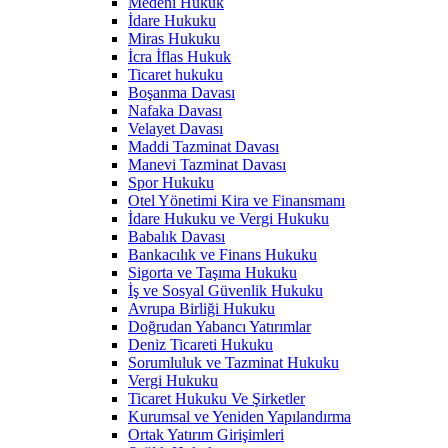
Medeni Hukuk
İdare Hukuku
Miras Hukuku
İcra İflas Hukuk
Ticaret hukuku
Boşanma Davası
Nafaka Davası
Velayet Davası
Maddi Tazminat Davası
Manevi Tazminat Davası
Spor Hukuku
Otel Yönetimi Kira ve Finansmanı
İdare Hukuku ve Vergi Hukuku
Babalık Davası
Bankacılık ve Finans Hukuku
Sigorta ve Taşıma Hukuku
İş ve Sosyal Güvenlik Hukuku
Avrupa Birliği Hukuku
Doğrudan Yabancı Yatırımlar
Deniz Ticareti Hukuku
Sorumluluk ve Tazminat Hukuku
Vergi Hukuku
Ticaret Hukuku Ve Şirketler
Kurumsal ve Yeniden Yapılandırma
Ortak Yatırım Girişimleri