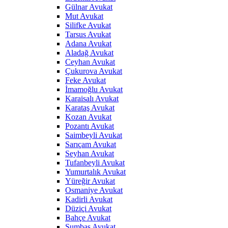
Gülnar Avukat
Mut Avukat
Silifke Avukat
Tarsus Avukat
Adana Avukat
Aladağ Avukat
Ceyhan Avukat
Çukurova Avukat
Feke Avukat
İmamoğlu Avukat
Karaisalı Avukat
Karataş Avukat
Kozan Avukat
Pozantı Avukat
Saimbeyli Avukat
Sarıçam Avukat
Seyhan Avukat
Tufanbeyli Avukat
Yumurtalık Avukat
Yüreğir Avukat
Osmaniye Avukat
Kadirli Avukat
Düziçi Avukat
Bahçe Avukat
Sumbas Avukat