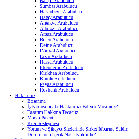
Bahçe Arabulucu
Sumbas Arabulucu
Hasanbeyli Arabulucu
Hatay Arabulucu
Antakya Arabulucu
Altınözü Arabulucu
Arsuz Arabulucu
Belen Arabulucu
Defne Arabulucu
Dörtyol Arabulucu
Erzin Arabulucu
Hassa Arabulucu
İskenderun Arabulucu
Kırıkhan Arabulucu
Kumlu Arabulucu
Payas Arabulucu
Reyhanlı Arabulucu
Haklarınız
Boşanma
İş Konusundaki Haklarınızı Biliyor Musunuz?
Tasarım Hakkına Tecacüz
Marka Patent
Kira Sözleşmesi
Yorum ve Şikayet Sitelerinde Şirket İtibarına Saldırı
Durumunda İçerik Nasıl Kaldırılır?