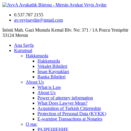
0.537.787 2155
av.veyisaydin@gmail.com
İnönü Mah. Gazi Mustafa Kemal Blv. No: 371 / 1A Pozcu Yenişehir
33124 Mersin
Ana Sayfa
Kurumsal
Hakkımızda
Hakkımızda
Vekalet Bilgileri
İnsan Kaynakları
Banka Bilgileri
About Us
What is Law
About Us
Power of attorney information
What Does Lawyer Mean?
Acquisition of Turkish Citizenship
Protection of Personal Data (KVKK)
E-warning Transactions at Notaries
О нас
РАЗРЕШЕНИЕ