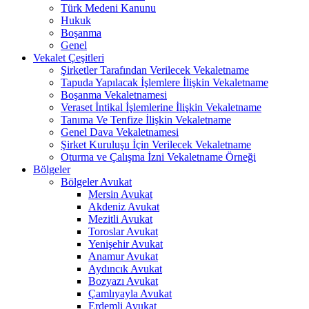
Türk Medeni Kanunu
Hukuk
Boşanma
Genel
Vekalet Çeşitleri
Şirketler Tarafından Verilecek Vekaletname
Tapuda Yapılacak İşlemlere İlişkin Vekaletname
Boşanma Vekaletnamesi
Veraset İntikal İşlemlerine İlişkin Vekaletname
Tanıma Ve Tenfize İlişkin Vekaletname
Genel Dava Vekaletnamesi
Şirket Kuruluşu İçin Verilecek Vekaletname
Oturma ve Çalışma İzni Vekaletname Örneği
Bölgeler
Bölgeler Avukat
Mersin Avukat
Akdeniz Avukat
Mezitli Avukat
Toroslar Avukat
Yenişehir Avukat
Anamur Avukat
Aydıncık Avukat
Bozyazı Avukat
Çamlıyayla Avukat
Erdemli Avukat