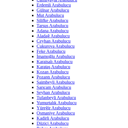
Erdemli Arabulucu
Gülnar Arabulucu
Mut Arabulucu
Silifke Arabulucu
Tarsus Arabulucu
Adana Arabulucu
Aladağ Arabulucu
Ceyhan Arabulucu
Çukurova Arabulucu
Feke Arabulucu
İmamoğlu Arabulucu
Karaisalı Arabulucu
Karataş Arabulucu
Kozan Arabulucu
Pozantı Arabulucu
Saimbeyli Arabulucu
Sarıçam Arabulucu
Seyhan Arabulucu
Tufanbeyli Arabulucu
Yumurtalık Arabulucu
Yüreğir Arabulucu
Osmaniye Arabulucu
Kadirli Arabulucu
Düziçi Arabulucu