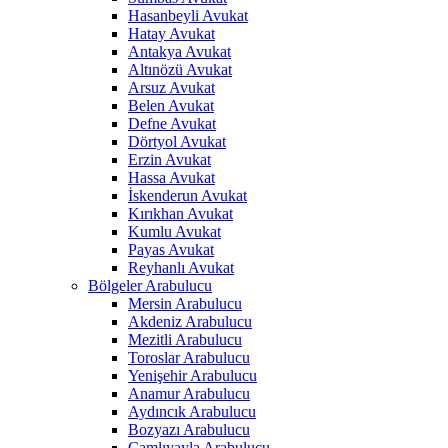
Hasanbeyli Avukat
Hatay Avukat
Antakya Avukat
Altınözü Avukat
Arsuz Avukat
Belen Avukat
Defne Avukat
Dörtyol Avukat
Erzin Avukat
Hassa Avukat
İskenderun Avukat
Kırıkhan Avukat
Kumlu Avukat
Payas Avukat
Reyhanlı Avukat
Bölgeler Arabulucu
Mersin Arabulucu
Akdeniz Arabulucu
Mezitli Arabulucu
Toroslar Arabulucu
Yenişehir Arabulucu
Anamur Arabulucu
Aydıncık Arabulucu
Bozyazı Arabulucu
Çamlıyayla Arabulucu