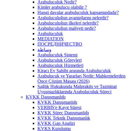
Arabuluculuk Nedir?
Kimler arabulucu olabilir ?
Hangi davalar arabuluculuk kapsamındadır?
Arabuluculuğun avantajlarını nelerdir?
Arabuluculuğun ilkeleri nelerdir?
Arabuluculuğun maliyeti nedir?
Arabuluculuk
MEDIATION
ПОСРЕДНИЧЕСТВО
وساطة
Arabuluculuk Sistemi
Arabuluculuk Görevleri
Arabuluculuk Hizmetleri
Kiracı Ev Sahibi arasında Arabuluculuk
Arabulucuk ve Yararları Nedir: Mahkemelerden
Önce Çözüm Masası (2026)
Sağlık Hukukunda Malpraktis ve Tazminat
Uyuşmazlıklarında Arabuluculuk Süreci
KVKK Danışmanlığı
KVKK Danışmanlığı
VERBİS'e Kayıt Süresi
KVKK Süreç Danışmanlığı
KVKK Teknik Danışmanlık
KVKK Gap Analizi
KVKS Kurulumu