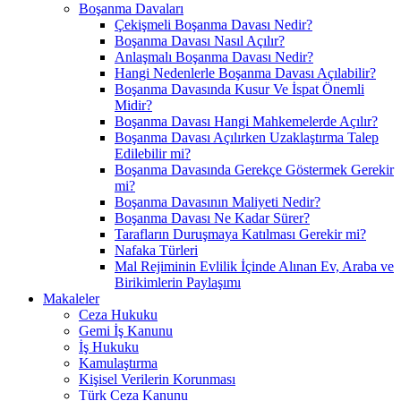
Boşanma Davaları
Çekişmeli Boşanma Davası Nedir?
Boşanma Davası Nasıl Açılır?
Anlaşmalı Boşanma Davası Nedir?
Hangi Nedenlerle Boşanma Davası Açılabilir?
Boşanma Davasında Kusur Ve İspat Önemli
Midir?
Boşanma Davası Hangi Mahkemelerde Açılır?
Boşanma Davası Açılırken Uzaklaştırma Talep
Edilebilir mi?
Boşanma Davasında Gerekçe Göstermek Gerekir
mi?
Boşanma Davasının Maliyeti Nedir?
Boşanma Davası Ne Kadar Sürer?
Tarafların Duruşmaya Katılması Gerekir mi?
Nafaka Türleri
Mal Rejiminin Evlilik İçinde Alınan Ev, Araba ve
Birikimlerin Paylaşımı
Makaleler
Ceza Hukuku
Gemi İş Kanunu
İş Hukuku
Kamulaştırma
Kişisel Verilerin Korunması
Türk Ceza Kanunu