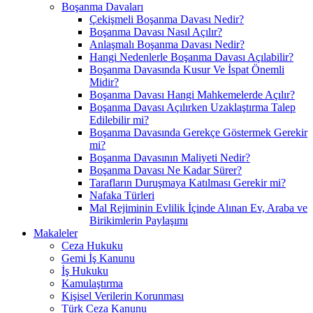
Boşanma Davaları
Çekişmeli Boşanma Davası Nedir?
Boşanma Davası Nasıl Açılır?
Anlaşmalı Boşanma Davası Nedir?
Hangi Nedenlerle Boşanma Davası Açılabilir?
Boşanma Davasında Kusur Ve İspat Önemli
Midir?
Boşanma Davası Hangi Mahkemelerde Açılır?
Boşanma Davası Açılırken Uzaklaştırma Talep
Edilebilir mi?
Boşanma Davasında Gerekçe Göstermek Gerekir
mi?
Boşanma Davasının Maliyeti Nedir?
Boşanma Davası Ne Kadar Sürer?
Tarafların Duruşmaya Katılması Gerekir mi?
Nafaka Türleri
Mal Rejiminin Evlilik İçinde Alınan Ev, Araba ve
Birikimlerin Paylaşımı
Makaleler
Ceza Hukuku
Gemi İş Kanunu
İş Hukuku
Kamulaştırma
Kişisel Verilerin Korunması
Türk Ceza Kanunu