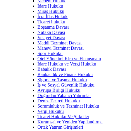
Medeni Hukuk
İdare Hukuku
Miras Hukuku
İcra İflas Hukuk
Ticaret hukuku
Boşanma Davası
Nafaka Davası
Velayet Davası
Maddi Tazminat Davası
Manevi Tazminat Davası
Spor Hukuku
Otel Yönetimi Kira ve Finansmanı
İdare Hukuku ve Vergi Hukuku
Babalık Davası
Bankacılık ve Finans Hukuku
Sigorta ve Taşıma Hukuku
İş ve Sosyal Güvenlik Hukuku
Avrupa Birliği Hukuku
Doğrudan Yabancı Yatırımlar
Deniz Ticareti Hukuku
Sorumluluk ve Tazminat Hukuku
Vergi Hukuku
Ticaret Hukuku Ve Şirketler
Kurumsal ve Yeniden Yapılandırma
Ortak Yatırım Girişimleri