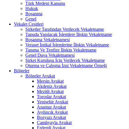
Türk Medeni Kanunu
Hukuk
Boşanma
Genel
Vekalet Çeşitleri
Şirketler Tarafından Verilecek Vekaletname
Tapuda Yapılacak İşlemlere İlişkin Vekaletname
Boşanma Vekaletnamesi
Veraset İntikal İşlemlerine İlişkin Vekaletname
Tanıma Ve Tenfize İlişkin Vekaletname
Genel Dava Vekaletnamesi
Şirket Kuruluşu İçin Verilecek Vekaletname
Oturma ve Çalışma İzni Vekaletname Örneği
Bölgeler
Bölgeler Avukat
Mersin Avukat
Akdeniz Avukat
Mezitli Avukat
Toroslar Avukat
Yenişehir Avukat
Anamur Avukat
Aydıncık Avukat
Bozyazı Avukat
Çamlıyayla Avukat
Erdemli Avukat