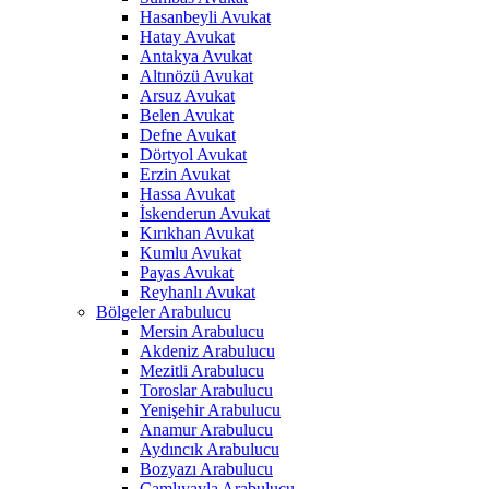
Hasanbeyli Avukat
Hatay Avukat
Antakya Avukat
Altınözü Avukat
Arsuz Avukat
Belen Avukat
Defne Avukat
Dörtyol Avukat
Erzin Avukat
Hassa Avukat
İskenderun Avukat
Kırıkhan Avukat
Kumlu Avukat
Payas Avukat
Reyhanlı Avukat
Bölgeler Arabulucu
Mersin Arabulucu
Akdeniz Arabulucu
Mezitli Arabulucu
Toroslar Arabulucu
Yenişehir Arabulucu
Anamur Arabulucu
Aydıncık Arabulucu
Bozyazı Arabulucu
Çamlıyayla Arabulucu