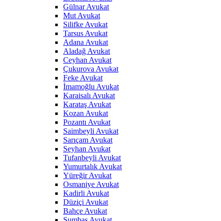
Gülnar Avukat
Mut Avukat
Silifke Avukat
Tarsus Avukat
Adana Avukat
Aladağ Avukat
Ceyhan Avukat
Çukurova Avukat
Feke Avukat
İmamoğlu Avukat
Karaisalı Avukat
Karataş Avukat
Kozan Avukat
Pozantı Avukat
Saimbeyli Avukat
Sarıçam Avukat
Seyhan Avukat
Tufanbeyli Avukat
Yumurtalık Avukat
Yüreğir Avukat
Osmaniye Avukat
Kadirli Avukat
Düziçi Avukat
Bahçe Avukat
Sumbas Avukat