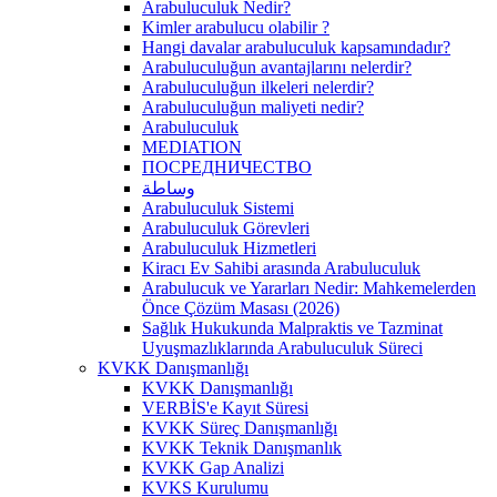
Arabuluculuk Nedir?
Kimler arabulucu olabilir ?
Hangi davalar arabuluculuk kapsamındadır?
Arabuluculuğun avantajlarını nelerdir?
Arabuluculuğun ilkeleri nelerdir?
Arabuluculuğun maliyeti nedir?
Arabuluculuk
MEDIATION
ПОСРЕДНИЧЕСТВО
وساطة
Arabuluculuk Sistemi
Arabuluculuk Görevleri
Arabuluculuk Hizmetleri
Kiracı Ev Sahibi arasında Arabuluculuk
Arabulucuk ve Yararları Nedir: Mahkemelerden
Önce Çözüm Masası (2026)
Sağlık Hukukunda Malpraktis ve Tazminat
Uyuşmazlıklarında Arabuluculuk Süreci
KVKK Danışmanlığı
KVKK Danışmanlığı
VERBİS'e Kayıt Süresi
KVKK Süreç Danışmanlığı
KVKK Teknik Danışmanlık
KVKK Gap Analizi
KVKS Kurulumu