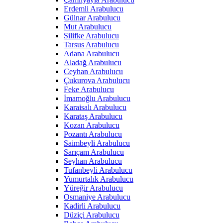
Erdemli Arabulucu
Gülnar Arabulucu
Mut Arabulucu
Silifke Arabulucu
Tarsus Arabulucu
Adana Arabulucu
Aladağ Arabulucu
Ceyhan Arabulucu
Çukurova Arabulucu
Feke Arabulucu
İmamoğlu Arabulucu
Karaisalı Arabulucu
Karataş Arabulucu
Kozan Arabulucu
Pozantı Arabulucu
Saimbeyli Arabulucu
Sarıçam Arabulucu
Seyhan Arabulucu
Tufanbeyli Arabulucu
Yumurtalık Arabulucu
Yüreğir Arabulucu
Osmaniye Arabulucu
Kadirli Arabulucu
Düziçi Arabulucu