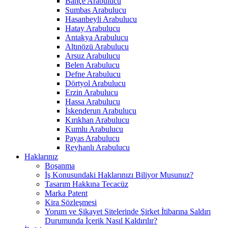
Bahçe Arabulucu
Sumbas Arabulucu
Hasanbeyli Arabulucu
Hatay Arabulucu
Antakya Arabulucu
Altınözü Arabulucu
Arsuz Arabulucu
Belen Arabulucu
Defne Arabulucu
Dörtyol Arabulucu
Erzin Arabulucu
Hassa Arabulucu
İskenderun Arabulucu
Kırıkhan Arabulucu
Kumlu Arabulucu
Payas Arabulucu
Reyhanlı Arabulucu
Haklarınız
Boşanma
İş Konusundaki Haklarınızı Biliyor Musunuz?
Tasarım Hakkına Tecacüz
Marka Patent
Kira Sözleşmesi
Yorum ve Şikayet Sitelerinde Şirket İtibarına Saldırı
Durumunda İçerik Nasıl Kaldırılır?