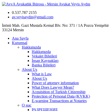
0.537.787 2155
av.veyisaydin@gmail.com
İnönü Mah. Gazi Mustafa Kemal Blv. No: 371 / 1A Pozcu Yenişehir
33124 Mersin
Ana Sayfa
Kurumsal
Hakkımızda
Hakkımızda
Vekalet Bilgileri
İnsan Kaynakları
Banka Bilgileri
About Us
What is Law
About Us
Power of attorney information
What Does Lawyer Mean?
Acquisition of Turkish Citizenship
Protection of Personal Data (KVKK)
E-warning Transactions at Notaries
О нас
РАЗРЕШЕНИЕ