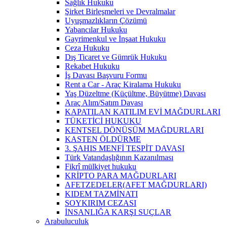
Sağlık Hukuku
Şirket Birleşmeleri ve Devralmalar
Uyuşmazlıkların Çözümü
Yabancılar Hukuku
Gayrimenkul ve İnşaat Hukuku
Ceza Hukuku
Dış Ticaret ve Gümrük Hukuku
Rekabet Hukuku
İş Davası Başvuru Formu
Rent a Car - Araç Kiralama Hukuku
Yaş Düzeltme (Küçültme, Büyütme) Davası
Araç Alım/Satım Davası
KAPATILAN KATILIM EVİ MAĞDURLARI
TÜKETİCİ HUKUKU
KENTSEL DÖNÜŞÜM MAĞDURLARI
KASTEN ÖLDÜRME
3. ŞAHIS MENFİ TESPİT DAVASI
Türk Vatandaşlığının Kazanılması
Fikrî mülkiyet hukuku
KRİPTO PARA MAĞDURLARI
AFETZEDELER(AFET MAĞDURLARI)
KIDEM TAZMİNATI
SOYKIRIM CEZASI
İNSANLIĞA KARŞI SUÇLAR
Arabuluculuk