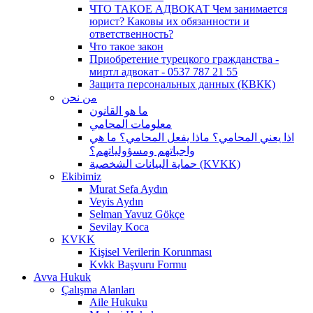
ЧТО ТАКОЕ АДВОКАТ Чем занимается
юрист? Каковы их обязанности и
ответственность?
Что такое закон
Приобретение турецкого гражданства -
миртл адвокат - 0537 787 21 55
Защита персональных данных (КВКК)
من نحن
ما هو القانون
معلومات المحامي
اذا يعني المحامي؟ ماذا يفعل المحامي؟ ما هي
واجباتهم ومسؤولياتهم؟
حماية البيانات الشخصية (KVKK)
Ekibimiz
Murat Sefa Aydın
Veyis Aydın
Selman Yavuz Gökçe
Sevilay Koca
KVKK
Kişisel Verilerin Korunması
Kvkk Başvuru Formu
Avva Hukuk
Çalışma Alanları
Aile Hukuku