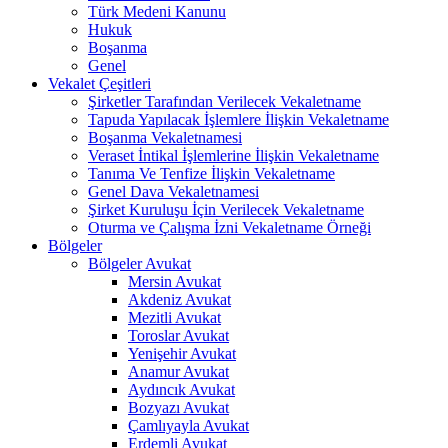
Türk Medeni Kanunu
Hukuk
Boşanma
Genel
Vekalet Çeşitleri
Şirketler Tarafından Verilecek Vekaletname
Tapuda Yapılacak İşlemlere İlişkin Vekaletname
Boşanma Vekaletnamesi
Veraset İntikal İşlemlerine İlişkin Vekaletname
Tanıma Ve Tenfize İlişkin Vekaletname
Genel Dava Vekaletnamesi
Şirket Kuruluşu İçin Verilecek Vekaletname
Oturma ve Çalışma İzni Vekaletname Örneği
Bölgeler
Bölgeler Avukat
Mersin Avukat
Akdeniz Avukat
Mezitli Avukat
Toroslar Avukat
Yenişehir Avukat
Anamur Avukat
Aydıncık Avukat
Bozyazı Avukat
Çamlıyayla Avukat
Erdemli Avukat