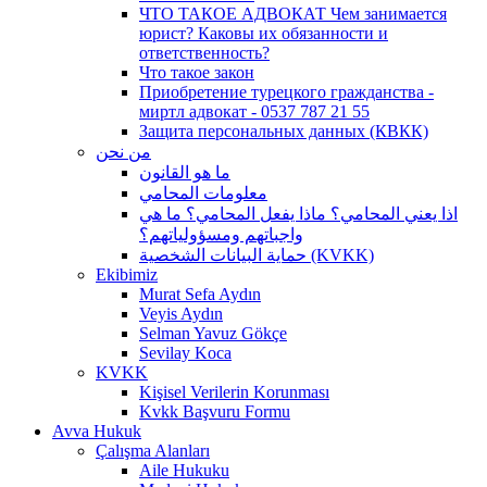
ЧТО ТАКОЕ АДВОКАТ Чем занимается
юрист? Каковы их обязанности и
ответственность?
Что такое закон
Приобретение турецкого гражданства -
миртл адвокат - 0537 787 21 55
Защита персональных данных (КВКК)
من نحن
ما هو القانون
معلومات المحامي
اذا يعني المحامي؟ ماذا يفعل المحامي؟ ما هي
واجباتهم ومسؤولياتهم؟
حماية البيانات الشخصية (KVKK)
Ekibimiz
Murat Sefa Aydın
Veyis Aydın
Selman Yavuz Gökçe
Sevilay Koca
KVKK
Kişisel Verilerin Korunması
Kvkk Başvuru Formu
Avva Hukuk
Çalışma Alanları
Aile Hukuku