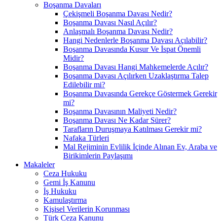
Boşanma Davaları
Çekişmeli Boşanma Davası Nedir?
Boşanma Davası Nasıl Açılır?
Anlaşmalı Boşanma Davası Nedir?
Hangi Nedenlerle Boşanma Davası Açılabilir?
Boşanma Davasında Kusur Ve İspat Önemli
Midir?
Boşanma Davası Hangi Mahkemelerde Açılır?
Boşanma Davası Açılırken Uzaklaştırma Talep
Edilebilir mi?
Boşanma Davasında Gerekçe Göstermek Gerekir
mi?
Boşanma Davasının Maliyeti Nedir?
Boşanma Davası Ne Kadar Sürer?
Tarafların Duruşmaya Katılması Gerekir mi?
Nafaka Türleri
Mal Rejiminin Evlilik İçinde Alınan Ev, Araba ve
Birikimlerin Paylaşımı
Makaleler
Ceza Hukuku
Gemi İş Kanunu
İş Hukuku
Kamulaştırma
Kişisel Verilerin Korunması
Türk Ceza Kanunu