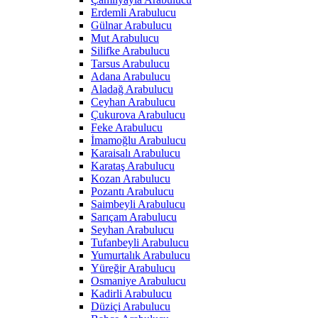
Erdemli Arabulucu
Gülnar Arabulucu
Mut Arabulucu
Silifke Arabulucu
Tarsus Arabulucu
Adana Arabulucu
Aladağ Arabulucu
Ceyhan Arabulucu
Çukurova Arabulucu
Feke Arabulucu
İmamoğlu Arabulucu
Karaisalı Arabulucu
Karataş Arabulucu
Kozan Arabulucu
Pozantı Arabulucu
Saimbeyli Arabulucu
Sarıçam Arabulucu
Seyhan Arabulucu
Tufanbeyli Arabulucu
Yumurtalık Arabulucu
Yüreğir Arabulucu
Osmaniye Arabulucu
Kadirli Arabulucu
Düziçi Arabulucu