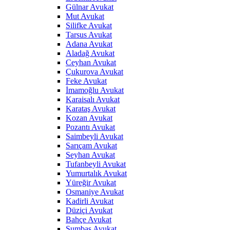
Gülnar Avukat
Mut Avukat
Silifke Avukat
Tarsus Avukat
Adana Avukat
Aladağ Avukat
Ceyhan Avukat
Çukurova Avukat
Feke Avukat
İmamoğlu Avukat
Karaisalı Avukat
Karataş Avukat
Kozan Avukat
Pozantı Avukat
Saimbeyli Avukat
Sarıçam Avukat
Seyhan Avukat
Tufanbeyli Avukat
Yumurtalık Avukat
Yüreğir Avukat
Osmaniye Avukat
Kadirli Avukat
Düziçi Avukat
Bahçe Avukat
Sumbas Avukat