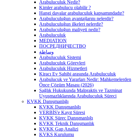
Arabuluculuk Nedir?
Kimler arabulucu olabilir ?
Hangi davalar arabuluculuk kapsamındadır?
Arabuluculuğun avantajlarını nelerdir?
Arabuluculuğun ilkeleri nelerdir?
Arabuluculuğun maliyeti nedir?
Arabuluculuk
MEDIATION
ПОСРЕДНИЧЕСТВО
وساطة
Arabuluculuk Sistemi
Arabuluculuk Görevleri
Arabuluculuk Hizmetleri
Kiracı Ev Sahibi arasında Arabuluculuk
Arabulucuk ve Yararları Nedir: Mahkemelerden
Önce Çözüm Masası (2026)
Sağlık Hukukunda Malpraktis ve Tazminat
Uyuşmazlıklarında Arabuluculuk Süreci
KVKK Danışmanlığı
KVKK Danışmanlığı
VERBİS'e Kayıt Süresi
KVKK Süreç Danışmanlığı
KVKK Teknik Danışmanlık
KVKK Gap Analizi
KVKS Kurulumu