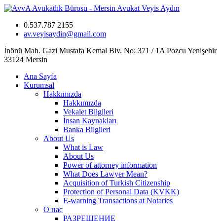
0.537.787 2155
av.veyisaydin@gmail.com
İnönü Mah. Gazi Mustafa Kemal Blv. No: 371 / 1A Pozcu Yenişehir
33124 Mersin
Ana Sayfa
Kurumsal
Hakkımızda
Hakkımızda
Vekalet Bilgileri
İnsan Kaynakları
Banka Bilgileri
About Us
What is Law
About Us
Power of attorney information
What Does Lawyer Mean?
Acquisition of Turkish Citizenship
Protection of Personal Data (KVKK)
E-warning Transactions at Notaries
О нас
РАЗРЕШЕНИЕ