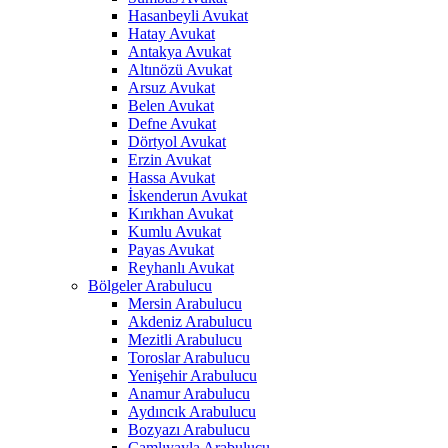
Hasanbeyli Avukat
Hatay Avukat
Antakya Avukat
Altınözü Avukat
Arsuz Avukat
Belen Avukat
Defne Avukat
Dörtyol Avukat
Erzin Avukat
Hassa Avukat
İskenderun Avukat
Kırıkhan Avukat
Kumlu Avukat
Payas Avukat
Reyhanlı Avukat
Bölgeler Arabulucu
Mersin Arabulucu
Akdeniz Arabulucu
Mezitli Arabulucu
Toroslar Arabulucu
Yenişehir Arabulucu
Anamur Arabulucu
Aydıncık Arabulucu
Bozyazı Arabulucu
Çamlıyayla Arabulucu