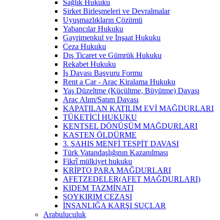
Sağlık Hukuku
Şirket Birleşmeleri ve Devralmalar
Uyuşmazlıkların Çözümü
Yabancılar Hukuku
Gayrimenkul ve İnşaat Hukuku
Ceza Hukuku
Dış Ticaret ve Gümrük Hukuku
Rekabet Hukuku
İş Davası Başvuru Formu
Rent a Car - Araç Kiralama Hukuku
Yaş Düzeltme (Küçültme, Büyütme) Davası
Araç Alım/Satım Davası
KAPATILAN KATILIM EVİ MAĞDURLARI
TÜKETİCİ HUKUKU
KENTSEL DÖNÜŞÜM MAĞDURLARI
KASTEN ÖLDÜRME
3. ŞAHIS MENFİ TESPİT DAVASI
Türk Vatandaşlığının Kazanılması
Fikrî mülkiyet hukuku
KRİPTO PARA MAĞDURLARI
AFETZEDELER(AFET MAĞDURLARI)
KIDEM TAZMİNATI
SOYKIRIM CEZASI
İNSANLIĞA KARŞI SUÇLAR
Arabuluculuk