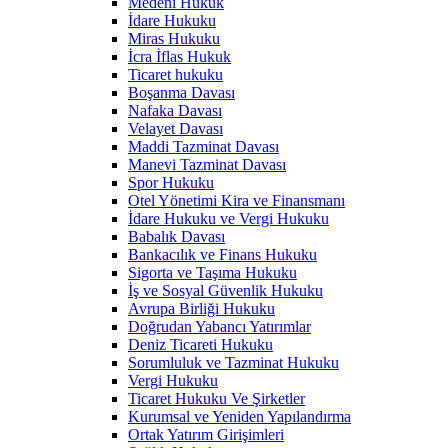
Medeni Hukuk
İdare Hukuku
Miras Hukuku
İcra İflas Hukuk
Ticaret hukuku
Boşanma Davası
Nafaka Davası
Velayet Davası
Maddi Tazminat Davası
Manevi Tazminat Davası
Spor Hukuku
Otel Yönetimi Kira ve Finansmanı
İdare Hukuku ve Vergi Hukuku
Babalık Davası
Bankacılık ve Finans Hukuku
Sigorta ve Taşıma Hukuku
İş ve Sosyal Güvenlik Hukuku
Avrupa Birliği Hukuku
Doğrudan Yabancı Yatırımlar
Deniz Ticareti Hukuku
Sorumluluk ve Tazminat Hukuku
Vergi Hukuku
Ticaret Hukuku Ve Şirketler
Kurumsal ve Yeniden Yapılandırma
Ortak Yatırım Girişimleri