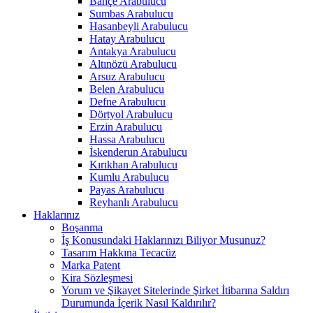
Bahçe Arabulucu
Sumbas Arabulucu
Hasanbeyli Arabulucu
Hatay Arabulucu
Antakya Arabulucu
Altınözü Arabulucu
Arsuz Arabulucu
Belen Arabulucu
Defne Arabulucu
Dörtyol Arabulucu
Erzin Arabulucu
Hassa Arabulucu
İskenderun Arabulucu
Kırıkhan Arabulucu
Kumlu Arabulucu
Payas Arabulucu
Reyhanlı Arabulucu
Haklarınız
Boşanma
İş Konusundaki Haklarınızı Biliyor Musunuz?
Tasarım Hakkına Tecacüz
Marka Patent
Kira Sözleşmesi
Yorum ve Şikayet Sitelerinde Şirket İtibarına Saldırı
Durumunda İçerik Nasıl Kaldırılır?