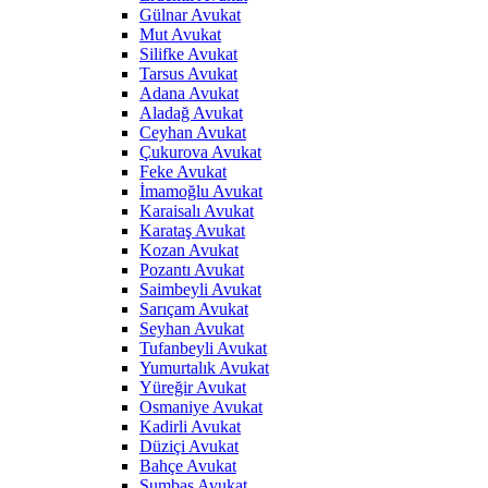
Gülnar Avukat
Mut Avukat
Silifke Avukat
Tarsus Avukat
Adana Avukat
Aladağ Avukat
Ceyhan Avukat
Çukurova Avukat
Feke Avukat
İmamoğlu Avukat
Karaisalı Avukat
Karataş Avukat
Kozan Avukat
Pozantı Avukat
Saimbeyli Avukat
Sarıçam Avukat
Seyhan Avukat
Tufanbeyli Avukat
Yumurtalık Avukat
Yüreğir Avukat
Osmaniye Avukat
Kadirli Avukat
Düziçi Avukat
Bahçe Avukat
Sumbas Avukat