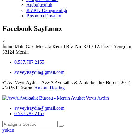
Arabuluculuk
KVKK Danışmanlığı
Boşanma Davaları
Facebook Sayfamız
<
İnönü Mah. Gazi Mustafa Kemal Blv. No: 371 / 1A Pozcu Yenişehir
33124 Mersin
0.537.787 2155
av.veyisaydin@gmail.com
© Av. Veyis Aydın - Av.vA Avukatlık & Arabuluculuk Bürosu 2014
- 2026 I Tasarım
Ankara Hosting
av.veyisaydin@gmail.com
0.537.787 2155
yukarı