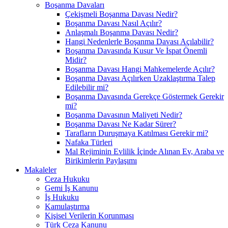
Boşanma Davaları
Çekişmeli Boşanma Davası Nedir?
Boşanma Davası Nasıl Açılır?
Anlaşmalı Boşanma Davası Nedir?
Hangi Nedenlerle Boşanma Davası Açılabilir?
Boşanma Davasında Kusur Ve İspat Önemli
Midir?
Boşanma Davası Hangi Mahkemelerde Açılır?
Boşanma Davası Açılırken Uzaklaştırma Talep
Edilebilir mi?
Boşanma Davasında Gerekçe Göstermek Gerekir
mi?
Boşanma Davasının Maliyeti Nedir?
Boşanma Davası Ne Kadar Sürer?
Tarafların Duruşmaya Katılması Gerekir mi?
Nafaka Türleri
Mal Rejiminin Evlilik İçinde Alınan Ev, Araba ve
Birikimlerin Paylaşımı
Makaleler
Ceza Hukuku
Gemi İş Kanunu
İş Hukuku
Kamulaştırma
Kişisel Verilerin Korunması
Türk Ceza Kanunu