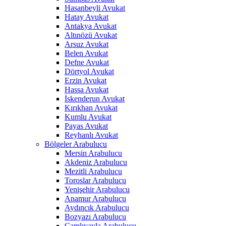
Hasanbeyli Avukat
Hatay Avukat
Antakya Avukat
Altınözü Avukat
Arsuz Avukat
Belen Avukat
Defne Avukat
Dörtyol Avukat
Erzin Avukat
Hassa Avukat
İskenderun Avukat
Kırıkhan Avukat
Kumlu Avukat
Payas Avukat
Reyhanlı Avukat
Bölgeler Arabulucu
Mersin Arabulucu
Akdeniz Arabulucu
Mezitli Arabulucu
Toroslar Arabulucu
Yenişehir Arabulucu
Anamur Arabulucu
Aydıncık Arabulucu
Bozyazı Arabulucu
Çamlıyayla Arabulucu