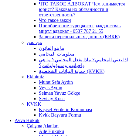
ЧТО ТАКОЕ АДВОКАТ Чем занимается
юрист? Каковы их обязанности и
ответственность?
Что такое закон
Приобретение турецкого гражданства -
миртл адвокат - 0537 787 21 55
Защита персональных данных (КВКК)
من نحن
ما هو القانون
معلومات المحامي
اذا يعني المحامي؟ ماذا يفعل المحامي؟ ما هي
واجباتهم ومسؤولياتهم؟
حماية البيانات الشخصية (KVKK)
Ekibimiz
Murat Sefa Aydın
Veyis Aydın
Selman Yavuz Gökçe
Sevilay Koca
KVKK
Kişisel Verilerin Korunması
Kvkk Başvuru Formu
Avva Hukuk
Çalışma Alanları
Aile Hukuku