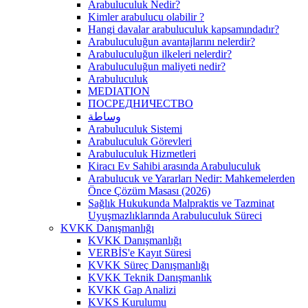
Arabuluculuk Nedir?
Kimler arabulucu olabilir ?
Hangi davalar arabuluculuk kapsamındadır?
Arabuluculuğun avantajlarını nelerdir?
Arabuluculuğun ilkeleri nelerdir?
Arabuluculuğun maliyeti nedir?
Arabuluculuk
MEDIATION
ПОСРЕДНИЧЕСТВО
وساطة
Arabuluculuk Sistemi
Arabuluculuk Görevleri
Arabuluculuk Hizmetleri
Kiracı Ev Sahibi arasında Arabuluculuk
Arabulucuk ve Yararları Nedir: Mahkemelerden
Önce Çözüm Masası (2026)
Sağlık Hukukunda Malpraktis ve Tazminat
Uyuşmazlıklarında Arabuluculuk Süreci
KVKK Danışmanlığı
KVKK Danışmanlığı
VERBİS'e Kayıt Süresi
KVKK Süreç Danışmanlığı
KVKK Teknik Danışmanlık
KVKK Gap Analizi
KVKS Kurulumu