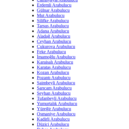
Erdemli Arabulucu
Gülnar Arabulucu
Mut Arabulucu
Silifke Arabulucu
Tarsus Arabulucu
Adana Arabulucu
Aladağ Arabulucu
Ceyhan Arabulucu
Çukurova Arabulucu
Feke Arabulucu
İmamoğlu Arabulucu
Karaisalı Arabulucu
Karataş Arabulucu
Kozan Arabulucu
Pozantı Arabulucu
Saimbeyli Arabulucu
Sarıçam Arabulucu
Seyhan Arabulucu
Tufanbeyli Arabulucu
Yumurtalık Arabulucu
Yüreğir Arabulucu
Osmaniye Arabulucu
Kadirli Arabulucu
Düziçi Arabulucu