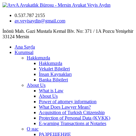
0.537.787 2155
av.veyisaydin@gmail.com
İnönü Mah. Gazi Mustafa Kemal Blv. No: 371 / 1A Pozcu Yenişehir
33124 Mersin
Ana Sayfa
Kurumsal
Hakkımızda
Hakkımızda
Vekalet Bilgileri
İnsan Kaynakları
Banka Bilgileri
About Us
What is Law
About Us
Power of attorney information
What Does Lawyer Mean?
Acquisition of Turkish Citizenship
Protection of Personal Data (KVKK)
E-warning Transactions at Notaries
О нас
РАЗРЕШЕНИЕ