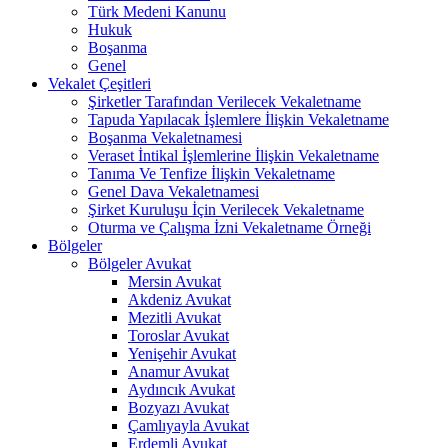
Türk Medeni Kanunu
Hukuk
Boşanma
Genel
Vekalet Çeşitleri
Şirketler Tarafından Verilecek Vekaletname
Tapuda Yapılacak İşlemlere İlişkin Vekaletname
Boşanma Vekaletnamesi
Veraset İntikal İşlemlerine İlişkin Vekaletname
Tanıma Ve Tenfize İlişkin Vekaletname
Genel Dava Vekaletnamesi
Şirket Kuruluşu İçin Verilecek Vekaletname
Oturma ve Çalışma İzni Vekaletname Örneği
Bölgeler
Bölgeler Avukat
Mersin Avukat
Akdeniz Avukat
Mezitli Avukat
Toroslar Avukat
Yenişehir Avukat
Anamur Avukat
Aydıncık Avukat
Bozyazı Avukat
Çamlıyayla Avukat
Erdemli Avukat