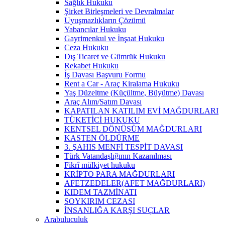
Sağlık Hukuku
Şirket Birleşmeleri ve Devralmalar
Uyuşmazlıkların Çözümü
Yabancılar Hukuku
Gayrimenkul ve İnşaat Hukuku
Ceza Hukuku
Dış Ticaret ve Gümrük Hukuku
Rekabet Hukuku
İş Davası Başvuru Formu
Rent a Car - Araç Kiralama Hukuku
Yaş Düzeltme (Küçültme, Büyütme) Davası
Araç Alım/Satım Davası
KAPATILAN KATILIM EVİ MAĞDURLARI
TÜKETİCİ HUKUKU
KENTSEL DÖNÜŞÜM MAĞDURLARI
KASTEN ÖLDÜRME
3. ŞAHIS MENFİ TESPİT DAVASI
Türk Vatandaşlığının Kazanılması
Fikrî mülkiyet hukuku
KRİPTO PARA MAĞDURLARI
AFETZEDELER(AFET MAĞDURLARI)
KIDEM TAZMİNATI
SOYKIRIM CEZASI
İNSANLIĞA KARŞI SUÇLAR
Arabuluculuk