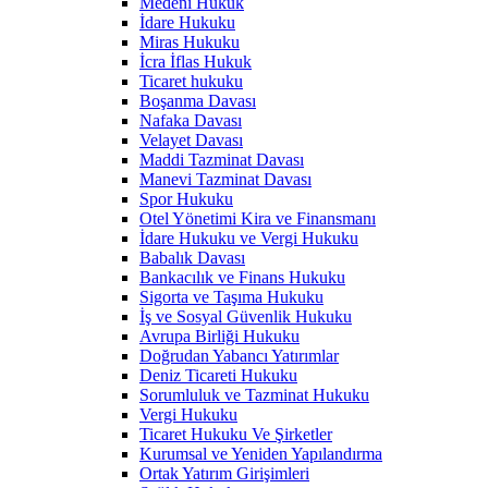
Medeni Hukuk
İdare Hukuku
Miras Hukuku
İcra İflas Hukuk
Ticaret hukuku
Boşanma Davası
Nafaka Davası
Velayet Davası
Maddi Tazminat Davası
Manevi Tazminat Davası
Spor Hukuku
Otel Yönetimi Kira ve Finansmanı
İdare Hukuku ve Vergi Hukuku
Babalık Davası
Bankacılık ve Finans Hukuku
Sigorta ve Taşıma Hukuku
İş ve Sosyal Güvenlik Hukuku
Avrupa Birliği Hukuku
Doğrudan Yabancı Yatırımlar
Deniz Ticareti Hukuku
Sorumluluk ve Tazminat Hukuku
Vergi Hukuku
Ticaret Hukuku Ve Şirketler
Kurumsal ve Yeniden Yapılandırma
Ortak Yatırım Girişimleri