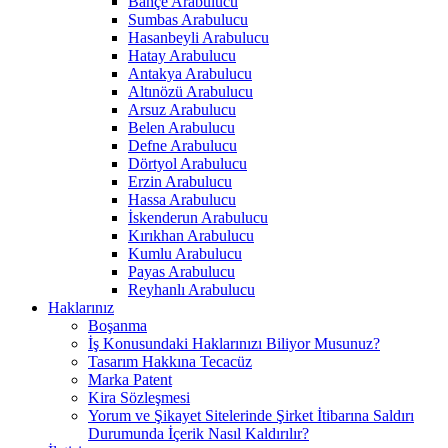
Bahçe Arabulucu
Sumbas Arabulucu
Hasanbeyli Arabulucu
Hatay Arabulucu
Antakya Arabulucu
Altınözü Arabulucu
Arsuz Arabulucu
Belen Arabulucu
Defne Arabulucu
Dörtyol Arabulucu
Erzin Arabulucu
Hassa Arabulucu
İskenderun Arabulucu
Kırıkhan Arabulucu
Kumlu Arabulucu
Payas Arabulucu
Reyhanlı Arabulucu
Haklarınız
Boşanma
İş Konusundaki Haklarınızı Biliyor Musunuz?
Tasarım Hakkına Tecacüz
Marka Patent
Kira Sözleşmesi
Yorum ve Şikayet Sitelerinde Şirket İtibarına Saldırı
Durumunda İçerik Nasıl Kaldırılır?