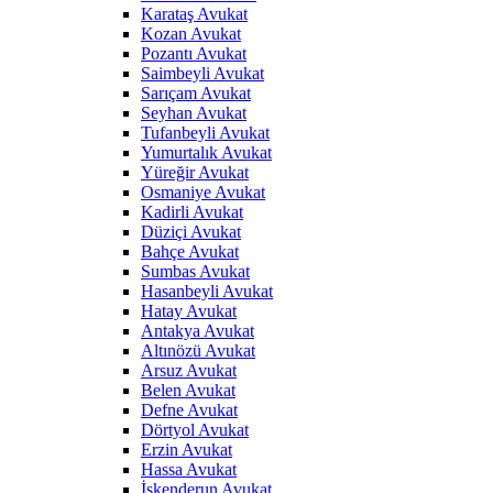
Karataş Avukat
Kozan Avukat
Pozantı Avukat
Saimbeyli Avukat
Sarıçam Avukat
Seyhan Avukat
Tufanbeyli Avukat
Yumurtalık Avukat
Yüreğir Avukat
Osmaniye Avukat
Kadirli Avukat
Düziçi Avukat
Bahçe Avukat
Sumbas Avukat
Hasanbeyli Avukat
Hatay Avukat
Antakya Avukat
Altınözü Avukat
Arsuz Avukat
Belen Avukat
Defne Avukat
Dörtyol Avukat
Erzin Avukat
Hassa Avukat
İskenderun Avukat