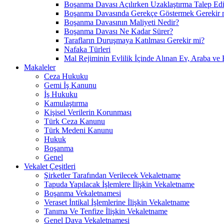
Boşanma Davası Açılırken Uzaklaştırma Talep Edil
Boşanma Davasında Gerekçe Göstermek Gerekir 
Boşanma Davasının Maliyeti Nedir?
Boşanma Davası Ne Kadar Sürer?
Tarafların Duruşmaya Katılması Gerekir mi?
Nafaka Türleri
Mal Rejiminin Evlilik İçinde Alınan Ev, Araba ve 
Makaleler
Ceza Hukuku
Gemi İş Kanunu
İş Hukuku
Kamulaştırma
Kişisel Verilerin Korunması
Türk Ceza Kanunu
Türk Medeni Kanunu
Hukuk
Boşanma
Genel
Vekalet Çeşitleri
Şirketler Tarafından Verilecek Vekaletname
Tapuda Yapılacak İşlemlere İlişkin Vekaletname
Boşanma Vekaletnamesi
Veraset İntikal İşlemlerine İlişkin Vekaletname
Tanıma Ve Tenfize İlişkin Vekaletname
Genel Dava Vekaletnamesi