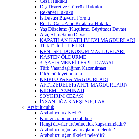
Ceza Hukuku
Dış Ticaret ve Gümrük Hukuku
Rekabet Hukuku
İş Davası Başvuru Formu
Rent a Car - Araç Kiralama Hukuku
Yaş Düzeltme (Küçültme, Büyütme) Davası
Araç Alım/Satım Davası
KAPATILAN KATILIM EVİ MAĞDURLARI
TÜKETİCİ HUKUKU
KENTSEL DÖNÜŞÜM MAĞDURLARI
KASTEN ÖLDÜRME
3. ŞAHIS MENFİ TESPİT DAVASI
Türk Vatandaşlığının Kazanılması
Fikrî mülkiyet hukuku
KRİPTO PARA MAĞDURLARI
AFETZEDELER(AFET MAĞDURLARI)
KIDEM TAZMİNATI
SOYKIRIM CEZASI
İNSANLIĞA KARŞI SUÇLAR
Arabuluculuk
Arabuluculuk Nedir?
Kimler arabulucu olabilir ?
Hangi davalar arabuluculuk kapsamındadır?
Arabuluculuğun avantajlarını nelerdir?
Arabuluculuğun ilkeleri nelerdir?