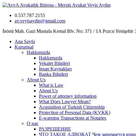
0.537.787 2155
av.veyisaydin@gmail.com
İnönü Mah. Gazi Mustafa Kemal Blv. No: 371 / 1A Pozcu Yenişehir
Ana Sayfa
Kurumsal
Hakkımızda
Hakkımızda
Vekalet Bilgileri
İnsan Kaynakları
Banka Bilgileri
About Us
What is Law
About Us
Power of attorney information
What Does Lawyer Mean?
Acquisition of Turkish Citizenship
Protection of Personal Data (KVKK)
E-warning Transactions at Notaries
О нас
РАЗРЕШЕНИЕ
ЧТО ТАКОЕ АДВОКАТ Чем занимается юрист? 