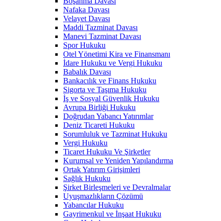
Boşanma Davası
Nafaka Davası
Velayet Davası
Maddi Tazminat Davası
Manevi Tazminat Davası
Spor Hukuku
Otel Yönetimi Kira ve Finansmanı
İdare Hukuku ve Vergi Hukuku
Babalık Davası
Bankacılık ve Finans Hukuku
Sigorta ve Taşıma Hukuku
İş ve Sosyal Güvenlik Hukuku
Avrupa Birliği Hukuku
Doğrudan Yabancı Yatırımlar
Deniz Ticareti Hukuku
Sorumluluk ve Tazminat Hukuku
Vergi Hukuku
Ticaret Hukuku Ve Şirketler
Kurumsal ve Yeniden Yapılandırma
Ortak Yatırım Girişimleri
Sağlık Hukuku
Şirket Birleşmeleri ve Devralmalar
Uyuşmazlıkların Çözümü
Yabancılar Hukuku
Gayrimenkul ve İnşaat Hukuku