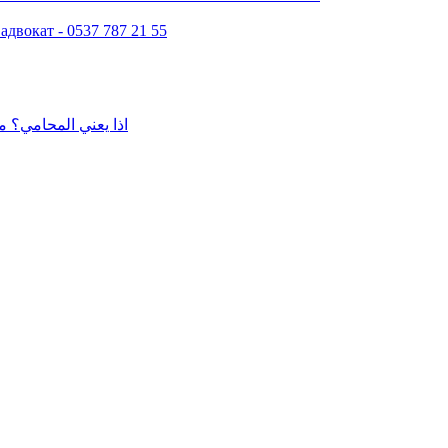
двокат - 0537 787 21 55
اذا يعني المحامي؟ م