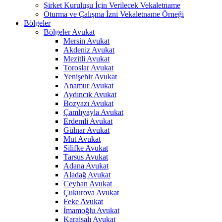
Şirket Kuruluşu İçin Verilecek Vekaletname
Oturma ve Çalışma İzni Vekaletname Örneği
Bölgeler
Bölgeler Avukat
Mersin Avukat
Akdeniz Avukat
Mezitli Avukat
Toroslar Avukat
Yenişehir Avukat
Anamur Avukat
Aydıncık Avukat
Bozyazı Avukat
Çamlıyayla Avukat
Erdemli Avukat
Gülnar Avukat
Mut Avukat
Silifke Avukat
Tarsus Avukat
Adana Avukat
Aladağ Avukat
Ceyhan Avukat
Çukurova Avukat
Feke Avukat
İmamoğlu Avukat
Karaisalı Avukat