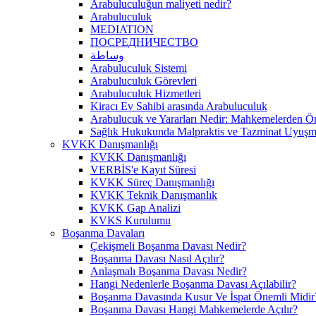
Arabuluculuğun maliyeti nedir?
Arabuluculuk
MEDIATION
ПОСРЕДНИЧЕСТВО
وساطة
Arabuluculuk Sistemi
Arabuluculuk Görevleri
Arabuluculuk Hizmetleri
Kiracı Ev Sahibi arasında Arabuluculuk
Arabulucuk ve Yararları Nedir: Mahkemelerden 
Sağlık Hukukunda Malpraktis ve Tazminat Uyuşma
KVKK Danışmanlığı
KVKK Danışmanlığı
VERBİS'e Kayıt Süresi
KVKK Süreç Danışmanlığı
KVKK Teknik Danışmanlık
KVKK Gap Analizi
KVKS Kurulumu
Boşanma Davaları
Çekişmeli Boşanma Davası Nedir?
Boşanma Davası Nasıl Açılır?
Anlaşmalı Boşanma Davası Nedir?
Hangi Nedenlerle Boşanma Davası Açılabilir?
Boşanma Davasında Kusur Ve İspat Önemli Midir
Boşanma Davası Hangi Mahkemelerde Açılır?