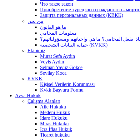
Что такое закон
Приобретение турецкого гражданства - миртл а
Защита персональных данных (КВКК)
من نحن
ما هو القانون
معلومات المحامي
اذا يفعل المحامي؟ ما هي واجباتهم ومسؤولياتهم؟
حماية البيانات الشخصية (KVKK)
Ekibimiz
Murat Sefa Aydın
Veyis Aydın
Selman Yavuz Gökçe
Sevilay Koca
KVKK
Kişisel Verilerin Korunması
Kvkk Başvuru Formu
Avva Hukuk
Çalışma Alanları
Aile Hukuku
Medeni Hukuk
İdare Hukuku
Miras Hukuku
İcra İflas Hukuk
Ticaret hukuku