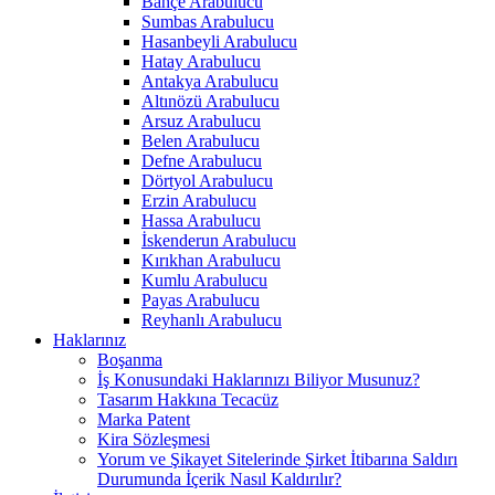
Bahçe Arabulucu
Sumbas Arabulucu
Hasanbeyli Arabulucu
Hatay Arabulucu
Antakya Arabulucu
Altınözü Arabulucu
Arsuz Arabulucu
Belen Arabulucu
Defne Arabulucu
Dörtyol Arabulucu
Erzin Arabulucu
Hassa Arabulucu
İskenderun Arabulucu
Kırıkhan Arabulucu
Kumlu Arabulucu
Payas Arabulucu
Reyhanlı Arabulucu
Haklarınız
Boşanma
İş Konusundaki Haklarınızı Biliyor Musunuz?
Tasarım Hakkına Tecacüz
Marka Patent
Kira Sözleşmesi
Yorum ve Şikayet Sitelerinde Şirket İtibarına Saldırı
Durumunda İçerik Nasıl Kaldırılır?