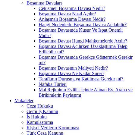
Boşanma Davaları
Çekişmeli Boşanma Davası Nedir?
Boşanma Davası Nasıl Açılır?
Anlaşmalı Boşanma Davası Nedir?
Hangi Nedenlerle Boşanma Davası Açılabilir?
Boşanma Davasında Kusur Ve İspat Önemli
Midir?
Boşanma Davası Hangi Mahkemelerde Açılır?
Boşanma Davası Açılırken Uzaklaştırma Talep
Edilebilir mi?
Boşanma Davasında Gerekçe Göstermek Gerekir
mi?
Boşanma Davasının Maliyeti Nedir?
Boşanma Davası Ne Kadar Sürer?
Tarafların Duruşmaya Katılması Gerekir mi?
Nafaka Türleri
Mal Rejiminin Evlilik İçinde Alınan Ev, Araba ve
Birikimlerin Paylaşımı
Makaleler
Ceza Hukuku
Gemi İş Kanunu
İş Hukuku
Kamulaştırma
Kişisel Verilerin Korunması
Türk Ceza Kanunu