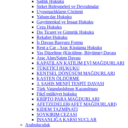
Sağlık Hukuku
Şirket Birleşmeleri ve Devralmalar
Uyuşmazlıkların Çözümü
Yabancılar Hukuku
Gayrimenkul ve İnşaat Hukuku
Ceza Hukuku
Dış Ticaret ve Gümrük Hukuku
Rekabet Hukuku
İş Davası Başvuru Formu
Rent a Car - Araç Kiralama Hukuku
Yaş Düzeltme (Küçültme, Büyütme) Davası
Araç Alım/Satım Davası
KAPATILAN KATILIM EVİ MAĞDURLARI
TÜKETİCİ HUKUKU
KENTSEL DÖNÜŞÜM MAĞDURLARI
KASTEN ÖLDÜRME
3. ŞAHIS MENFİ TESPİT DAVASI
Türk Vatandaşlığının Kazanılması
Fikrî mülkiyet hukuku
KRİPTO PARA MAĞDURLARI
AFETZEDELER(AFET MAĞDURLARI)
KIDEM TAZMİNATI
SOYKIRIM CEZASI
İNSANLIĞA KARŞI SUÇLAR
Arabuluculuk