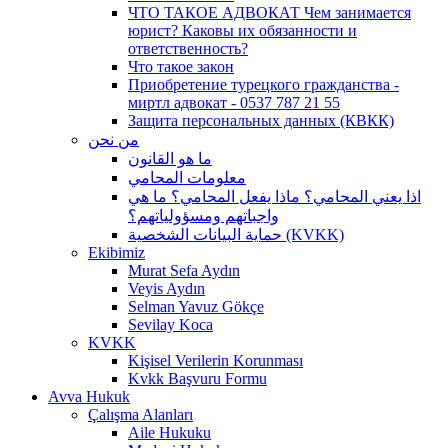
ЧТО ТАКОЕ АДВОКАТ Чем занимается
юрист? Каковы их обязанности и
ответственность?
Что такое закон
Приобретение турецкого гражданства -
миртл адвокат - 0537 787 21 55
Защита персональных данных (КВКК)
من نحن
ما هو القانون
معلومات المحامي
اذا يعني المحامي؟ ماذا يفعل المحامي؟ ما هي
واجباتهم ومسؤولياتهم؟
حماية البيانات الشخصية (KVKK)
Ekibimiz
Murat Sefa Aydın
Veyis Aydın
Selman Yavuz Gökçe
Sevilay Koca
KVKK
Kişisel Verilerin Korunması
Kvkk Başvuru Formu
Avva Hukuk
Çalışma Alanları
Aile Hukuku