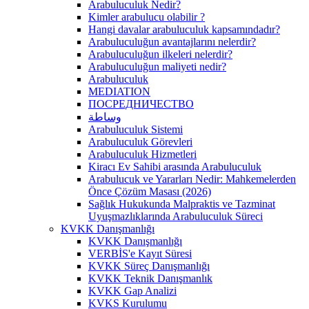
Arabuluculuk Nedir?
Kimler arabulucu olabilir ?
Hangi davalar arabuluculuk kapsamındadır?
Arabuluculuğun avantajlarını nelerdir?
Arabuluculuğun ilkeleri nelerdir?
Arabuluculuğun maliyeti nedir?
Arabuluculuk
MEDIATION
ПОСРЕДНИЧЕСТВО
وساطة
Arabuluculuk Sistemi
Arabuluculuk Görevleri
Arabuluculuk Hizmetleri
Kiracı Ev Sahibi arasında Arabuluculuk
Arabulucuk ve Yararları Nedir: Mahkemelerden
Önce Çözüm Masası (2026)
Sağlık Hukukunda Malpraktis ve Tazminat
Uyuşmazlıklarında Arabuluculuk Süreci
KVKK Danışmanlığı
KVKK Danışmanlığı
VERBİS'e Kayıt Süresi
KVKK Süreç Danışmanlığı
KVKK Teknik Danışmanlık
KVKK Gap Analizi
KVKS Kurulumu