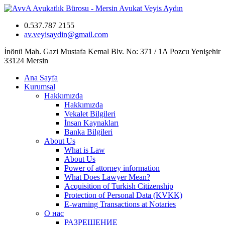
0.537.787 2155
av.veyisaydin@gmail.com
İnönü Mah. Gazi Mustafa Kemal Blv. No: 371 / 1A Pozcu Yenişehir
33124 Mersin
Ana Sayfa
Kurumsal
Hakkımızda
Hakkımızda
Vekalet Bilgileri
İnsan Kaynakları
Banka Bilgileri
About Us
What is Law
About Us
Power of attorney information
What Does Lawyer Mean?
Acquisition of Turkish Citizenship
Protection of Personal Data (KVKK)
E-warning Transactions at Notaries
О нас
РАЗРЕШЕНИЕ