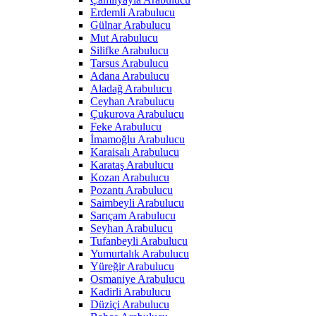
Erdemli Arabulucu
Gülnar Arabulucu
Mut Arabulucu
Silifke Arabulucu
Tarsus Arabulucu
Adana Arabulucu
Aladağ Arabulucu
Ceyhan Arabulucu
Çukurova Arabulucu
Feke Arabulucu
İmamoğlu Arabulucu
Karaisalı Arabulucu
Karataş Arabulucu
Kozan Arabulucu
Pozantı Arabulucu
Saimbeyli Arabulucu
Sarıçam Arabulucu
Seyhan Arabulucu
Tufanbeyli Arabulucu
Yumurtalık Arabulucu
Yüreğir Arabulucu
Osmaniye Arabulucu
Kadirli Arabulucu
Düziçi Arabulucu