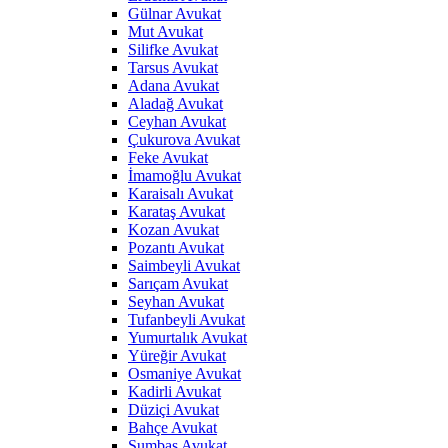
Gülnar Avukat
Mut Avukat
Silifke Avukat
Tarsus Avukat
Adana Avukat
Aladağ Avukat
Ceyhan Avukat
Çukurova Avukat
Feke Avukat
İmamoğlu Avukat
Karaisalı Avukat
Karataş Avukat
Kozan Avukat
Pozantı Avukat
Saimbeyli Avukat
Sarıçam Avukat
Seyhan Avukat
Tufanbeyli Avukat
Yumurtalık Avukat
Yüreğir Avukat
Osmaniye Avukat
Kadirli Avukat
Düziçi Avukat
Bahçe Avukat
Sumbas Avukat