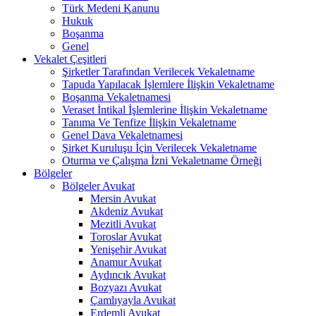
Türk Medeni Kanunu
Hukuk
Boşanma
Genel
Vekalet Çeşitleri
Şirketler Tarafından Verilecek Vekaletname
Tapuda Yapılacak İşlemlere İlişkin Vekaletname
Boşanma Vekaletnamesi
Veraset İntikal İşlemlerine İlişkin Vekaletname
Tanıma Ve Tenfize İlişkin Vekaletname
Genel Dava Vekaletnamesi
Şirket Kuruluşu İçin Verilecek Vekaletname
Oturma ve Çalışma İzni Vekaletname Örneği
Bölgeler
Bölgeler Avukat
Mersin Avukat
Akdeniz Avukat
Mezitli Avukat
Toroslar Avukat
Yenişehir Avukat
Anamur Avukat
Aydıncık Avukat
Bozyazı Avukat
Çamlıyayla Avukat
Erdemli Avukat