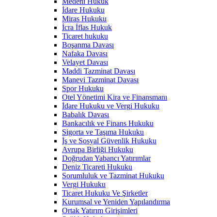
Medeni Hukuk
İdare Hukuku
Miras Hukuku
İcra İflas Hukuk
Ticaret hukuku
Boşanma Davası
Nafaka Davası
Velayet Davası
Maddi Tazminat Davası
Manevi Tazminat Davası
Spor Hukuku
Otel Yönetimi Kira ve Finansmanı
İdare Hukuku ve Vergi Hukuku
Babalık Davası
Bankacılık ve Finans Hukuku
Sigorta ve Taşıma Hukuku
İş ve Sosyal Güvenlik Hukuku
Avrupa Birliği Hukuku
Doğrudan Yabancı Yatırımlar
Deniz Ticareti Hukuku
Sorumluluk ve Tazminat Hukuku
Vergi Hukuku
Ticaret Hukuku Ve Şirketler
Kurumsal ve Yeniden Yapılandırma
Ortak Yatırım Girişimleri