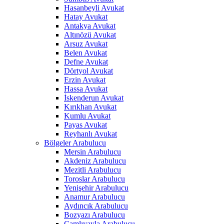
Hasanbeyli Avukat
Hatay Avukat
Antakya Avukat
Altınözü Avukat
Arsuz Avukat
Belen Avukat
Defne Avukat
Dörtyol Avukat
Erzin Avukat
Hassa Avukat
İskenderun Avukat
Kırıkhan Avukat
Kumlu Avukat
Payas Avukat
Reyhanlı Avukat
Bölgeler Arabulucu
Mersin Arabulucu
Akdeniz Arabulucu
Mezitli Arabulucu
Toroslar Arabulucu
Yenişehir Arabulucu
Anamur Arabulucu
Aydıncık Arabulucu
Bozyazı Arabulucu
Çamlıyayla Arabulucu