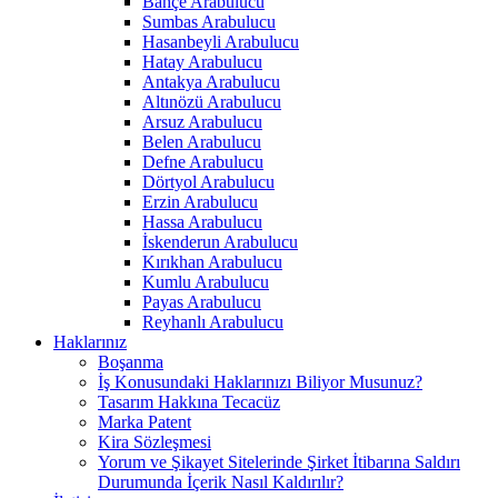
Bahçe Arabulucu
Sumbas Arabulucu
Hasanbeyli Arabulucu
Hatay Arabulucu
Antakya Arabulucu
Altınözü Arabulucu
Arsuz Arabulucu
Belen Arabulucu
Defne Arabulucu
Dörtyol Arabulucu
Erzin Arabulucu
Hassa Arabulucu
İskenderun Arabulucu
Kırıkhan Arabulucu
Kumlu Arabulucu
Payas Arabulucu
Reyhanlı Arabulucu
Haklarınız
Boşanma
İş Konusundaki Haklarınızı Biliyor Musunuz?
Tasarım Hakkına Tecacüz
Marka Patent
Kira Sözleşmesi
Yorum ve Şikayet Sitelerinde Şirket İtibarına Saldırı
Durumunda İçerik Nasıl Kaldırılır?