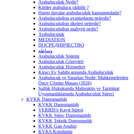
Arabuluculuk Nedir?
Kimler arabulucu olabilir ?
Hangi davalar arabuluculuk kapsamındadır?
Arabuluculuğun avantajlarını nelerdir?
Arabuluculuğun ilkeleri nelerdir?
Arabuluculuğun maliyeti nedir?
Arabuluculuk
MEDIATION
ПОСРЕДНИЧЕСТВО
وساطة
Arabuluculuk Sistemi
Arabuluculuk Görevleri
Arabuluculuk Hizmetleri
Kiracı Ev Sahibi arasında Arabuluculuk
Arabulucuk ve Yararları Nedir: Mahkemelerden
Önce Çözüm Masası (2026)
Sağlık Hukukunda Malpraktis ve Tazminat
Uyuşmazlıklarında Arabuluculuk Süreci
KVKK Danışmanlığı
KVKK Danışmanlığı
VERBİS'e Kayıt Süresi
KVKK Süreç Danışmanlığı
KVKK Teknik Danışmanlık
KVKK Gap Analizi
KVKS Kurulumu