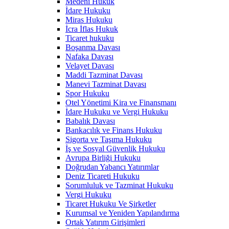
Medeni Hukuk
İdare Hukuku
Miras Hukuku
İcra İflas Hukuk
Ticaret hukuku
Boşanma Davası
Nafaka Davası
Velayet Davası
Maddi Tazminat Davası
Manevi Tazminat Davası
Spor Hukuku
Otel Yönetimi Kira ve Finansmanı
İdare Hukuku ve Vergi Hukuku
Babalık Davası
Bankacılık ve Finans Hukuku
Sigorta ve Taşıma Hukuku
İş ve Sosyal Güvenlik Hukuku
Avrupa Birliği Hukuku
Doğrudan Yabancı Yatırımlar
Deniz Ticareti Hukuku
Sorumluluk ve Tazminat Hukuku
Vergi Hukuku
Ticaret Hukuku Ve Şirketler
Kurumsal ve Yeniden Yapılandırma
Ortak Yatırım Girişimleri