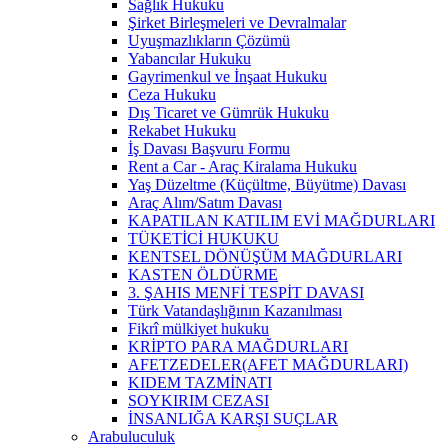
Sağlık Hukuku
Şirket Birleşmeleri ve Devralmalar
Uyuşmazlıkların Çözümü
Yabancılar Hukuku
Gayrimenkul ve İnşaat Hukuku
Ceza Hukuku
Dış Ticaret ve Gümrük Hukuku
Rekabet Hukuku
İş Davası Başvuru Formu
Rent a Car - Araç Kiralama Hukuku
Yaş Düzeltme (Küçültme, Büyütme) Davası
Araç Alım/Satım Davası
KAPATILAN KATILIM EVİ MAĞDURLARI
TÜKETİCİ HUKUKU
KENTSEL DÖNÜŞÜM MAĞDURLARI
KASTEN ÖLDÜRME
3. ŞAHIS MENFİ TESPİT DAVASI
Türk Vatandaşlığının Kazanılması
Fikrî mülkiyet hukuku
KRİPTO PARA MAĞDURLARI
AFETZEDELER(AFET MAĞDURLARI)
KIDEM TAZMİNATI
SOYKIRIM CEZASI
İNSANLIĞA KARŞI SUÇLAR
Arabuluculuk