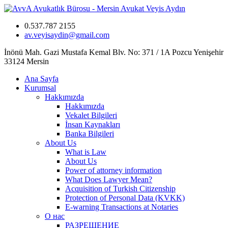
0.537.787 2155
av.veyisaydin@gmail.com
İnönü Mah. Gazi Mustafa Kemal Blv. No: 371 / 1A Pozcu Yenişehir
33124 Mersin
Ana Sayfa
Kurumsal
Hakkımızda
Hakkımızda
Vekalet Bilgileri
İnsan Kaynakları
Banka Bilgileri
About Us
What is Law
About Us
Power of attorney information
What Does Lawyer Mean?
Acquisition of Turkish Citizenship
Protection of Personal Data (KVKK)
E-warning Transactions at Notaries
О нас
РАЗРЕШЕНИЕ