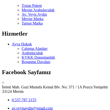
Tosun Patent
Mersin Arabuluculuk
Av. Veyis Aydın
Mersin Marka
Tarsus Marka
Hizmetler
Avva Hukuk
Çalışma Alanları
Arabuluculuk
KVKK Danışmanlığı
Boşanma Davaları
Facebook Sayfamız
<
İnönü Mah. Gazi Mustafa Kemal Blv. No: 371 / 1A Pozcu Yenişehir
33124 Mersin
0.537.787 2155
av.veyisaydin@gmail.com