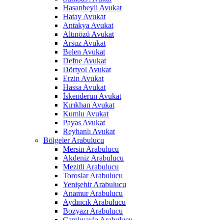
Hasanbeyli Avukat
Hatay Avukat
Antakya Avukat
Altınözü Avukat
Arsuz Avukat
Belen Avukat
Defne Avukat
Dörtyol Avukat
Erzin Avukat
Hassa Avukat
İskenderun Avukat
Kırıkhan Avukat
Kumlu Avukat
Payas Avukat
Reyhanlı Avukat
Bölgeler Arabulucu
Mersin Arabulucu
Akdeniz Arabulucu
Mezitli Arabulucu
Toroslar Arabulucu
Yenişehir Arabulucu
Anamur Arabulucu
Aydıncık Arabulucu
Bozyazı Arabulucu
Çamlıyayla Arabulucu