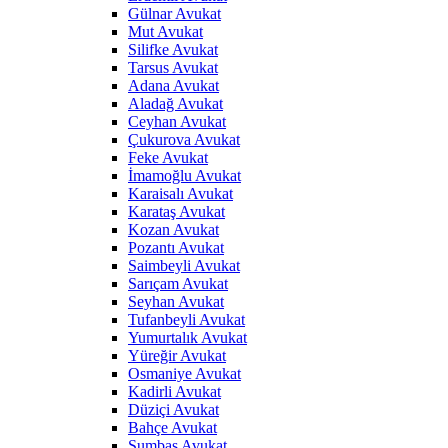
Gülnar Avukat
Mut Avukat
Silifke Avukat
Tarsus Avukat
Adana Avukat
Aladağ Avukat
Ceyhan Avukat
Çukurova Avukat
Feke Avukat
İmamoğlu Avukat
Karaisalı Avukat
Karataş Avukat
Kozan Avukat
Pozantı Avukat
Saimbeyli Avukat
Sarıçam Avukat
Seyhan Avukat
Tufanbeyli Avukat
Yumurtalık Avukat
Yüreğir Avukat
Osmaniye Avukat
Kadirli Avukat
Düziçi Avukat
Bahçe Avukat
Sumbas Avukat