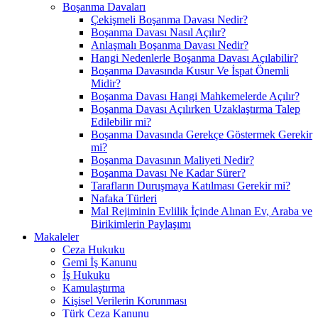
Boşanma Davaları
Çekişmeli Boşanma Davası Nedir?
Boşanma Davası Nasıl Açılır?
Anlaşmalı Boşanma Davası Nedir?
Hangi Nedenlerle Boşanma Davası Açılabilir?
Boşanma Davasında Kusur Ve İspat Önemli
Midir?
Boşanma Davası Hangi Mahkemelerde Açılır?
Boşanma Davası Açılırken Uzaklaştırma Talep
Edilebilir mi?
Boşanma Davasında Gerekçe Göstermek Gerekir
mi?
Boşanma Davasının Maliyeti Nedir?
Boşanma Davası Ne Kadar Sürer?
Tarafların Duruşmaya Katılması Gerekir mi?
Nafaka Türleri
Mal Rejiminin Evlilik İçinde Alınan Ev, Araba ve
Birikimlerin Paylaşımı
Makaleler
Ceza Hukuku
Gemi İş Kanunu
İş Hukuku
Kamulaştırma
Kişisel Verilerin Korunması
Türk Ceza Kanunu