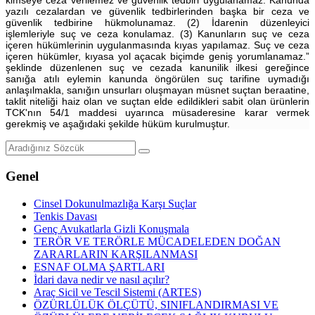
kimseye ceza verilemez ve güvenlik tedbiri uygulanamaz. Kanunda
yazılı cezalardan ve güvenlik tedbirlerinden başka bir ceza ve
güvenlik tedbirine hükmolunamaz. (2) İdarenin düzenleyici
işlemleriyle suç ve ceza konulamaz. (3) Kanunların suç ve ceza
içeren hükümlerinin uygulanmasında kıyas yapılamaz. Suç ve ceza
içeren hükümler, kıyasa yol açacak biçimde geniş yorumlanamaz.”
şeklinde düzenlenen suç ve cezada kanunilik ilkesi gereğince
sanığa atılı eylemin kanunda öngörülen suç tarifine uymadığı
anlaşılmakla, sanığın unsurları oluşmayan müsnet suçtan beraatine,
taklit niteliği haiz olan ve suçtan elde edildikleri sabit olan ürünlerin
TCK'nın 54/1 maddesi uyarınca müsaderesine karar vermek
gerekmiş ve aşağıdaki şekilde hüküm kurulmuştur.
Genel
Cinsel Dokunulmazlığa Karşı Suçlar
Tenkis Davası
Genç Avukatlarla Gizli Konuşmala
TERÖR VE TERÖRLE MÜCADELEDEN DOĞAN
ZARARLARIN KARŞILANMASI
ESNAF OLMA ŞARTLARI
İdari dava nedir ve nasıl açılır?
Araç Sicil ve Tescil Sistemi (ARTES)
ÖZÜRLÜLÜK ÖLÇÜTÜ, SINIFLANDIRMASI VE