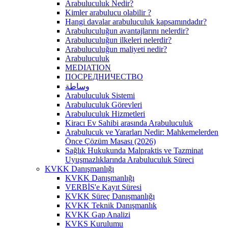
Arabuluculuk Nedir?
Kimler arabulucu olabilir ?
Hangi davalar arabuluculuk kapsamındadır?
Arabuluculuğun avantajlarını nelerdir?
Arabuluculuğun ilkeleri nelerdir?
Arabuluculuğun maliyeti nedir?
Arabuluculuk
MEDIATION
ПОСРЕДНИЧЕСТВО
وساطة
Arabuluculuk Sistemi
Arabuluculuk Görevleri
Arabuluculuk Hizmetleri
Kiracı Ev Sahibi arasında Arabuluculuk
Arabulucuk ve Yararları Nedir: Mahkemelerden
Önce Çözüm Masası (2026)
Sağlık Hukukunda Malpraktis ve Tazminat
Uyuşmazlıklarında Arabuluculuk Süreci
KVKK Danışmanlığı
KVKK Danışmanlığı
VERBİS'e Kayıt Süresi
KVKK Süreç Danışmanlığı
KVKK Teknik Danışmanlık
KVKK Gap Analizi
KVKS Kurulumu