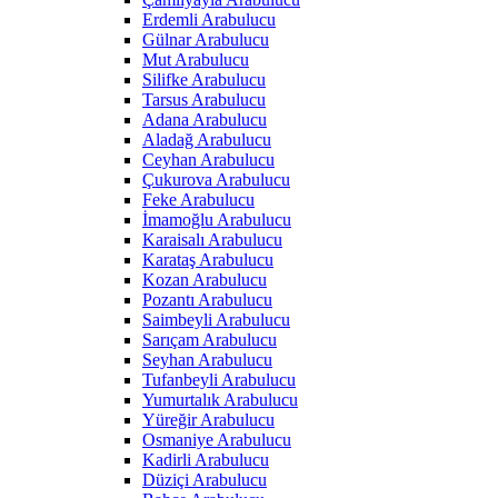
Erdemli Arabulucu
Gülnar Arabulucu
Mut Arabulucu
Silifke Arabulucu
Tarsus Arabulucu
Adana Arabulucu
Aladağ Arabulucu
Ceyhan Arabulucu
Çukurova Arabulucu
Feke Arabulucu
İmamoğlu Arabulucu
Karaisalı Arabulucu
Karataş Arabulucu
Kozan Arabulucu
Pozantı Arabulucu
Saimbeyli Arabulucu
Sarıçam Arabulucu
Seyhan Arabulucu
Tufanbeyli Arabulucu
Yumurtalık Arabulucu
Yüreğir Arabulucu
Osmaniye Arabulucu
Kadirli Arabulucu
Düziçi Arabulucu