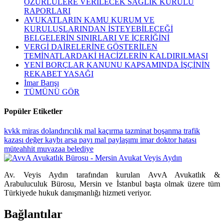
ÖZÜRLÜLERE VERİLECEK SAĞLIK KURULU
RAPORLARI
AVUKATLARIN KAMU KURUM VE
KURULUŞLARINDAN İSTEYEBİLECEĞİ
BELGELERİN SINIRLARI VE İÇERİĞİNİ
VERGİ DAİRELERİNE GÖSTERİLEN
TEMİNATLARDAKİ HACİZLERİN KALDIRILMASI
YENİ BORÇLAR KANUNU KAPSAMINDA İŞÇİNİN
REKABET YASAĞI
İmar Barışı
TÜMÜNÜ GÖR
Popüler Etiketler
kvkk
miras
dolandırıcılık
mal kaçırma
tazminat
boşanma
trafik
kazası
değer kaybı
arsa payı
mal paylaşımı
imar
doktor hatası
müteahhit
muvazaa
belediye
Av. Veyis Aydın tarafından kurulan AvvA Avukatlık &
Arabuluculuk Bürosu, Mersin ve İstanbul başta olmak üzere tüm
Türkiyede hukuk danışmanlığı hizmeti veriyor.
Bağlantılar