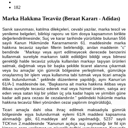
182
Marka Hakkına Tecavüz (Beraat Kararı - Adidas)
Sanık savunması, katılma dilekçeleri, cevabi yazılar, marka tescil ve
yenileme belgeleri, bilirkişi raporu ve tüm dosya kapsamının birlikte
değerlendirilmesinde; Suç ve karar tarihinde yürürlükte bulunan 556
sayılı Kanun Hükmünde Kararnamenin 61. maddesinde marka
hakkına tecavüz sayılan fillerin belirlendiği, anılan maddenin “c”
bendinde “Markayı veya ayırt edilmeyecek derecede benzerini
kullanmak suretiyle markanın taklit edildiğini bildiği veya bilmesi
gerektiği halde tecavüz yoluyla kullanılan markayı taşıyan ürünleri
satmak, dağıtmak veya bir başka şekilde ticaret alanına çıkarmak
veya bu amaçlar için gümrük bölgesine yerleştirmek, gümrükçe
onaylanmış bir işlem veya kullanıma tabi tutmak veya ticari amaçla
elde bulundurmak.” şeklinde düzenleme yapıldığı, aynı Kanun’un
61/A-1 maddesinde ise, “Başkasına ait marka hakkına iktibas veya
iltibas suretiyle tecavüz ederek mal veya hizmet üreten, satışa arz
eden veya satan kişi bir yıldan üç yıla kadar hapis ve yirmibin güne
kadar adli para cezası ile cezalandırılır.” şeklindeki hükümle marka
hakkına tecavüz fiileri yönünden cezai yaptırım öngörüldüğü,
Ticari amaçla dahi olsa ihraç edilmek maksadıyla gümrük
bölgesinde eşya bulundurmak eylemi 61/A maddesi kapsamına
alınmadığı gibi, 61.maddeye atıf da yapılmadığı, 5237 sayılı
TCK’nın 2.maddesinde “Kanunun açıkça suç saymadığı bir fiil için