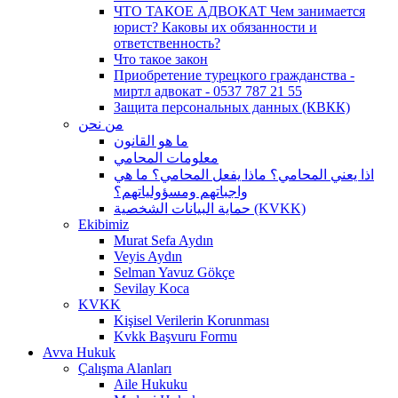
ЧТО ТАКОЕ АДВОКАТ Чем занимается
юрист? Каковы их обязанности и
ответственность?
Что такое закон
Приобретение турецкого гражданства -
миртл адвокат - 0537 787 21 55
Защита персональных данных (КВКК)
من نحن
ما هو القانون
معلومات المحامي
اذا يعني المحامي؟ ماذا يفعل المحامي؟ ما هي
واجباتهم ومسؤولياتهم؟
حماية البيانات الشخصية (KVKK)
Ekibimiz
Murat Sefa Aydın
Veyis Aydın
Selman Yavuz Gökçe
Sevilay Koca
KVKK
Kişisel Verilerin Korunması
Kvkk Başvuru Formu
Avva Hukuk
Çalışma Alanları
Aile Hukuku