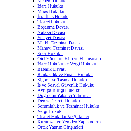
Medeni Hukuk
İdare Hukuku
Miras Hukuku
İcra İflas Hukuk
Ticaret hukuku
Boşanma Davası
Nafaka Davası
Velayet Davası
Maddi Tazminat Davası
Manevi Tazminat Davası
Spor Hukuku
Otel Yönetimi Kira ve Finansmanı
İdare Hukuku ve Vergi Hukuku
Babalık Davası
Bankacılık ve Finans Hukuku
Sigorta ve Taşıma Hukuku
İş ve Sosyal Güvenlik Hukuku
Avrupa Birliği Hukuku
Doğrudan Yabancı Yatırımlar
Deniz Ticareti Hukuku
Sorumluluk ve Tazminat Hukuku
Vergi Hukuku
Ticaret Hukuku Ve Şirketler
Kurumsal ve Yeniden Yapılandırma
Ortak Yatırım Girişimleri