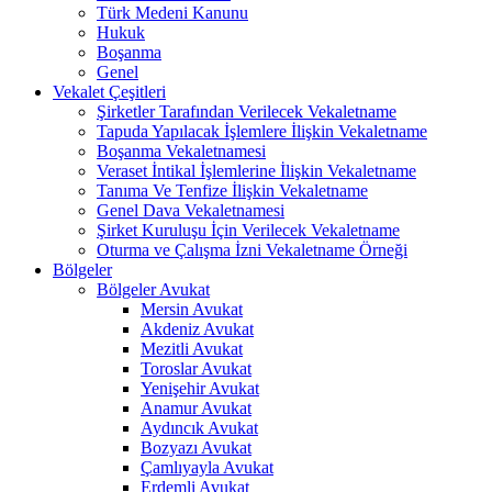
Türk Medeni Kanunu
Hukuk
Boşanma
Genel
Vekalet Çeşitleri
Şirketler Tarafından Verilecek Vekaletname
Tapuda Yapılacak İşlemlere İlişkin Vekaletname
Boşanma Vekaletnamesi
Veraset İntikal İşlemlerine İlişkin Vekaletname
Tanıma Ve Tenfize İlişkin Vekaletname
Genel Dava Vekaletnamesi
Şirket Kuruluşu İçin Verilecek Vekaletname
Oturma ve Çalışma İzni Vekaletname Örneği
Bölgeler
Bölgeler Avukat
Mersin Avukat
Akdeniz Avukat
Mezitli Avukat
Toroslar Avukat
Yenişehir Avukat
Anamur Avukat
Aydıncık Avukat
Bozyazı Avukat
Çamlıyayla Avukat
Erdemli Avukat