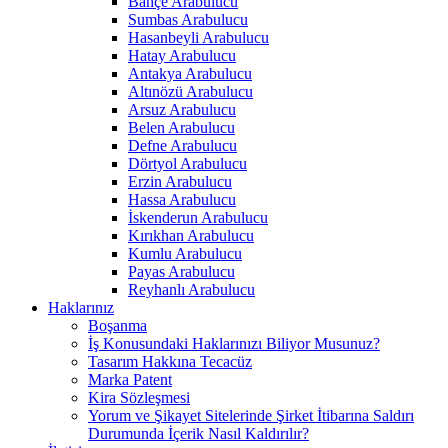
Bahçe Arabulucu
Sumbas Arabulucu
Hasanbeyli Arabulucu
Hatay Arabulucu
Antakya Arabulucu
Altınözü Arabulucu
Arsuz Arabulucu
Belen Arabulucu
Defne Arabulucu
Dörtyol Arabulucu
Erzin Arabulucu
Hassa Arabulucu
İskenderun Arabulucu
Kırıkhan Arabulucu
Kumlu Arabulucu
Payas Arabulucu
Reyhanlı Arabulucu
Haklarınız
Boşanma
İş Konusundaki Haklarınızı Biliyor Musunuz?
Tasarım Hakkına Tecacüz
Marka Patent
Kira Sözleşmesi
Yorum ve Şikayet Sitelerinde Şirket İtibarına Saldırı
Durumunda İçerik Nasıl Kaldırılır?