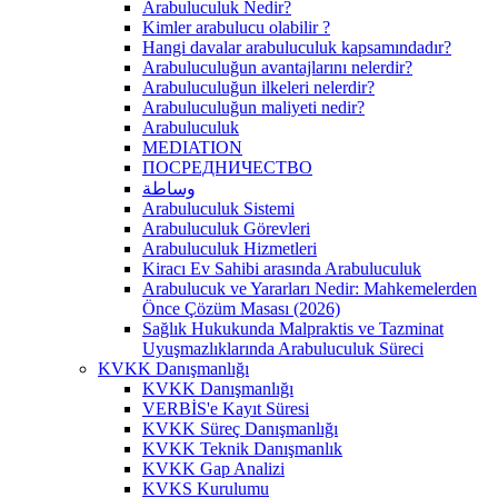
Arabuluculuk Nedir?
Kimler arabulucu olabilir ?
Hangi davalar arabuluculuk kapsamındadır?
Arabuluculuğun avantajlarını nelerdir?
Arabuluculuğun ilkeleri nelerdir?
Arabuluculuğun maliyeti nedir?
Arabuluculuk
MEDIATION
ПОСРЕДНИЧЕСТВО
وساطة
Arabuluculuk Sistemi
Arabuluculuk Görevleri
Arabuluculuk Hizmetleri
Kiracı Ev Sahibi arasında Arabuluculuk
Arabulucuk ve Yararları Nedir: Mahkemelerden
Önce Çözüm Masası (2026)
Sağlık Hukukunda Malpraktis ve Tazminat
Uyuşmazlıklarında Arabuluculuk Süreci
KVKK Danışmanlığı
KVKK Danışmanlığı
VERBİS'e Kayıt Süresi
KVKK Süreç Danışmanlığı
KVKK Teknik Danışmanlık
KVKK Gap Analizi
KVKS Kurulumu