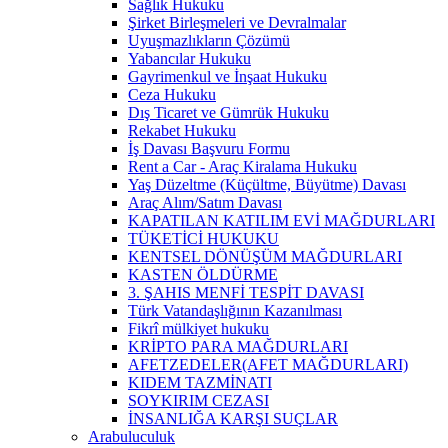
Sağlık Hukuku
Şirket Birleşmeleri ve Devralmalar
Uyuşmazlıkların Çözümü
Yabancılar Hukuku
Gayrimenkul ve İnşaat Hukuku
Ceza Hukuku
Dış Ticaret ve Gümrük Hukuku
Rekabet Hukuku
İş Davası Başvuru Formu
Rent a Car - Araç Kiralama Hukuku
Yaş Düzeltme (Küçültme, Büyütme) Davası
Araç Alım/Satım Davası
KAPATILAN KATILIM EVİ MAĞDURLARI
TÜKETİCİ HUKUKU
KENTSEL DÖNÜŞÜM MAĞDURLARI
KASTEN ÖLDÜRME
3. ŞAHIS MENFİ TESPİT DAVASI
Türk Vatandaşlığının Kazanılması
Fikrî mülkiyet hukuku
KRİPTO PARA MAĞDURLARI
AFETZEDELER(AFET MAĞDURLARI)
KIDEM TAZMİNATI
SOYKIRIM CEZASI
İNSANLIĞA KARŞI SUÇLAR
Arabuluculuk