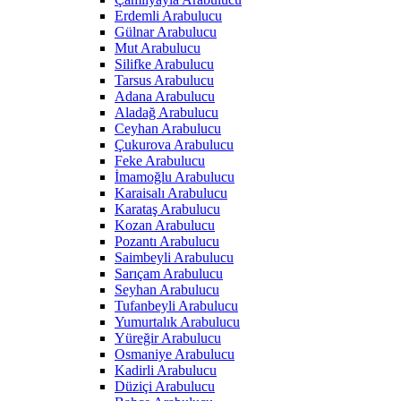
Erdemli Arabulucu
Gülnar Arabulucu
Mut Arabulucu
Silifke Arabulucu
Tarsus Arabulucu
Adana Arabulucu
Aladağ Arabulucu
Ceyhan Arabulucu
Çukurova Arabulucu
Feke Arabulucu
İmamoğlu Arabulucu
Karaisalı Arabulucu
Karataş Arabulucu
Kozan Arabulucu
Pozantı Arabulucu
Saimbeyli Arabulucu
Sarıçam Arabulucu
Seyhan Arabulucu
Tufanbeyli Arabulucu
Yumurtalık Arabulucu
Yüreğir Arabulucu
Osmaniye Arabulucu
Kadirli Arabulucu
Düziçi Arabulucu