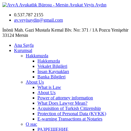
0.537.787 2155
av.veyisaydin@gmail.com
İnönü Mah. Gazi Mustafa Kemal Blv. No: 371 / 1A Pozcu Yenişehir
33124 Mersin
Ana Sayfa
Kurumsal
Hakkımızda
Hakkımızda
Vekalet Bilgileri
İnsan Kaynakları
Banka Bilgileri
About Us
What is Law
About Us
Power of attorney information
What Does Lawyer Mean?
Acquisition of Turkish Citizenship
Protection of Personal Data (KVKK)
E-warning Transactions at Notaries
О нас
РАЗРЕШЕНИЕ