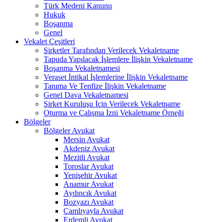
Türk Medeni Kanunu
Hukuk
Boşanma
Genel
Vekalet Çeşitleri
Şirketler Tarafından Verilecek Vekaletname
Tapuda Yapılacak İşlemlere İlişkin Vekaletname
Boşanma Vekaletnamesi
Veraset İntikal İşlemlerine İlişkin Vekaletname
Tanıma Ve Tenfize İlişkin Vekaletname
Genel Dava Vekaletnamesi
Şirket Kuruluşu İçin Verilecek Vekaletname
Oturma ve Çalışma İzni Vekaletname Örneği
Bölgeler
Bölgeler Avukat
Mersin Avukat
Akdeniz Avukat
Mezitli Avukat
Toroslar Avukat
Yenişehir Avukat
Anamur Avukat
Aydıncık Avukat
Bozyazı Avukat
Çamlıyayla Avukat
Erdemli Avukat