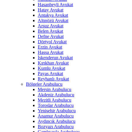
Hasanbeyli Avukat
Hatay Avukat
Antakya Avukat
Altınözü Avukat
Arsuz Avukat
Belen Avukat
Defne Avukat
Dörtyol Avukat
Erzin Avukat
Hassa Avukat
İskenderun Avukat
Kırıkhan Avukat
Kumlu Avukat
Payas Avukat
Reyhanlı Avukat
Bölgeler Arabulucu
Mersin Arabulucu
Akdeniz Arabulucu
Mezitli Arabulucu
Toroslar Arabulucu
Yenişehir Arabulucu
Anamur Arabulucu
Aydıncık Arabulucu
Bozyazı Arabulucu
Çamlıyayla Arabulucu