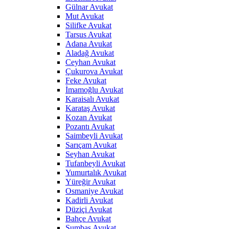
Gülnar Avukat
Mut Avukat
Silifke Avukat
Tarsus Avukat
Adana Avukat
Aladağ Avukat
Ceyhan Avukat
Çukurova Avukat
Feke Avukat
İmamoğlu Avukat
Karaisalı Avukat
Karataş Avukat
Kozan Avukat
Pozantı Avukat
Saimbeyli Avukat
Sarıçam Avukat
Seyhan Avukat
Tufanbeyli Avukat
Yumurtalık Avukat
Yüreğir Avukat
Osmaniye Avukat
Kadirli Avukat
Düziçi Avukat
Bahçe Avukat
Sumbas Avukat