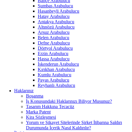
Bahçe Arabulucu
Sumbas Arabulucu
Hasanbeyli Arabulucu
Hatay Arabulucu
Antakya Arabulucu
Altınözü Arabulucu
Arsuz Arabulucu
Belen Arabulucu
Defne Arabulucu
Dörtyol Arabulucu
Erzin Arabulucu
Hassa Arabulucu
İskenderun Arabulucu
Kırıkhan Arabulucu
Kumlu Arabulucu
Payas Arabulucu
Reyhanlı Arabulucu
Haklarınız
Boşanma
İş Konusundaki Haklarınızı Biliyor Musunuz?
Tasarım Hakkına Tecacüz
Marka Patent
Kira Sözleşmesi
Yorum ve Şikayet Sitelerinde Şirket İtibarına Saldırı
Durumunda İçerik Nasıl Kaldırılır?