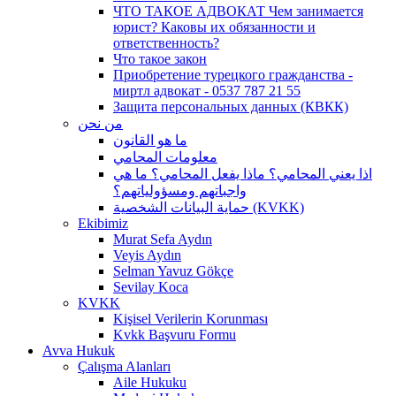
ЧТО ТАКОЕ АДВОКАТ Чем занимается
юрист? Каковы их обязанности и
ответственность?
Что такое закон
Приобретение турецкого гражданства -
миртл адвокат - 0537 787 21 55
Защита персональных данных (КВКК)
من نحن
ما هو القانون
معلومات المحامي
اذا يعني المحامي؟ ماذا يفعل المحامي؟ ما هي
واجباتهم ومسؤولياتهم؟
حماية البيانات الشخصية (KVKK)
Ekibimiz
Murat Sefa Aydın
Veyis Aydın
Selman Yavuz Gökçe
Sevilay Koca
KVKK
Kişisel Verilerin Korunması
Kvkk Başvuru Formu
Avva Hukuk
Çalışma Alanları
Aile Hukuku