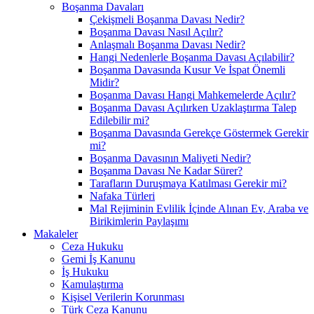
Boşanma Davaları
Çekişmeli Boşanma Davası Nedir?
Boşanma Davası Nasıl Açılır?
Anlaşmalı Boşanma Davası Nedir?
Hangi Nedenlerle Boşanma Davası Açılabilir?
Boşanma Davasında Kusur Ve İspat Önemli
Midir?
Boşanma Davası Hangi Mahkemelerde Açılır?
Boşanma Davası Açılırken Uzaklaştırma Talep
Edilebilir mi?
Boşanma Davasında Gerekçe Göstermek Gerekir
mi?
Boşanma Davasının Maliyeti Nedir?
Boşanma Davası Ne Kadar Sürer?
Tarafların Duruşmaya Katılması Gerekir mi?
Nafaka Türleri
Mal Rejiminin Evlilik İçinde Alınan Ev, Araba ve
Birikimlerin Paylaşımı
Makaleler
Ceza Hukuku
Gemi İş Kanunu
İş Hukuku
Kamulaştırma
Kişisel Verilerin Korunması
Türk Ceza Kanunu