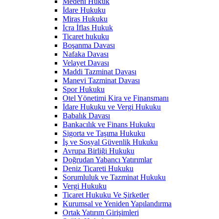
Medeni Hukuk
İdare Hukuku
Miras Hukuku
İcra İflas Hukuk
Ticaret hukuku
Boşanma Davası
Nafaka Davası
Velayet Davası
Maddi Tazminat Davası
Manevi Tazminat Davası
Spor Hukuku
Otel Yönetimi Kira ve Finansmanı
İdare Hukuku ve Vergi Hukuku
Babalık Davası
Bankacılık ve Finans Hukuku
Sigorta ve Taşıma Hukuku
İş ve Sosyal Güvenlik Hukuku
Avrupa Birliği Hukuku
Doğrudan Yabancı Yatırımlar
Deniz Ticareti Hukuku
Sorumluluk ve Tazminat Hukuku
Vergi Hukuku
Ticaret Hukuku Ve Şirketler
Kurumsal ve Yeniden Yapılandırma
Ortak Yatırım Girişimleri