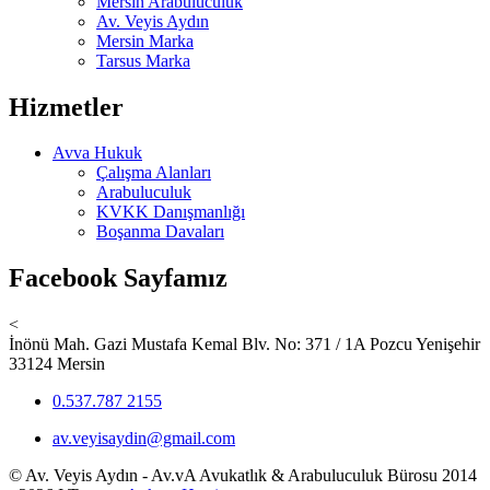
Mersin Arabuluculuk
Av. Veyis Aydın
Mersin Marka
Tarsus Marka
Hizmetler
Avva Hukuk
Çalışma Alanları
Arabuluculuk
KVKK Danışmanlığı
Boşanma Davaları
Facebook Sayfamız
<
İnönü Mah. Gazi Mustafa Kemal Blv. No: 371 / 1A Pozcu Yenişehir
33124 Mersin
0.537.787 2155
av.veyisaydin@gmail.com
© Av. Veyis Aydın - Av.vA Avukatlık & Arabuluculuk Bürosu 2014