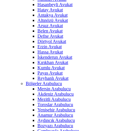
Hasanbeyli Avukat
Hatay Avukat
Antakya Avukat
Altınözü Avukat
Arsuz Avukat
Belen Avukat
Defne Avukat
Dörtyol Avukat
Erzin Avukat
Hassa Avukat
İskenderun Avukat
Kırıkhan Avukat
Kumlu Avukat
Payas Avukat
Reyhanlı Avukat
Bölgeler Arabulucu
Mersin Arabulucu
Akdeniz Arabulucu
Mezitli Arabulucu
Toroslar Arabulucu
Yenişehir Arabulucu
Anamur Arabulucu
Aydıncık Arabulucu
Bozyazı Arabulucu
Çamlıyayla Arabulucu