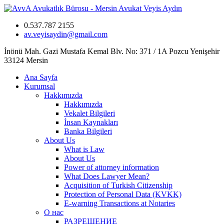
0.537.787 2155
av.veyisaydin@gmail.com
İnönü Mah. Gazi Mustafa Kemal Blv. No: 371 / 1A Pozcu Yenişehir
33124 Mersin
Ana Sayfa
Kurumsal
Hakkımızda
Hakkımızda
Vekalet Bilgileri
İnsan Kaynakları
Banka Bilgileri
About Us
What is Law
About Us
Power of attorney information
What Does Lawyer Mean?
Acquisition of Turkish Citizenship
Protection of Personal Data (KVKK)
E-warning Transactions at Notaries
О нас
РАЗРЕШЕНИЕ