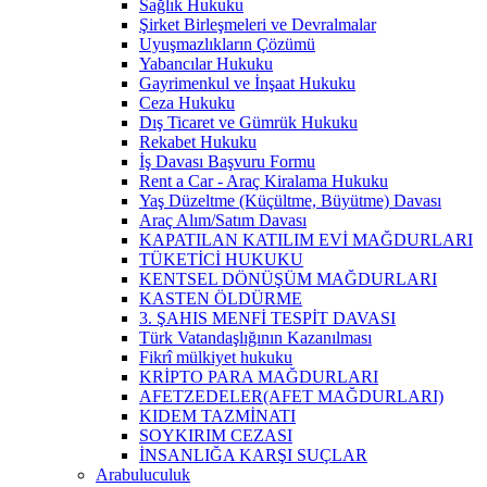
Sağlık Hukuku
Şirket Birleşmeleri ve Devralmalar
Uyuşmazlıkların Çözümü
Yabancılar Hukuku
Gayrimenkul ve İnşaat Hukuku
Ceza Hukuku
Dış Ticaret ve Gümrük Hukuku
Rekabet Hukuku
İş Davası Başvuru Formu
Rent a Car - Araç Kiralama Hukuku
Yaş Düzeltme (Küçültme, Büyütme) Davası
Araç Alım/Satım Davası
KAPATILAN KATILIM EVİ MAĞDURLARI
TÜKETİCİ HUKUKU
KENTSEL DÖNÜŞÜM MAĞDURLARI
KASTEN ÖLDÜRME
3. ŞAHIS MENFİ TESPİT DAVASI
Türk Vatandaşlığının Kazanılması
Fikrî mülkiyet hukuku
KRİPTO PARA MAĞDURLARI
AFETZEDELER(AFET MAĞDURLARI)
KIDEM TAZMİNATI
SOYKIRIM CEZASI
İNSANLIĞA KARŞI SUÇLAR
Arabuluculuk