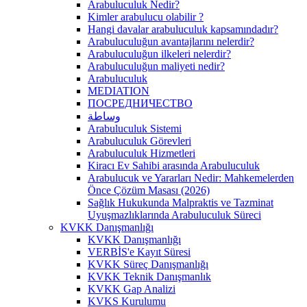
Arabuluculuk Nedir?
Kimler arabulucu olabilir ?
Hangi davalar arabuluculuk kapsamındadır?
Arabuluculuğun avantajlarını nelerdir?
Arabuluculuğun ilkeleri nelerdir?
Arabuluculuğun maliyeti nedir?
Arabuluculuk
MEDIATION
ПОСРЕДНИЧЕСТВО
وساطة
Arabuluculuk Sistemi
Arabuluculuk Görevleri
Arabuluculuk Hizmetleri
Kiracı Ev Sahibi arasında Arabuluculuk
Arabulucuk ve Yararları Nedir: Mahkemelerden
Önce Çözüm Masası (2026)
Sağlık Hukukunda Malpraktis ve Tazminat
Uyuşmazlıklarında Arabuluculuk Süreci
KVKK Danışmanlığı
KVKK Danışmanlığı
VERBİS'e Kayıt Süresi
KVKK Süreç Danışmanlığı
KVKK Teknik Danışmanlık
KVKK Gap Analizi
KVKS Kurulumu