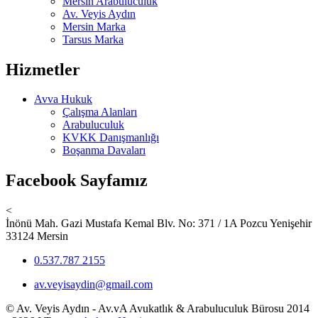
Mersin Arabuluculuk
Av. Veyis Aydın
Mersin Marka
Tarsus Marka
Hizmetler
Avva Hukuk
Çalışma Alanları
Arabuluculuk
KVKK Danışmanlığı
Boşanma Davaları
Facebook Sayfamız
<
İnönü Mah. Gazi Mustafa Kemal Blv. No: 371 / 1A Pozcu Yenişehir
33124 Mersin
0.537.787 2155
av.veyisaydin@gmail.com
© Av. Veyis Aydın - Av.vA Avukatlık & Arabuluculuk Bürosu 2014