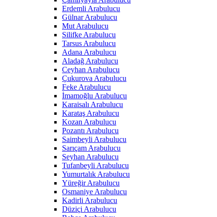
Erdemli Arabulucu
Gülnar Arabulucu
Mut Arabulucu
Silifke Arabulucu
Tarsus Arabulucu
Adana Arabulucu
Aladağ Arabulucu
Ceyhan Arabulucu
Çukurova Arabulucu
Feke Arabulucu
İmamoğlu Arabulucu
Karaisalı Arabulucu
Karataş Arabulucu
Kozan Arabulucu
Pozantı Arabulucu
Saimbeyli Arabulucu
Sarıçam Arabulucu
Seyhan Arabulucu
Tufanbeyli Arabulucu
Yumurtalık Arabulucu
Yüreğir Arabulucu
Osmaniye Arabulucu
Kadirli Arabulucu
Düziçi Arabulucu