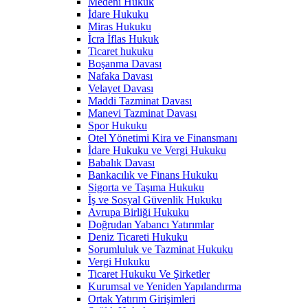
Medeni Hukuk
İdare Hukuku
Miras Hukuku
İcra İflas Hukuk
Ticaret hukuku
Boşanma Davası
Nafaka Davası
Velayet Davası
Maddi Tazminat Davası
Manevi Tazminat Davası
Spor Hukuku
Otel Yönetimi Kira ve Finansmanı
İdare Hukuku ve Vergi Hukuku
Babalık Davası
Bankacılık ve Finans Hukuku
Sigorta ve Taşıma Hukuku
İş ve Sosyal Güvenlik Hukuku
Avrupa Birliği Hukuku
Doğrudan Yabancı Yatırımlar
Deniz Ticareti Hukuku
Sorumluluk ve Tazminat Hukuku
Vergi Hukuku
Ticaret Hukuku Ve Şirketler
Kurumsal ve Yeniden Yapılandırma
Ortak Yatırım Girişimleri