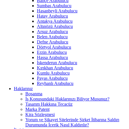
Bahçe Arabulucu
Sumbas Arabulucu
Hasanbeyli Arabulucu
Hatay Arabulucu
Antakya Arabulucu
Altınözü Arabulucu
Arsuz Arabulucu
Belen Arabulucu
Defne Arabulucu
Dörtyol Arabulucu
Erzin Arabulucu
Hassa Arabulucu
İskenderun Arabulucu
Kırıkhan Arabulucu
Kumlu Arabulucu
Payas Arabulucu
Reyhanlı Arabulucu
Haklarınız
Boşanma
İş Konusundaki Haklarınızı Biliyor Musunuz?
Tasarım Hakkına Tecacüz
Marka Patent
Kira Sözleşmesi
Yorum ve Şikayet Sitelerinde Şirket İtibarına Saldırı
Durumunda İçerik Nasıl Kaldırılır?