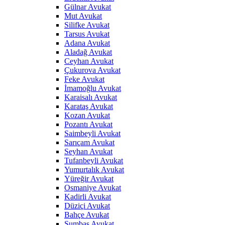
Gülnar Avukat
Mut Avukat
Silifke Avukat
Tarsus Avukat
Adana Avukat
Aladağ Avukat
Ceyhan Avukat
Çukurova Avukat
Feke Avukat
İmamoğlu Avukat
Karaisalı Avukat
Karataş Avukat
Kozan Avukat
Pozantı Avukat
Saimbeyli Avukat
Sarıçam Avukat
Seyhan Avukat
Tufanbeyli Avukat
Yumurtalık Avukat
Yüreğir Avukat
Osmaniye Avukat
Kadirli Avukat
Düziçi Avukat
Bahçe Avukat
Sumbas Avukat