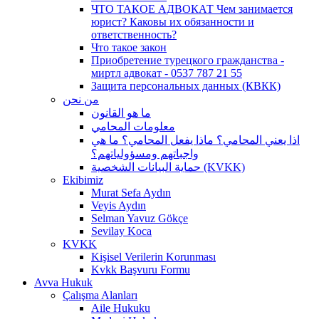
ЧТО ТАКОЕ АДВОКАТ Чем занимается
юрист? Каковы их обязанности и
ответственность?
Что такое закон
Приобретение турецкого гражданства -
миртл адвокат - 0537 787 21 55
Защита персональных данных (КВКК)
من نحن
ما هو القانون
معلومات المحامي
اذا يعني المحامي؟ ماذا يفعل المحامي؟ ما هي
واجباتهم ومسؤولياتهم؟
حماية البيانات الشخصية (KVKK)
Ekibimiz
Murat Sefa Aydın
Veyis Aydın
Selman Yavuz Gökçe
Sevilay Koca
KVKK
Kişisel Verilerin Korunması
Kvkk Başvuru Formu
Avva Hukuk
Çalışma Alanları
Aile Hukuku