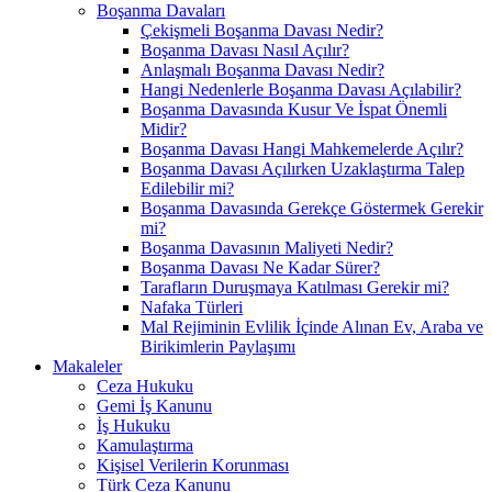
Boşanma Davaları
Çekişmeli Boşanma Davası Nedir?
Boşanma Davası Nasıl Açılır?
Anlaşmalı Boşanma Davası Nedir?
Hangi Nedenlerle Boşanma Davası Açılabilir?
Boşanma Davasında Kusur Ve İspat Önemli
Midir?
Boşanma Davası Hangi Mahkemelerde Açılır?
Boşanma Davası Açılırken Uzaklaştırma Talep
Edilebilir mi?
Boşanma Davasında Gerekçe Göstermek Gerekir
mi?
Boşanma Davasının Maliyeti Nedir?
Boşanma Davası Ne Kadar Sürer?
Tarafların Duruşmaya Katılması Gerekir mi?
Nafaka Türleri
Mal Rejiminin Evlilik İçinde Alınan Ev, Araba ve
Birikimlerin Paylaşımı
Makaleler
Ceza Hukuku
Gemi İş Kanunu
İş Hukuku
Kamulaştırma
Kişisel Verilerin Korunması
Türk Ceza Kanunu