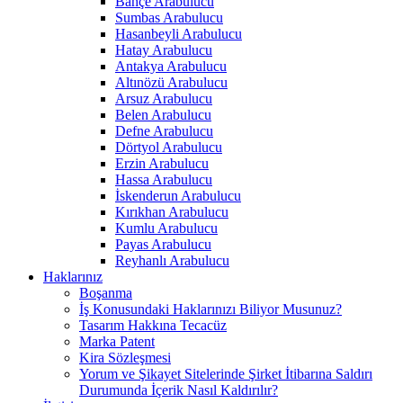
Bahçe Arabulucu
Sumbas Arabulucu
Hasanbeyli Arabulucu
Hatay Arabulucu
Antakya Arabulucu
Altınözü Arabulucu
Arsuz Arabulucu
Belen Arabulucu
Defne Arabulucu
Dörtyol Arabulucu
Erzin Arabulucu
Hassa Arabulucu
İskenderun Arabulucu
Kırıkhan Arabulucu
Kumlu Arabulucu
Payas Arabulucu
Reyhanlı Arabulucu
Haklarınız
Boşanma
İş Konusundaki Haklarınızı Biliyor Musunuz?
Tasarım Hakkına Tecacüz
Marka Patent
Kira Sözleşmesi
Yorum ve Şikayet Sitelerinde Şirket İtibarına Saldırı
Durumunda İçerik Nasıl Kaldırılır?