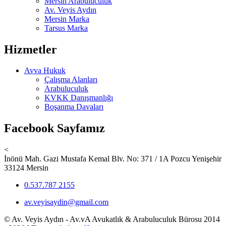
Mersin Arabuluculuk
Av. Veyis Aydın
Mersin Marka
Tarsus Marka
Hizmetler
Avva Hukuk
Çalışma Alanları
Arabuluculuk
KVKK Danışmanlığı
Boşanma Davaları
Facebook Sayfamız
<
İnönü Mah. Gazi Mustafa Kemal Blv. No: 371 / 1A Pozcu Yenişehir
33124 Mersin
0.537.787 2155
av.veyisaydin@gmail.com
© Av. Veyis Aydın - Av.vA Avukatlık & Arabuluculuk Bürosu 2014