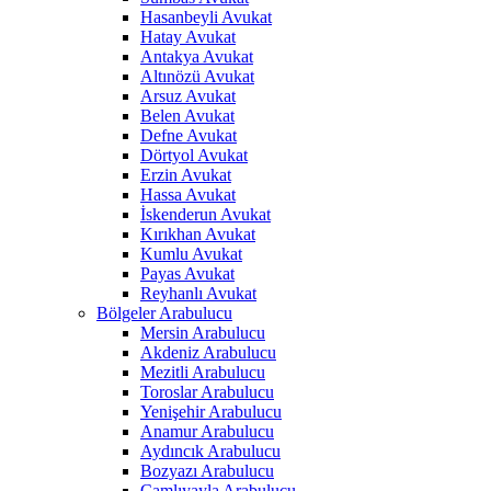
Hasanbeyli Avukat
Hatay Avukat
Antakya Avukat
Altınözü Avukat
Arsuz Avukat
Belen Avukat
Defne Avukat
Dörtyol Avukat
Erzin Avukat
Hassa Avukat
İskenderun Avukat
Kırıkhan Avukat
Kumlu Avukat
Payas Avukat
Reyhanlı Avukat
Bölgeler Arabulucu
Mersin Arabulucu
Akdeniz Arabulucu
Mezitli Arabulucu
Toroslar Arabulucu
Yenişehir Arabulucu
Anamur Arabulucu
Aydıncık Arabulucu
Bozyazı Arabulucu
Çamlıyayla Arabulucu