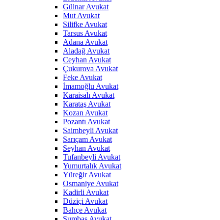
Gülnar Avukat
Mut Avukat
Silifke Avukat
Tarsus Avukat
Adana Avukat
Aladağ Avukat
Ceyhan Avukat
Çukurova Avukat
Feke Avukat
İmamoğlu Avukat
Karaisalı Avukat
Karataş Avukat
Kozan Avukat
Pozantı Avukat
Saimbeyli Avukat
Sarıçam Avukat
Seyhan Avukat
Tufanbeyli Avukat
Yumurtalık Avukat
Yüreğir Avukat
Osmaniye Avukat
Kadirli Avukat
Düziçi Avukat
Bahçe Avukat
Sumbas Avukat