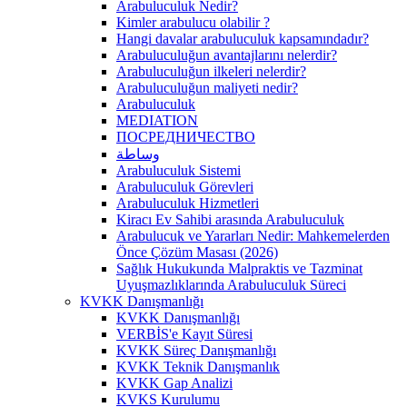
Arabuluculuk Nedir?
Kimler arabulucu olabilir ?
Hangi davalar arabuluculuk kapsamındadır?
Arabuluculuğun avantajlarını nelerdir?
Arabuluculuğun ilkeleri nelerdir?
Arabuluculuğun maliyeti nedir?
Arabuluculuk
MEDIATION
ПОСРЕДНИЧЕСТВО
وساطة
Arabuluculuk Sistemi
Arabuluculuk Görevleri
Arabuluculuk Hizmetleri
Kiracı Ev Sahibi arasında Arabuluculuk
Arabulucuk ve Yararları Nedir: Mahkemelerden
Önce Çözüm Masası (2026)
Sağlık Hukukunda Malpraktis ve Tazminat
Uyuşmazlıklarında Arabuluculuk Süreci
KVKK Danışmanlığı
KVKK Danışmanlığı
VERBİS'e Kayıt Süresi
KVKK Süreç Danışmanlığı
KVKK Teknik Danışmanlık
KVKK Gap Analizi
KVKS Kurulumu