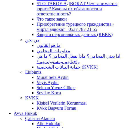
ЧТО ТАКОЕ АДВОКАТ Чем занимается
юрист? Каковы их обязанности и
ответственность?
Что такое закон
Приобретение турецкого гражданства -
миртл адвокат - 0537 787 21 55
Защита персональных данных (КВКК)
من نحن
ما هو القانون
معلومات المحامي
اذا يعني المحامي؟ ماذا يفعل المحامي؟ ما هي
واجباتهم ومسؤولياتهم؟
حماية البيانات الشخصية (KVKK)
Ekibimiz
Murat Sefa Aydın
Veyis Aydın
Selman Yavuz Gökçe
Sevilay Koca
KVKK
Kişisel Verilerin Korunması
Kvkk Başvuru Formu
Avva Hukuk
Çalışma Alanları
Aile Hukuku