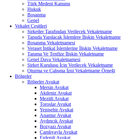
Türk Medeni Kanunu
Hukuk
Boşanma
Genel
Vekalet Çeşitleri
Şirketler Tarafından Verilecek Vekaletname
Tapuda Yapılacak İşlemlere İlişkin Vekaletname
Boşanma Vekaletnamesi
Veraset İntikal İşlemlerine İlişkin Vekaletname
Tanıma Ve Tenfize İlişkin Vekaletname
Genel Dava Vekaletnamesi
Şirket Kuruluşu İçin Verilecek Vekaletname
Oturma ve Çalışma İzni Vekaletname Örneği
Bölgeler
Bölgeler Avukat
Mersin Avukat
Akdeniz Avukat
Mezitli Avukat
Toroslar Avukat
Yenişehir Avukat
Anamur Avukat
Aydıncık Avukat
Bozyazı Avukat
Çamlıyayla Avukat
Erdemli Avukat