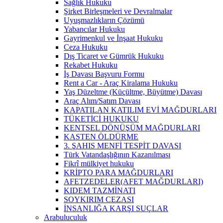
Sağlık Hukuku
Şirket Birleşmeleri ve Devralmalar
Uyuşmazlıkların Çözümü
Yabancılar Hukuku
Gayrimenkul ve İnşaat Hukuku
Ceza Hukuku
Dış Ticaret ve Gümrük Hukuku
Rekabet Hukuku
İş Davası Başvuru Formu
Rent a Car - Araç Kiralama Hukuku
Yaş Düzeltme (Küçültme, Büyütme) Davası
Araç Alım/Satım Davası
KAPATILAN KATILIM EVİ MAĞDURLARI
TÜKETİCİ HUKUKU
KENTSEL DÖNÜŞÜM MAĞDURLARI
KASTEN ÖLDÜRME
3. ŞAHIS MENFİ TESPİT DAVASI
Türk Vatandaşlığının Kazanılması
Fikrî mülkiyet hukuku
KRİPTO PARA MAĞDURLARI
AFETZEDELER(AFET MAĞDURLARI)
KIDEM TAZMİNATI
SOYKIRIM CEZASI
İNSANLIĞA KARŞI SUÇLAR
Arabuluculuk