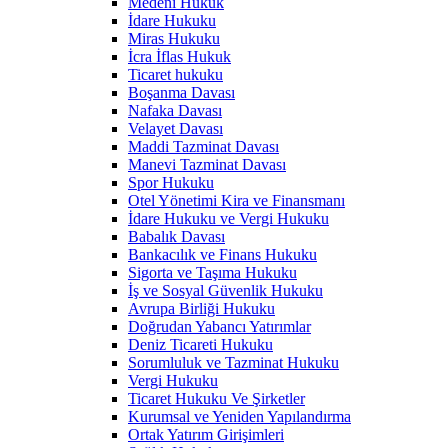
Medeni Hukuk
İdare Hukuku
Miras Hukuku
İcra İflas Hukuk
Ticaret hukuku
Boşanma Davası
Nafaka Davası
Velayet Davası
Maddi Tazminat Davası
Manevi Tazminat Davası
Spor Hukuku
Otel Yönetimi Kira ve Finansmanı
İdare Hukuku ve Vergi Hukuku
Babalık Davası
Bankacılık ve Finans Hukuku
Sigorta ve Taşıma Hukuku
İş ve Sosyal Güvenlik Hukuku
Avrupa Birliği Hukuku
Doğrudan Yabancı Yatırımlar
Deniz Ticareti Hukuku
Sorumluluk ve Tazminat Hukuku
Vergi Hukuku
Ticaret Hukuku Ve Şirketler
Kurumsal ve Yeniden Yapılandırma
Ortak Yatırım Girişimleri