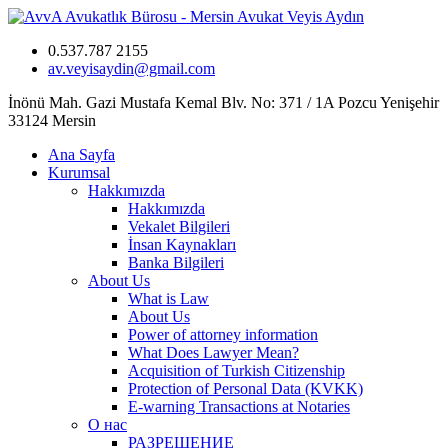
0.537.787 2155
av.veyisaydin@gmail.com
İnönü Mah. Gazi Mustafa Kemal Blv. No: 371 / 1A Pozcu Yenişehir
33124 Mersin
Ana Sayfa
Kurumsal
Hakkımızda
Hakkımızda
Vekalet Bilgileri
İnsan Kaynakları
Banka Bilgileri
About Us
What is Law
About Us
Power of attorney information
What Does Lawyer Mean?
Acquisition of Turkish Citizenship
Protection of Personal Data (KVKK)
E-warning Transactions at Notaries
О нас
РАЗРЕШЕНИЕ