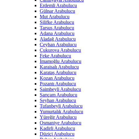
Erdemli Arabulucu
Gülnar Arabulucu
Mut Arabulucu
Silifke Arabulucu
Tarsus Arabulucu
Adana Arabulucu
Aladağ Arabulucu
Ceyhan Arabulucu
Çukurova Arabulucu
Feke Arabulucu
İmamoğlu Arabulucu
Karaisalı Arabulucu
Karataş Arabulucu
Kozan Arabulucu
Pozantı Arabulucu
Saimbeyli Arabulucu
Sarıçam Arabulucu
Seyhan Arabulucu
Tufanbeyli Arabulucu
Yumurtalık Arabulucu
Yüreğir Arabulucu
Osmaniye Arabulucu
Kadirli Arabulucu
Düziçi Arabulucu