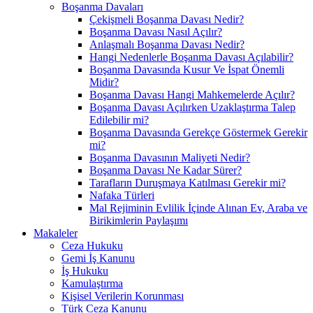
Boşanma Davaları
Çekişmeli Boşanma Davası Nedir?
Boşanma Davası Nasıl Açılır?
Anlaşmalı Boşanma Davası Nedir?
Hangi Nedenlerle Boşanma Davası Açılabilir?
Boşanma Davasında Kusur Ve İspat Önemli
Midir?
Boşanma Davası Hangi Mahkemelerde Açılır?
Boşanma Davası Açılırken Uzaklaştırma Talep
Edilebilir mi?
Boşanma Davasında Gerekçe Göstermek Gerekir
mi?
Boşanma Davasının Maliyeti Nedir?
Boşanma Davası Ne Kadar Sürer?
Tarafların Duruşmaya Katılması Gerekir mi?
Nafaka Türleri
Mal Rejiminin Evlilik İçinde Alınan Ev, Araba ve
Birikimlerin Paylaşımı
Makaleler
Ceza Hukuku
Gemi İş Kanunu
İş Hukuku
Kamulaştırma
Kişisel Verilerin Korunması
Türk Ceza Kanunu