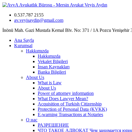
0.537.787 2155
av.veyisaydin@gmail.com
İnönü Mah. Gazi Mustafa Kemal Blv. No: 371 / 1A Pozcu Yenişehir
Ana Sayfa
Kurumsal
Hakkımızda
Hakkımızda
Vekalet Bilgileri
İnsan Kaynakları
Banka Bilgileri
About Us
What is Law
About Us
Power of attorney information
What Does Lawyer Mean?
Acquisition of Turkish Citizenship
Protection of Personal Data (KVKK)
E-warning Transactions at Notaries
О нас
РАЗРЕШЕНИЕ
ЧТО ТАКОЕ АДВОКАТ Чем занимается юрист? 