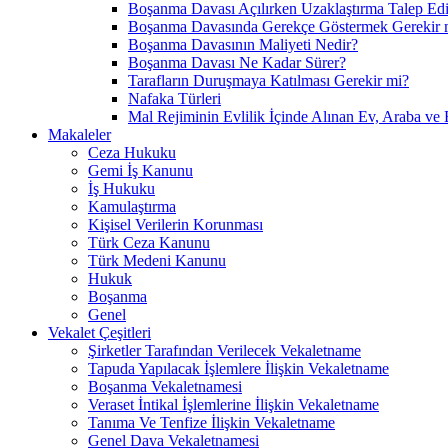
Boşanma Davası Açılırken Uzaklaştırma Talep Edil
Boşanma Davasında Gerekçe Göstermek Gerekir 
Boşanma Davasının Maliyeti Nedir?
Boşanma Davası Ne Kadar Sürer?
Tarafların Duruşmaya Katılması Gerekir mi?
Nafaka Türleri
Mal Rejiminin Evlilik İçinde Alınan Ev, Araba ve 
Makaleler
Ceza Hukuku
Gemi İş Kanunu
İş Hukuku
Kamulaştırma
Kişisel Verilerin Korunması
Türk Ceza Kanunu
Türk Medeni Kanunu
Hukuk
Boşanma
Genel
Vekalet Çeşitleri
Şirketler Tarafından Verilecek Vekaletname
Tapuda Yapılacak İşlemlere İlişkin Vekaletname
Boşanma Vekaletnamesi
Veraset İntikal İşlemlerine İlişkin Vekaletname
Tanıma Ve Tenfize İlişkin Vekaletname
Genel Dava Vekaletnamesi