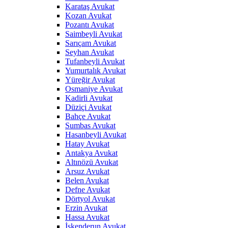
Karataş Avukat
Kozan Avukat
Pozantı Avukat
Saimbeyli Avukat
Sarıçam Avukat
Seyhan Avukat
Tufanbeyli Avukat
Yumurtalık Avukat
Yüreğir Avukat
Osmaniye Avukat
Kadirli Avukat
Düziçi Avukat
Bahçe Avukat
Sumbas Avukat
Hasanbeyli Avukat
Hatay Avukat
Antakya Avukat
Altınözü Avukat
Arsuz Avukat
Belen Avukat
Defne Avukat
Dörtyol Avukat
Erzin Avukat
Hassa Avukat
İskenderun Avukat