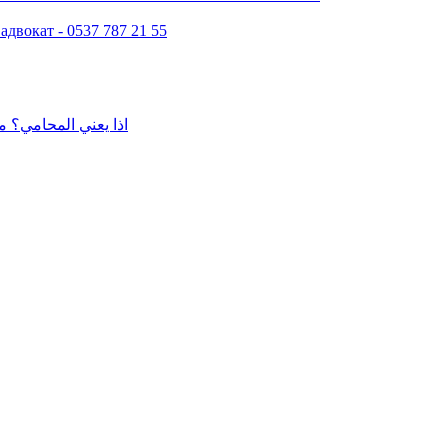
двокат - 0537 787 21 55
اذا يعني المحامي؟ م