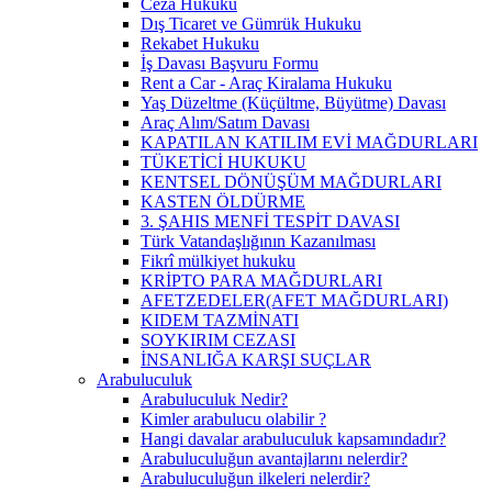
Ceza Hukuku
Dış Ticaret ve Gümrük Hukuku
Rekabet Hukuku
İş Davası Başvuru Formu
Rent a Car - Araç Kiralama Hukuku
Yaş Düzeltme (Küçültme, Büyütme) Davası
Araç Alım/Satım Davası
KAPATILAN KATILIM EVİ MAĞDURLARI
TÜKETİCİ HUKUKU
KENTSEL DÖNÜŞÜM MAĞDURLARI
KASTEN ÖLDÜRME
3. ŞAHIS MENFİ TESPİT DAVASI
Türk Vatandaşlığının Kazanılması
Fikrî mülkiyet hukuku
KRİPTO PARA MAĞDURLARI
AFETZEDELER(AFET MAĞDURLARI)
KIDEM TAZMİNATI
SOYKIRIM CEZASI
İNSANLIĞA KARŞI SUÇLAR
Arabuluculuk
Arabuluculuk Nedir?
Kimler arabulucu olabilir ?
Hangi davalar arabuluculuk kapsamındadır?
Arabuluculuğun avantajlarını nelerdir?
Arabuluculuğun ilkeleri nelerdir?