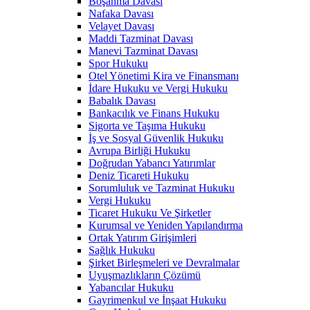
Boşanma Davası
Nafaka Davası
Velayet Davası
Maddi Tazminat Davası
Manevi Tazminat Davası
Spor Hukuku
Otel Yönetimi Kira ve Finansmanı
İdare Hukuku ve Vergi Hukuku
Babalık Davası
Bankacılık ve Finans Hukuku
Sigorta ve Taşıma Hukuku
İş ve Sosyal Güvenlik Hukuku
Avrupa Birliği Hukuku
Doğrudan Yabancı Yatırımlar
Deniz Ticareti Hukuku
Sorumluluk ve Tazminat Hukuku
Vergi Hukuku
Ticaret Hukuku Ve Şirketler
Kurumsal ve Yeniden Yapılandırma
Ortak Yatırım Girişimleri
Sağlık Hukuku
Şirket Birleşmeleri ve Devralmalar
Uyuşmazlıkların Çözümü
Yabancılar Hukuku
Gayrimenkul ve İnşaat Hukuku