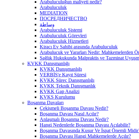
Arabuluculuğun maliyeti nedir?
Arabuluculuk
MEDIATION
ПОСРЕДНИЧЕСТВО
وساطة
Arabuluculuk Sistemi
Arabuluculuk Görevleri
Arabuluculuk Hizmetleri
Kiracı Ev Sahibi arasında Arabuluculuk
Arabulucuk ve Yararları Nedir: Mahkemelerden 
Sağlık Hukukunda Malpraktis ve Tazminat Uyuşma
KVKK Danışmanlığı
KVKK Danışmanlığı
VERBİS'e Kayıt Süresi
KVKK Süreç Danışmanlığı
KVKK Teknik Danışmanlık
KVKK Gap Analizi
KVKS Kurulumu
Boşanma Davaları
Çekişmeli Boşanma Davası Nedir?
Boşanma Davası Nasıl Açılır?
Anlaşmalı Boşanma Davası Nedir?
Hangi Nedenlerle Boşanma Davası Açılabilir?
Boşanma Davasında Kusur Ve İspat Önemli Midir
Boşanma Davası Hangi Mahkemelerde Açılır?