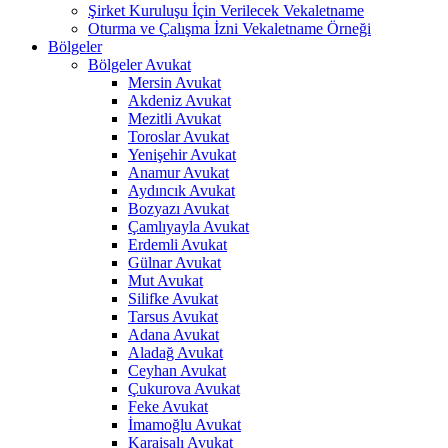
Şirket Kuruluşu İçin Verilecek Vekaletname
Oturma ve Çalışma İzni Vekaletname Örneği
Bölgeler
Bölgeler Avukat
Mersin Avukat
Akdeniz Avukat
Mezitli Avukat
Toroslar Avukat
Yenişehir Avukat
Anamur Avukat
Aydıncık Avukat
Bozyazı Avukat
Çamlıyayla Avukat
Erdemli Avukat
Gülnar Avukat
Mut Avukat
Silifke Avukat
Tarsus Avukat
Adana Avukat
Aladağ Avukat
Ceyhan Avukat
Çukurova Avukat
Feke Avukat
İmamoğlu Avukat
Karaisalı Avukat