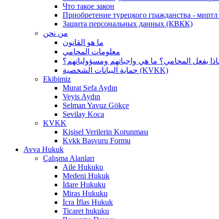
Что такое закон
Приобретение турецкого гражданства - миртл а
Защита персональных данных (КВКК)
من نحن
ما هو القانون
معلومات المحامي
اذا يفعل المحامي؟ ما هي واجباتهم ومسؤولياتهم؟
حماية البيانات الشخصية (KVKK)
Ekibimiz
Murat Sefa Aydın
Veyis Aydın
Selman Yavuz Gökçe
Sevilay Koca
KVKK
Kişisel Verilerin Korunması
Kvkk Başvuru Formu
Avva Hukuk
Çalışma Alanları
Aile Hukuku
Medeni Hukuk
İdare Hukuku
Miras Hukuku
İcra İflas Hukuk
Ticaret hukuku