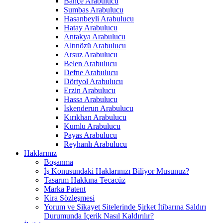
Bahçe Arabulucu
Sumbas Arabulucu
Hasanbeyli Arabulucu
Hatay Arabulucu
Antakya Arabulucu
Altınözü Arabulucu
Arsuz Arabulucu
Belen Arabulucu
Defne Arabulucu
Dörtyol Arabulucu
Erzin Arabulucu
Hassa Arabulucu
İskenderun Arabulucu
Kırıkhan Arabulucu
Kumlu Arabulucu
Payas Arabulucu
Reyhanlı Arabulucu
Haklarınız
Boşanma
İş Konusundaki Haklarınızı Biliyor Musunuz?
Tasarım Hakkına Tecacüz
Marka Patent
Kira Sözleşmesi
Yorum ve Şikayet Sitelerinde Şirket İtibarına Saldırı
Durumunda İçerik Nasıl Kaldırılır?