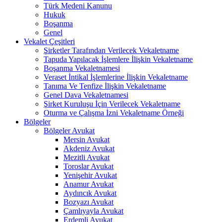
Türk Medeni Kanunu
Hukuk
Boşanma
Genel
Vekalet Çeşitleri
Şirketler Tarafından Verilecek Vekaletname
Tapuda Yapılacak İşlemlere İlişkin Vekaletname
Boşanma Vekaletnamesi
Veraset İntikal İşlemlerine İlişkin Vekaletname
Tanıma Ve Tenfize İlişkin Vekaletname
Genel Dava Vekaletnamesi
Şirket Kuruluşu İçin Verilecek Vekaletname
Oturma ve Çalışma İzni Vekaletname Örneği
Bölgeler
Bölgeler Avukat
Mersin Avukat
Akdeniz Avukat
Mezitli Avukat
Toroslar Avukat
Yenişehir Avukat
Anamur Avukat
Aydıncık Avukat
Bozyazı Avukat
Çamlıyayla Avukat
Erdemli Avukat