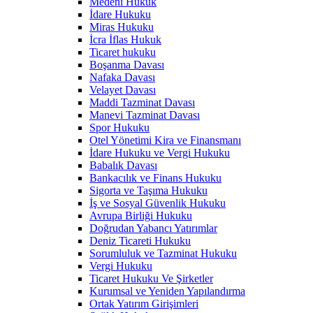
Medeni Hukuk
İdare Hukuku
Miras Hukuku
İcra İflas Hukuk
Ticaret hukuku
Boşanma Davası
Nafaka Davası
Velayet Davası
Maddi Tazminat Davası
Manevi Tazminat Davası
Spor Hukuku
Otel Yönetimi Kira ve Finansmanı
İdare Hukuku ve Vergi Hukuku
Babalık Davası
Bankacılık ve Finans Hukuku
Sigorta ve Taşıma Hukuku
İş ve Sosyal Güvenlik Hukuku
Avrupa Birliği Hukuku
Doğrudan Yabancı Yatırımlar
Deniz Ticareti Hukuku
Sorumluluk ve Tazminat Hukuku
Vergi Hukuku
Ticaret Hukuku Ve Şirketler
Kurumsal ve Yeniden Yapılandırma
Ortak Yatırım Girişimleri