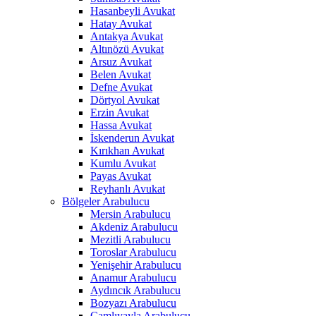
Hasanbeyli Avukat
Hatay Avukat
Antakya Avukat
Altınözü Avukat
Arsuz Avukat
Belen Avukat
Defne Avukat
Dörtyol Avukat
Erzin Avukat
Hassa Avukat
İskenderun Avukat
Kırıkhan Avukat
Kumlu Avukat
Payas Avukat
Reyhanlı Avukat
Bölgeler Arabulucu
Mersin Arabulucu
Akdeniz Arabulucu
Mezitli Arabulucu
Toroslar Arabulucu
Yenişehir Arabulucu
Anamur Arabulucu
Aydıncık Arabulucu
Bozyazı Arabulucu
Çamlıyayla Arabulucu