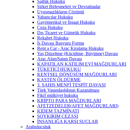
Sağlık Hukuku
Şirket Birleşmeleri ve Devralmalar
Uyuşmazlıkların Çözümü
Yabancılar Hukuku
Gayrimenkul ve İnşaat Hukuku
Ceza Hukuku
Dış Ticaret ve Gümrük Hukuku
Rekabet Hukuku
İş Davası Başvuru Formu
Rent a Car - Araç Kiralama Hukuku
Yaş Düzeltme (Küçültme, Büyütme) Davası
Araç Alım/Satım Davası
KAPATILAN KATILIM EVİ MAĞDURLARI
TÜKETİCİ HUKUKU
KENTSEL DÖNÜŞÜM MAĞDURLARI
KASTEN ÖLDÜRME
3. ŞAHIS MENFİ TESPİT DAVASI
Türk Vatandaşlığının Kazanılması
Fikrî mülkiyet hukuku
KRİPTO PARA MAĞDURLARI
AFETZEDELER(AFET MAĞDURLARI)
KIDEM TAZMİNATI
SOYKIRIM CEZASI
İNSANLIĞA KARŞI SUÇLAR
Arabuluculuk