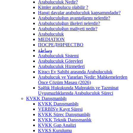
Arabuluculuk Nedir?
Kimler arabulucu olabilir ?
Hangi davalar arabuluculuk kapsamındadır?
Arabuluculuğun avantajlarını nelerdir?
Arabuluculuğun ilkeleri nelerdir?
Arabuluculuğun maliyeti nedir?
Arabuluculuk
MEDIATION
ПОСРЕДНИЧЕСТВО
وساطة
Arabuluculuk Sistemi
Arabuluculuk Görevleri
Arabuluculuk Hizmetleri
Kiracı Ev Sahibi arasında Arabuluculuk
Arabulucuk ve Yararları Nedir: Mahkemelerden
Önce Çözüm Masası (2026)
Sağlık Hukukunda Malpraktis ve Tazminat
Uyuşmazlıklarında Arabuluculuk Süreci
KVKK Danışmanlığı
KVKK Danışmanlığı
VERBİS'e Kayıt Süresi
KVKK Süreç Danışmanlığı
KVKK Teknik Danışmanlık
KVKK Gap Analizi
KVKS Kurulumu