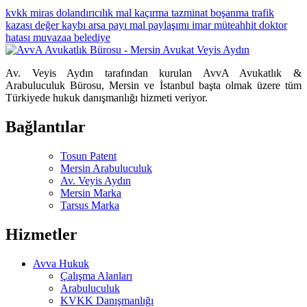
kvkk
miras
dolandırıcılık
mal kaçırma
tazminat
boşanma
trafik
kazası
değer kaybı
arsa payı
mal paylaşımı
imar
müteahhit
doktor
hatası
muvazaa
belediye
Av. Veyis Aydın tarafından kurulan AvvA Avukatlık &
Arabuluculuk Bürosu, Mersin ve İstanbul başta olmak üzere tüm
Türkiyede hukuk danışmanlığı hizmeti veriyor.
Bağlantılar
Tosun Patent
Mersin Arabuluculuk
Av. Veyis Aydın
Mersin Marka
Tarsus Marka
Hizmetler
Avva Hukuk
Çalışma Alanları
Arabuluculuk
KVKK Danışmanlığı