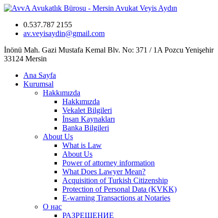
0.537.787 2155
av.veyisaydin@gmail.com
İnönü Mah. Gazi Mustafa Kemal Blv. No: 371 / 1A Pozcu Yenişehir
33124 Mersin
Ana Sayfa
Kurumsal
Hakkımızda
Hakkımızda
Vekalet Bilgileri
İnsan Kaynakları
Banka Bilgileri
About Us
What is Law
About Us
Power of attorney information
What Does Lawyer Mean?
Acquisition of Turkish Citizenship
Protection of Personal Data (KVKK)
E-warning Transactions at Notaries
О нас
РАЗРЕШЕНИЕ