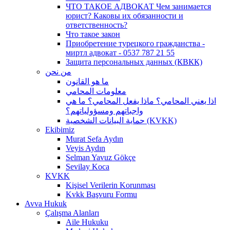
ЧТО ТАКОЕ АДВОКАТ Чем занимается
юрист? Каковы их обязанности и
ответственность?
Что такое закон
Приобретение турецкого гражданства -
миртл адвокат - 0537 787 21 55
Защита персональных данных (КВКК)
من نحن
ما هو القانون
معلومات المحامي
اذا يعني المحامي؟ ماذا يفعل المحامي؟ ما هي
واجباتهم ومسؤولياتهم؟
حماية البيانات الشخصية (KVKK)
Ekibimiz
Murat Sefa Aydın
Veyis Aydın
Selman Yavuz Gökçe
Sevilay Koca
KVKK
Kişisel Verilerin Korunması
Kvkk Başvuru Formu
Avva Hukuk
Çalışma Alanları
Aile Hukuku