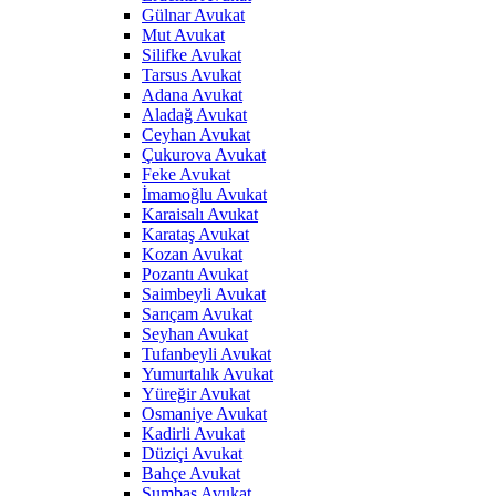
Gülnar Avukat
Mut Avukat
Silifke Avukat
Tarsus Avukat
Adana Avukat
Aladağ Avukat
Ceyhan Avukat
Çukurova Avukat
Feke Avukat
İmamoğlu Avukat
Karaisalı Avukat
Karataş Avukat
Kozan Avukat
Pozantı Avukat
Saimbeyli Avukat
Sarıçam Avukat
Seyhan Avukat
Tufanbeyli Avukat
Yumurtalık Avukat
Yüreğir Avukat
Osmaniye Avukat
Kadirli Avukat
Düziçi Avukat
Bahçe Avukat
Sumbas Avukat