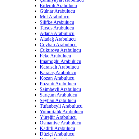
Erdemli Arabulucu
Gülnar Arabulucu
Mut Arabulucu
Silifke Arabulucu
Tarsus Arabulucu
Adana Arabulucu
Aladağ Arabulucu
Ceyhan Arabulucu
Çukurova Arabulucu
Feke Arabulucu
İmamoğlu Arabulucu
Karaisalı Arabulucu
Karataş Arabulucu
Kozan Arabulucu
Pozantı Arabulucu
Saimbeyli Arabulucu
Sarıçam Arabulucu
Seyhan Arabulucu
Tufanbeyli Arabulucu
Yumurtalık Arabulucu
Yüreğir Arabulucu
Osmaniye Arabulucu
Kadirli Arabulucu
Düziçi Arabulucu