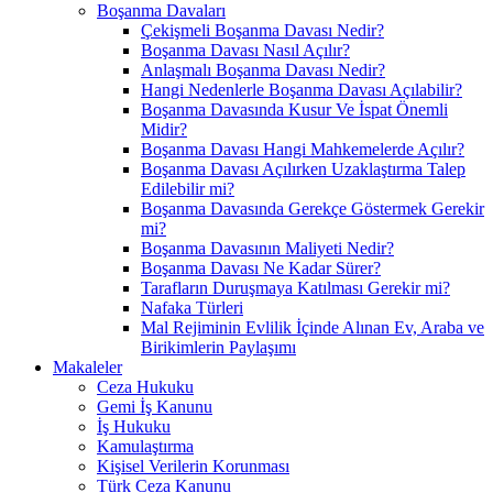
Boşanma Davaları
Çekişmeli Boşanma Davası Nedir?
Boşanma Davası Nasıl Açılır?
Anlaşmalı Boşanma Davası Nedir?
Hangi Nedenlerle Boşanma Davası Açılabilir?
Boşanma Davasında Kusur Ve İspat Önemli
Midir?
Boşanma Davası Hangi Mahkemelerde Açılır?
Boşanma Davası Açılırken Uzaklaştırma Talep
Edilebilir mi?
Boşanma Davasında Gerekçe Göstermek Gerekir
mi?
Boşanma Davasının Maliyeti Nedir?
Boşanma Davası Ne Kadar Sürer?
Tarafların Duruşmaya Katılması Gerekir mi?
Nafaka Türleri
Mal Rejiminin Evlilik İçinde Alınan Ev, Araba ve
Birikimlerin Paylaşımı
Makaleler
Ceza Hukuku
Gemi İş Kanunu
İş Hukuku
Kamulaştırma
Kişisel Verilerin Korunması
Türk Ceza Kanunu