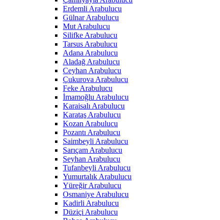
Erdemli Arabulucu
Gülnar Arabulucu
Mut Arabulucu
Silifke Arabulucu
Tarsus Arabulucu
Adana Arabulucu
Aladağ Arabulucu
Ceyhan Arabulucu
Çukurova Arabulucu
Feke Arabulucu
İmamoğlu Arabulucu
Karaisalı Arabulucu
Karataş Arabulucu
Kozan Arabulucu
Pozantı Arabulucu
Saimbeyli Arabulucu
Sarıçam Arabulucu
Seyhan Arabulucu
Tufanbeyli Arabulucu
Yumurtalık Arabulucu
Yüreğir Arabulucu
Osmaniye Arabulucu
Kadirli Arabulucu
Düziçi Arabulucu