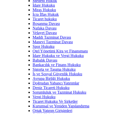
Medeni Hukuk
İdare Hukuku
Miras Hukuku
İcra İflas Hukuk
Ticaret hukuku
Boşanma Davası
Nafaka Davası
Velayet Davası
Maddi Tazminat Davası
Manevi Tazminat Davası
Spor Hukuku
Otel Yönetimi Kira ve Finansmanı
İdare Hukuku ve Vergi Hukuku
Babalık Davası
Bankacılık ve Finans Hukuku
Sigorta ve Taşıma Hukuku
İş ve Sosyal Güvenlik Hukuku
Avrupa Birliği Hukuku
Doğrudan Yabancı Yatırımlar
Deniz Ticareti Hukuku
Sorumluluk ve Tazminat Hukuku
Vergi Hukuku
Ticaret Hukuku Ve Şirketler
Kurumsal ve Yeniden Yapılandırma
Ortak Yatırım Girişimleri