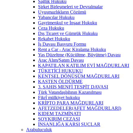
Sağlık Hukuku
Şirket Birleşmeleri ve Devralmalar
Uyuşmazlıkların Çözümü
Yabancılar Hukuku
Gayrimenkul ve İnşaat Hukuku
Ceza Hukuku
Dış Ticaret ve Gümrük Hukuku
Rekabet Hukuku
İş Davası Başvuru Formu
Rent a Car - Araç Kiralama Hukuku
Yaş Düzeltme (Küçültme, Büyütme) Davası
Araç Alım/Satım Davası
KAPATILAN KATILIM EVİ MAĞDURLARI
TÜKETİCİ HUKUKU
KENTSEL DÖNÜŞÜM MAĞDURLARI
KASTEN ÖLDÜRME
3. ŞAHIS MENFİ TESPİT DAVASI
Türk Vatandaşlığının Kazanılması
Fikrî mülkiyet hukuku
KRİPTO PARA MAĞDURLARI
AFETZEDELER(AFET MAĞDURLARI)
KIDEM TAZMİNATI
SOYKIRIM CEZASI
İNSANLIĞA KARŞI SUÇLAR
Arabuluculuk