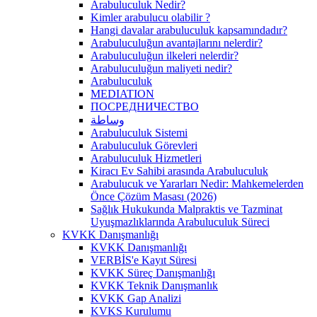
Arabuluculuk Nedir?
Kimler arabulucu olabilir ?
Hangi davalar arabuluculuk kapsamındadır?
Arabuluculuğun avantajlarını nelerdir?
Arabuluculuğun ilkeleri nelerdir?
Arabuluculuğun maliyeti nedir?
Arabuluculuk
MEDIATION
ПОСРЕДНИЧЕСТВО
وساطة
Arabuluculuk Sistemi
Arabuluculuk Görevleri
Arabuluculuk Hizmetleri
Kiracı Ev Sahibi arasında Arabuluculuk
Arabulucuk ve Yararları Nedir: Mahkemelerden
Önce Çözüm Masası (2026)
Sağlık Hukukunda Malpraktis ve Tazminat
Uyuşmazlıklarında Arabuluculuk Süreci
KVKK Danışmanlığı
KVKK Danışmanlığı
VERBİS'e Kayıt Süresi
KVKK Süreç Danışmanlığı
KVKK Teknik Danışmanlık
KVKK Gap Analizi
KVKS Kurulumu