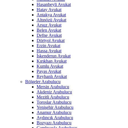
Hasanbeyli Avukat
Hatay Avukat
Antakya Avukat
Altınözü Avukat
Arsuz Avukat
Belen Avukat
Defne Avukat
Dörtyol Avukat
Erzin Avukat
Hassa Avukat
İskenderun Avukat
Kırıkhan Avukat
Kumlu Avukat
Payas Avukat
Reyhanlı Avukat
Bölgeler Arabulucu
Mersin Arabulucu
Akdeniz Arabulucu
Mezitli Arabulucu
Toroslar Arabulucu
Yenişehir Arabulucu
Anamur Arabulucu
Aydıncık Arabulucu
Bozyazı Arabulucu
Çamlıyayla Arabulucu