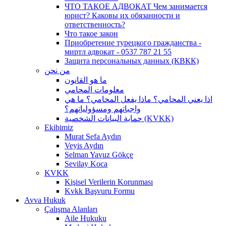
ЧТО ТАКОЕ АДВОКАТ Чем занимается
юрист? Каковы их обязанности и
ответственность?
Что такое закон
Приобретение турецкого гражданства -
миртл адвокат - 0537 787 21 55
Защита персональных данных (КВКК)
من نحن
ما هو القانون
معلومات المحامي
اذا يعني المحامي؟ ماذا يفعل المحامي؟ ما هي
واجباتهم ومسؤولياتهم؟
حماية البيانات الشخصية (KVKK)
Ekibimiz
Murat Sefa Aydın
Veyis Aydın
Selman Yavuz Gökçe
Sevilay Koca
KVKK
Kişisel Verilerin Korunması
Kvkk Başvuru Formu
Avva Hukuk
Çalışma Alanları
Aile Hukuku