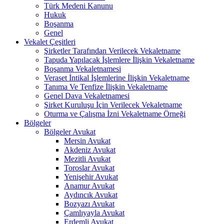
Türk Medeni Kanunu
Hukuk
Boşanma
Genel
Vekalet Çeşitleri
Şirketler Tarafından Verilecek Vekaletname
Tapuda Yapılacak İşlemlere İlişkin Vekaletname
Boşanma Vekaletnamesi
Veraset İntikal İşlemlerine İlişkin Vekaletname
Tanıma Ve Tenfize İlişkin Vekaletname
Genel Dava Vekaletnamesi
Şirket Kuruluşu İçin Verilecek Vekaletname
Oturma ve Çalışma İzni Vekaletname Örneği
Bölgeler
Bölgeler Avukat
Mersin Avukat
Akdeniz Avukat
Mezitli Avukat
Toroslar Avukat
Yenişehir Avukat
Anamur Avukat
Aydıncık Avukat
Bozyazı Avukat
Çamlıyayla Avukat
Erdemli Avukat