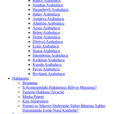
Bahçe Arabulucu
Sumbas Arabulucu
Hasanbeyli Arabulucu
Hatay Arabulucu
Antakya Arabulucu
Altınözü Arabulucu
Arsuz Arabulucu
Belen Arabulucu
Defne Arabulucu
Dörtyol Arabulucu
Erzin Arabulucu
Hassa Arabulucu
İskenderun Arabulucu
Kırıkhan Arabulucu
Kumlu Arabulucu
Payas Arabulucu
Reyhanlı Arabulucu
Haklarınız
Boşanma
İş Konusundaki Haklarınızı Biliyor Musunuz?
Tasarım Hakkına Tecacüz
Marka Patent
Kira Sözleşmesi
Yorum ve Şikayet Sitelerinde Şirket İtibarına Saldırı
Durumunda İçerik Nasıl Kaldırılır?