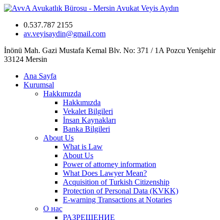
0.537.787 2155
av.veyisaydin@gmail.com
İnönü Mah. Gazi Mustafa Kemal Blv. No: 371 / 1A Pozcu Yenişehir
33124 Mersin
Ana Sayfa
Kurumsal
Hakkımızda
Hakkımızda
Vekalet Bilgileri
İnsan Kaynakları
Banka Bilgileri
About Us
What is Law
About Us
Power of attorney information
What Does Lawyer Mean?
Acquisition of Turkish Citizenship
Protection of Personal Data (KVKK)
E-warning Transactions at Notaries
О нас
РАЗРЕШЕНИЕ