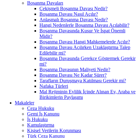
Boşanma Davaları
Çekişmeli Boşanma Davası Nedir?
Boşanma Davası Nasıl Açılır?
Anlaşmalı Boşanma Davası Nedir?
Hangi Nedenlerle Boşanma Davası Açılabilir?
Boşanma Davasında Kusur Ve İspat Önemli
Midir?
Boşanma Davası Hangi Mahkemelerde Açılır?
Boşanma Davası Açılırken Uzaklaştırma Talep
Edilebilir mi?
Boşanma Davasında Gerekçe Göstermek Gerekir
mi?
Boşanma Davasının Maliyeti Nedir?
Boşanma Davası Ne Kadar Sürer?
Tarafların Duruşmaya Katılması Gerekir mi?
Nafaka Türleri
Mal Rejiminin Evlilik İçinde Alınan Ev, Araba ve
Birikimlerin Paylaşımı
Makaleler
Ceza Hukuku
Gemi İş Kanunu
İş Hukuku
Kamulaştırma
Kişisel Verilerin Korunması
Türk Ceza Kanunu