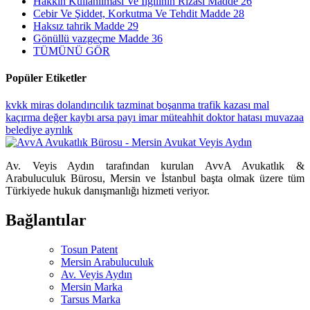
Hakkın Kullanılması Ve İlgilinin Rızası Madde 26
Cebir Ve Şiddet, Korkutma Ve Tehdit Madde 28
Haksız tahrik Madde 29
Gönüllü vazgeçme Madde 36
TÜMÜNÜ GÖR
Popüler Etiketler
kvkk
miras
dolandırıcılık
tazminat
boşanma
trafik kazası
mal
kaçırma
değer kaybı
arsa payı
imar
müteahhit
doktor hatası
muvazaa
belediye
ayrılık
Av. Veyis Aydın tarafından kurulan AvvA Avukatlık &
Arabuluculuk Bürosu, Mersin ve İstanbul başta olmak üzere tüm
Türkiyede hukuk danışmanlığı hizmeti veriyor.
Bağlantılar
Tosun Patent
Mersin Arabuluculuk
Av. Veyis Aydın
Mersin Marka
Tarsus Marka