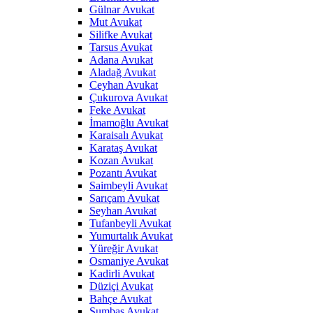
Gülnar Avukat
Mut Avukat
Silifke Avukat
Tarsus Avukat
Adana Avukat
Aladağ Avukat
Ceyhan Avukat
Çukurova Avukat
Feke Avukat
İmamoğlu Avukat
Karaisalı Avukat
Karataş Avukat
Kozan Avukat
Pozantı Avukat
Saimbeyli Avukat
Sarıçam Avukat
Seyhan Avukat
Tufanbeyli Avukat
Yumurtalık Avukat
Yüreğir Avukat
Osmaniye Avukat
Kadirli Avukat
Düziçi Avukat
Bahçe Avukat
Sumbas Avukat