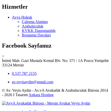
Hizmetler
Avva Hukuk
Çalışma Alanları
Arabuluculuk
KVKK Danışmanlığı
Boşanma Davaları
Facebook Sayfamız
<
İnönü Mah. Gazi Mustafa Kemal Blv. No: 371 / 1A Pozcu Yenişehir
33124 Mersin
0.537.787 2155
av.veyisaydin@gmail.com
© Av. Veyis Aydın - Av.vA Avukatlık & Arabuluculuk Bürosu 2014
- 2026 I Tasarım
Ankara Hosting