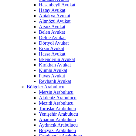
Hasanbeyli Avukat
Hatay Avukat
Antakya Avukat
Altınözü Avukat
Arsuz Avukat
Belen Avukat
Defne Avukat
Dörtyol Avukat
Erzin Avukat
Hassa Avukat
İskenderun Avukat
Kırıkhan Avukat
Kumlu Avukat
Payas Avukat
Reyhanlı Avukat
Bölgeler Arabulucu
Mersin Arabulucu
Akdeniz Arabulucu
Mezitli Arabulucu
Toroslar Arabulucu
Yenişehir Arabulucu
Anamur Arabulucu
Aydıncık Arabulucu
Bozyazı Arabulucu
Çamlıyayla Arabulucu