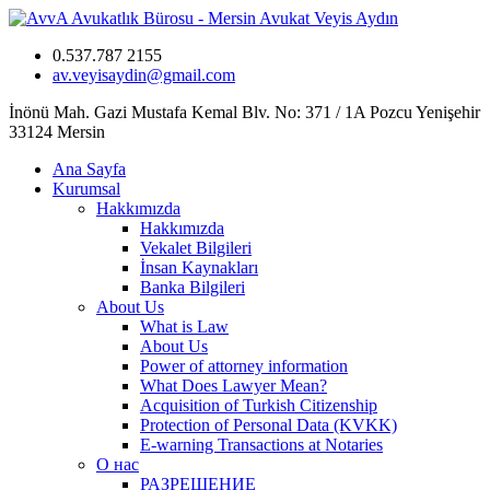
0.537.787 2155
av.veyisaydin@gmail.com
İnönü Mah. Gazi Mustafa Kemal Blv. No: 371 / 1A Pozcu Yenişehir
33124 Mersin
Ana Sayfa
Kurumsal
Hakkımızda
Hakkımızda
Vekalet Bilgileri
İnsan Kaynakları
Banka Bilgileri
About Us
What is Law
About Us
Power of attorney information
What Does Lawyer Mean?
Acquisition of Turkish Citizenship
Protection of Personal Data (KVKK)
E-warning Transactions at Notaries
О нас
РАЗРЕШЕНИЕ