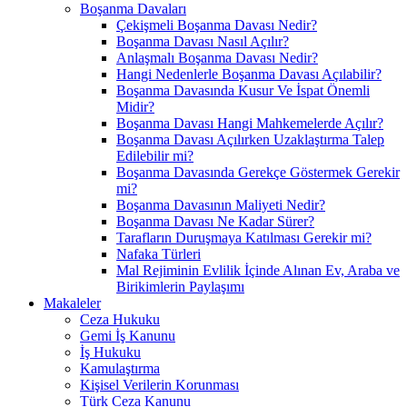
Boşanma Davaları
Çekişmeli Boşanma Davası Nedir?
Boşanma Davası Nasıl Açılır?
Anlaşmalı Boşanma Davası Nedir?
Hangi Nedenlerle Boşanma Davası Açılabilir?
Boşanma Davasında Kusur Ve İspat Önemli
Midir?
Boşanma Davası Hangi Mahkemelerde Açılır?
Boşanma Davası Açılırken Uzaklaştırma Talep
Edilebilir mi?
Boşanma Davasında Gerekçe Göstermek Gerekir
mi?
Boşanma Davasının Maliyeti Nedir?
Boşanma Davası Ne Kadar Sürer?
Tarafların Duruşmaya Katılması Gerekir mi?
Nafaka Türleri
Mal Rejiminin Evlilik İçinde Alınan Ev, Araba ve
Birikimlerin Paylaşımı
Makaleler
Ceza Hukuku
Gemi İş Kanunu
İş Hukuku
Kamulaştırma
Kişisel Verilerin Korunması
Türk Ceza Kanunu