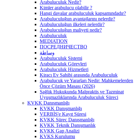
Arabuluculuk Nedir?
Kimler arabulucu olabilir ?
Hangi davalar arabuluculuk kapsamındadır?
Arabuluculuğun avantajlarını nelerdir?
Arabuluculuğun ilkeleri nelerdir?
Arabuluculuğun maliyeti nedir?
Arabuluculuk
MEDIATION
ПОСРЕДНИЧЕСТВО
وساطة
Arabuluculuk Sistemi
Arabuluculuk Görevleri
Arabuluculuk Hizmetleri
Kiracı Ev Sahibi arasında Arabuluculuk
Arabulucuk ve Yararları Nedir: Mahkemelerden
Önce Çözüm Masası (2026)
Sağlık Hukukunda Malpraktis ve Tazminat
Uyuşmazlıklarında Arabuluculuk Süreci
KVKK Danışmanlığı
KVKK Danışmanlığı
VERBİS'e Kayıt Süresi
KVKK Süreç Danışmanlığı
KVKK Teknik Danışmanlık
KVKK Gap Analizi
KVKS Kurulumu