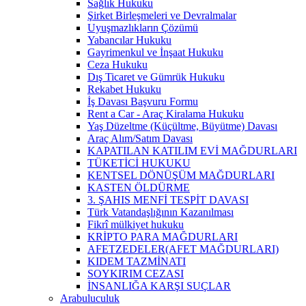
Sağlık Hukuku
Şirket Birleşmeleri ve Devralmalar
Uyuşmazlıkların Çözümü
Yabancılar Hukuku
Gayrimenkul ve İnşaat Hukuku
Ceza Hukuku
Dış Ticaret ve Gümrük Hukuku
Rekabet Hukuku
İş Davası Başvuru Formu
Rent a Car - Araç Kiralama Hukuku
Yaş Düzeltme (Küçültme, Büyütme) Davası
Araç Alım/Satım Davası
KAPATILAN KATILIM EVİ MAĞDURLARI
TÜKETİCİ HUKUKU
KENTSEL DÖNÜŞÜM MAĞDURLARI
KASTEN ÖLDÜRME
3. ŞAHIS MENFİ TESPİT DAVASI
Türk Vatandaşlığının Kazanılması
Fikrî mülkiyet hukuku
KRİPTO PARA MAĞDURLARI
AFETZEDELER(AFET MAĞDURLARI)
KIDEM TAZMİNATI
SOYKIRIM CEZASI
İNSANLIĞA KARŞI SUÇLAR
Arabuluculuk