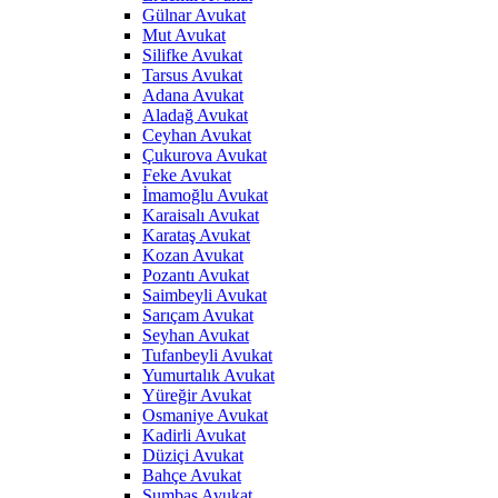
Gülnar Avukat
Mut Avukat
Silifke Avukat
Tarsus Avukat
Adana Avukat
Aladağ Avukat
Ceyhan Avukat
Çukurova Avukat
Feke Avukat
İmamoğlu Avukat
Karaisalı Avukat
Karataş Avukat
Kozan Avukat
Pozantı Avukat
Saimbeyli Avukat
Sarıçam Avukat
Seyhan Avukat
Tufanbeyli Avukat
Yumurtalık Avukat
Yüreğir Avukat
Osmaniye Avukat
Kadirli Avukat
Düziçi Avukat
Bahçe Avukat
Sumbas Avukat