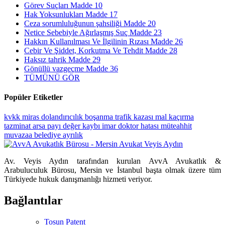
Görev Suçları Madde 10
Hak Yoksunlukları Madde 17
Ceza sorumluluğunun şahsiliği Madde 20
Netice Sebebiyle Ağırlaşmış Suç Madde 23
Hakkın Kullanılması Ve İlgilinin Rızası Madde 26
Cebir Ve Şiddet, Korkutma Ve Tehdit Madde 28
Haksız tahrik Madde 29
Gönüllü vazgeçme Madde 36
TÜMÜNÜ GÖR
Popüler Etiketler
kvkk
miras
dolandırıcılık
boşanma
trafik kazası
mal kaçırma
tazminat
arsa payı
değer kaybı
imar
doktor hatası
müteahhit
muvazaa
belediye
ayrılık
Av. Veyis Aydın tarafından kurulan AvvA Avukatlık &
Arabuluculuk Bürosu, Mersin ve İstanbul başta olmak üzere tüm
Türkiyede hukuk danışmanlığı hizmeti veriyor.
Bağlantılar
Tosun Patent