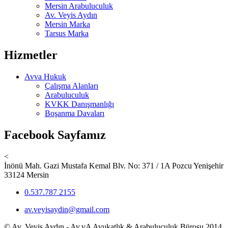
Mersin Arabuluculuk
Av. Veyis Aydın
Mersin Marka
Tarsus Marka
Hizmetler
Avva Hukuk
Çalışma Alanları
Arabuluculuk
KVKK Danışmanlığı
Boşanma Davaları
Facebook Sayfamız
<
İnönü Mah. Gazi Mustafa Kemal Blv. No: 371 / 1A Pozcu Yenişehir
33124 Mersin
0.537.787 2155
av.veyisaydin@gmail.com
© Av. Veyis Aydın - Av.vA Avukatlık & Arabuluculuk Bürosu 2014