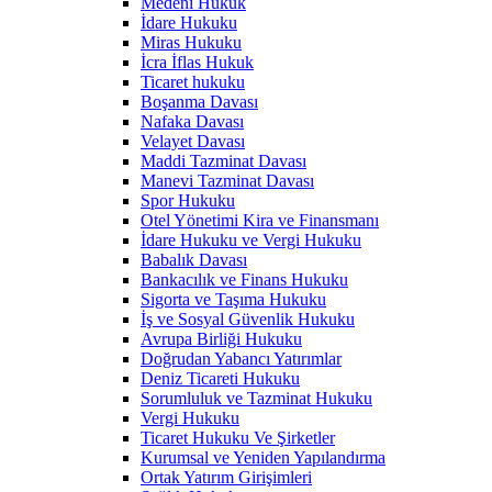
Medeni Hukuk
İdare Hukuku
Miras Hukuku
İcra İflas Hukuk
Ticaret hukuku
Boşanma Davası
Nafaka Davası
Velayet Davası
Maddi Tazminat Davası
Manevi Tazminat Davası
Spor Hukuku
Otel Yönetimi Kira ve Finansmanı
İdare Hukuku ve Vergi Hukuku
Babalık Davası
Bankacılık ve Finans Hukuku
Sigorta ve Taşıma Hukuku
İş ve Sosyal Güvenlik Hukuku
Avrupa Birliği Hukuku
Doğrudan Yabancı Yatırımlar
Deniz Ticareti Hukuku
Sorumluluk ve Tazminat Hukuku
Vergi Hukuku
Ticaret Hukuku Ve Şirketler
Kurumsal ve Yeniden Yapılandırma
Ortak Yatırım Girişimleri