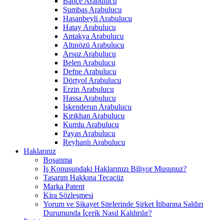
Bahçe Arabulucu
Sumbas Arabulucu
Hasanbeyli Arabulucu
Hatay Arabulucu
Antakya Arabulucu
Altınözü Arabulucu
Arsuz Arabulucu
Belen Arabulucu
Defne Arabulucu
Dörtyol Arabulucu
Erzin Arabulucu
Hassa Arabulucu
İskenderun Arabulucu
Kırıkhan Arabulucu
Kumlu Arabulucu
Payas Arabulucu
Reyhanlı Arabulucu
Haklarınız
Boşanma
İş Konusundaki Haklarınızı Biliyor Musunuz?
Tasarım Hakkına Tecacüz
Marka Patent
Kira Sözleşmesi
Yorum ve Şikayet Sitelerinde Şirket İtibarına Saldırı
Durumunda İçerik Nasıl Kaldırılır?