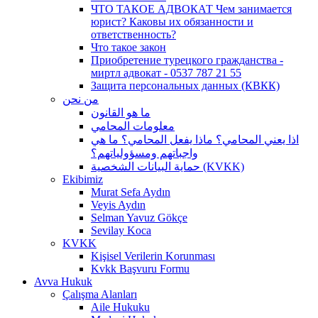
ЧТО ТАКОЕ АДВОКАТ Чем занимается
юрист? Каковы их обязанности и
ответственность?
Что такое закон
Приобретение турецкого гражданства -
миртл адвокат - 0537 787 21 55
Защита персональных данных (КВКК)
من نحن
ما هو القانون
معلومات المحامي
اذا يعني المحامي؟ ماذا يفعل المحامي؟ ما هي
واجباتهم ومسؤولياتهم؟
حماية البيانات الشخصية (KVKK)
Ekibimiz
Murat Sefa Aydın
Veyis Aydın
Selman Yavuz Gökçe
Sevilay Koca
KVKK
Kişisel Verilerin Korunması
Kvkk Başvuru Formu
Avva Hukuk
Çalışma Alanları
Aile Hukuku