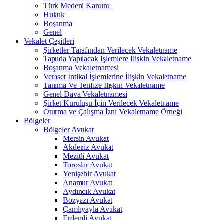
Türk Medeni Kanunu
Hukuk
Boşanma
Genel
Vekalet Çeşitleri
Şirketler Tarafından Verilecek Vekaletname
Tapuda Yapılacak İşlemlere İlişkin Vekaletname
Boşanma Vekaletnamesi
Veraset İntikal İşlemlerine İlişkin Vekaletname
Tanıma Ve Tenfize İlişkin Vekaletname
Genel Dava Vekaletnamesi
Şirket Kuruluşu İçin Verilecek Vekaletname
Oturma ve Çalışma İzni Vekaletname Örneği
Bölgeler
Bölgeler Avukat
Mersin Avukat
Akdeniz Avukat
Mezitli Avukat
Toroslar Avukat
Yenişehir Avukat
Anamur Avukat
Aydıncık Avukat
Bozyazı Avukat
Çamlıyayla Avukat
Erdemli Avukat