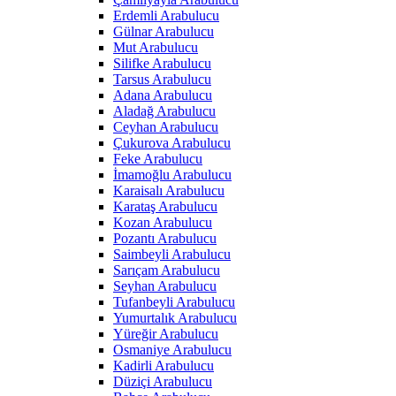
Erdemli Arabulucu
Gülnar Arabulucu
Mut Arabulucu
Silifke Arabulucu
Tarsus Arabulucu
Adana Arabulucu
Aladağ Arabulucu
Ceyhan Arabulucu
Çukurova Arabulucu
Feke Arabulucu
İmamoğlu Arabulucu
Karaisalı Arabulucu
Karataş Arabulucu
Kozan Arabulucu
Pozantı Arabulucu
Saimbeyli Arabulucu
Sarıçam Arabulucu
Seyhan Arabulucu
Tufanbeyli Arabulucu
Yumurtalık Arabulucu
Yüreğir Arabulucu
Osmaniye Arabulucu
Kadirli Arabulucu
Düziçi Arabulucu