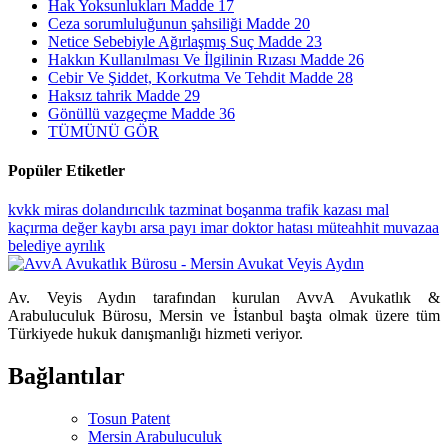
Hak Yoksunlukları Madde 17
Ceza sorumluluğunun şahsiliği Madde 20
Netice Sebebiyle Ağırlaşmış Suç Madde 23
Hakkın Kullanılması Ve İlgilinin Rızası Madde 26
Cebir Ve Şiddet, Korkutma Ve Tehdit Madde 28
Haksız tahrik Madde 29
Gönüllü vazgeçme Madde 36
TÜMÜNÜ GÖR
Popüler Etiketler
kvkk
miras
dolandırıcılık
tazminat
boşanma
trafik kazası
mal
kaçırma
değer kaybı
arsa payı
imar
doktor hatası
müteahhit
muvazaa
belediye
ayrılık
Av. Veyis Aydın tarafından kurulan AvvA Avukatlık &
Arabuluculuk Bürosu, Mersin ve İstanbul başta olmak üzere tüm
Türkiyede hukuk danışmanlığı hizmeti veriyor.
Bağlantılar
Tosun Patent
Mersin Arabuluculuk