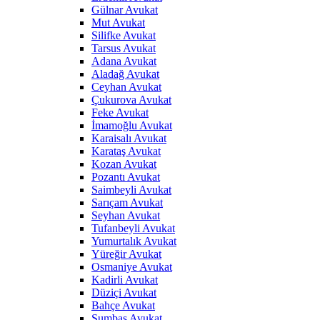
Gülnar Avukat
Mut Avukat
Silifke Avukat
Tarsus Avukat
Adana Avukat
Aladağ Avukat
Ceyhan Avukat
Çukurova Avukat
Feke Avukat
İmamoğlu Avukat
Karaisalı Avukat
Karataş Avukat
Kozan Avukat
Pozantı Avukat
Saimbeyli Avukat
Sarıçam Avukat
Seyhan Avukat
Tufanbeyli Avukat
Yumurtalık Avukat
Yüreğir Avukat
Osmaniye Avukat
Kadirli Avukat
Düziçi Avukat
Bahçe Avukat
Sumbas Avukat