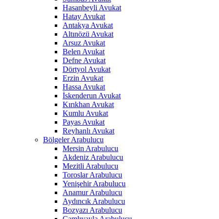
Hasanbeyli Avukat
Hatay Avukat
Antakya Avukat
Altınözü Avukat
Arsuz Avukat
Belen Avukat
Defne Avukat
Dörtyol Avukat
Erzin Avukat
Hassa Avukat
İskenderun Avukat
Kırıkhan Avukat
Kumlu Avukat
Payas Avukat
Reyhanlı Avukat
Bölgeler Arabulucu
Mersin Arabulucu
Akdeniz Arabulucu
Mezitli Arabulucu
Toroslar Arabulucu
Yenişehir Arabulucu
Anamur Arabulucu
Aydıncık Arabulucu
Bozyazı Arabulucu
Çamlıyayla Arabulucu