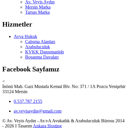
Av. Veyis Aydın
Mersin Marka
Tarsus Marka
Hizmetler
Avva Hukuk
Çalışma Alanları
Arabuluculuk
KVKK Danışmanlığı
Boşanma Davaları
Facebook Sayfamız
<
İnönü Mah. Gazi Mustafa Kemal Blv. No: 371 / 1A Pozcu Yenişehir
33124 Mersin
0.537.787 2155
av.veyisaydin@gmail.com
© Av. Veyis Aydın - Av.vA Avukatlık & Arabuluculuk Bürosu 2014
- 2026 I Tasarım
Ankara Hosting