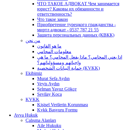
ЧТО ТАКОЕ АДВОКАТ Чем занимается
юрист? Каковы их обязанности и
ответственность?
Что такое закон
Приобретение турецкого гражданства -
миртл адвокат - 0537 787 21 55
Защита персональных данных (КВКК)
من نحن
ما هو القانون
معلومات المحامي
اذا يعني المحامي؟ ماذا يفعل المحامي؟ ما هي
واجباتهم ومسؤولياتهم؟
حماية البيانات الشخصية (KVKK)
Ekibimiz
Murat Sefa Aydın
Veyis Aydın
Selman Yavuz Gökçe
Sevilay Koca
KVKK
Kişisel Verilerin Korunması
Kvkk Başvuru Formu
Avva Hukuk
Çalışma Alanları
Aile Hukuku