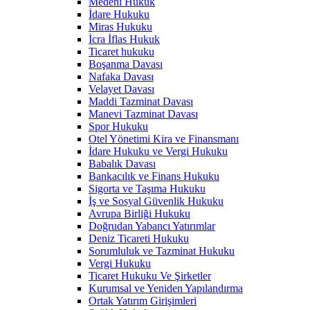
Medeni Hukuk
İdare Hukuku
Miras Hukuku
İcra İflas Hukuk
Ticaret hukuku
Boşanma Davası
Nafaka Davası
Velayet Davası
Maddi Tazminat Davası
Manevi Tazminat Davası
Spor Hukuku
Otel Yönetimi Kira ve Finansmanı
İdare Hukuku ve Vergi Hukuku
Babalık Davası
Bankacılık ve Finans Hukuku
Sigorta ve Taşıma Hukuku
İş ve Sosyal Güvenlik Hukuku
Avrupa Birliği Hukuku
Doğrudan Yabancı Yatırımlar
Deniz Ticareti Hukuku
Sorumluluk ve Tazminat Hukuku
Vergi Hukuku
Ticaret Hukuku Ve Şirketler
Kurumsal ve Yeniden Yapılandırma
Ortak Yatırım Girişimleri