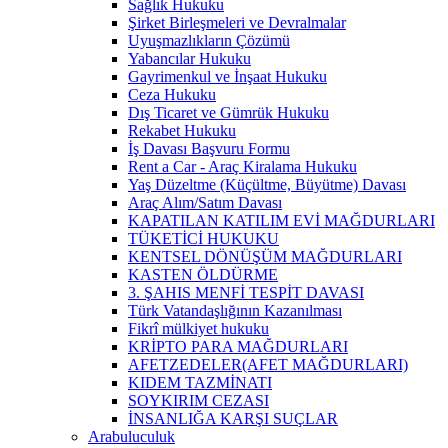
Sağlık Hukuku
Şirket Birleşmeleri ve Devralmalar
Uyuşmazlıkların Çözümü
Yabancılar Hukuku
Gayrimenkul ve İnşaat Hukuku
Ceza Hukuku
Dış Ticaret ve Gümrük Hukuku
Rekabet Hukuku
İş Davası Başvuru Formu
Rent a Car - Araç Kiralama Hukuku
Yaş Düzeltme (Küçültme, Büyütme) Davası
Araç Alım/Satım Davası
KAPATILAN KATILIM EVİ MAĞDURLARI
TÜKETİCİ HUKUKU
KENTSEL DÖNÜŞÜM MAĞDURLARI
KASTEN ÖLDÜRME
3. ŞAHIS MENFİ TESPİT DAVASI
Türk Vatandaşlığının Kazanılması
Fikrî mülkiyet hukuku
KRİPTO PARA MAĞDURLARI
AFETZEDELER(AFET MAĞDURLARI)
KIDEM TAZMİNATI
SOYKIRIM CEZASI
İNSANLIĞA KARŞI SUÇLAR
Arabuluculuk