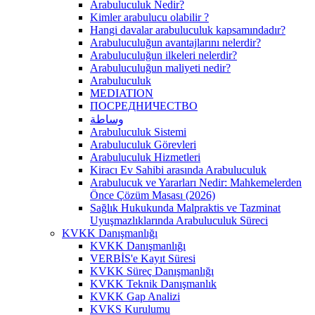
Arabuluculuk Nedir?
Kimler arabulucu olabilir ?
Hangi davalar arabuluculuk kapsamındadır?
Arabuluculuğun avantajlarını nelerdir?
Arabuluculuğun ilkeleri nelerdir?
Arabuluculuğun maliyeti nedir?
Arabuluculuk
MEDIATION
ПОСРЕДНИЧЕСТВО
وساطة
Arabuluculuk Sistemi
Arabuluculuk Görevleri
Arabuluculuk Hizmetleri
Kiracı Ev Sahibi arasında Arabuluculuk
Arabulucuk ve Yararları Nedir: Mahkemelerden
Önce Çözüm Masası (2026)
Sağlık Hukukunda Malpraktis ve Tazminat
Uyuşmazlıklarında Arabuluculuk Süreci
KVKK Danışmanlığı
KVKK Danışmanlığı
VERBİS'e Kayıt Süresi
KVKK Süreç Danışmanlığı
KVKK Teknik Danışmanlık
KVKK Gap Analizi
KVKS Kurulumu