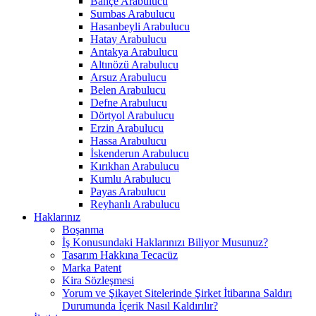
Bahçe Arabulucu
Sumbas Arabulucu
Hasanbeyli Arabulucu
Hatay Arabulucu
Antakya Arabulucu
Altınözü Arabulucu
Arsuz Arabulucu
Belen Arabulucu
Defne Arabulucu
Dörtyol Arabulucu
Erzin Arabulucu
Hassa Arabulucu
İskenderun Arabulucu
Kırıkhan Arabulucu
Kumlu Arabulucu
Payas Arabulucu
Reyhanlı Arabulucu
Haklarınız
Boşanma
İş Konusundaki Haklarınızı Biliyor Musunuz?
Tasarım Hakkına Tecacüz
Marka Patent
Kira Sözleşmesi
Yorum ve Şikayet Sitelerinde Şirket İtibarına Saldırı
Durumunda İçerik Nasıl Kaldırılır?