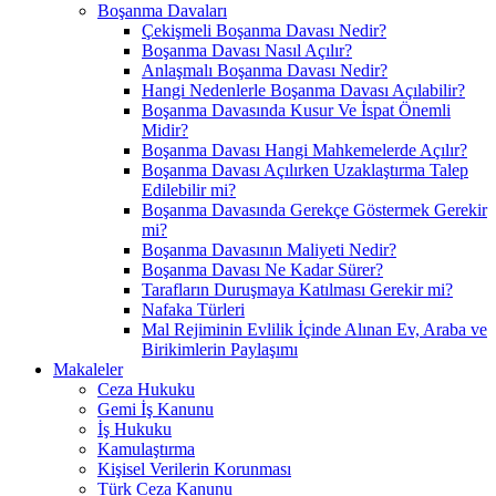
Boşanma Davaları
Çekişmeli Boşanma Davası Nedir?
Boşanma Davası Nasıl Açılır?
Anlaşmalı Boşanma Davası Nedir?
Hangi Nedenlerle Boşanma Davası Açılabilir?
Boşanma Davasında Kusur Ve İspat Önemli
Midir?
Boşanma Davası Hangi Mahkemelerde Açılır?
Boşanma Davası Açılırken Uzaklaştırma Talep
Edilebilir mi?
Boşanma Davasında Gerekçe Göstermek Gerekir
mi?
Boşanma Davasının Maliyeti Nedir?
Boşanma Davası Ne Kadar Sürer?
Tarafların Duruşmaya Katılması Gerekir mi?
Nafaka Türleri
Mal Rejiminin Evlilik İçinde Alınan Ev, Araba ve
Birikimlerin Paylaşımı
Makaleler
Ceza Hukuku
Gemi İş Kanunu
İş Hukuku
Kamulaştırma
Kişisel Verilerin Korunması
Türk Ceza Kanunu