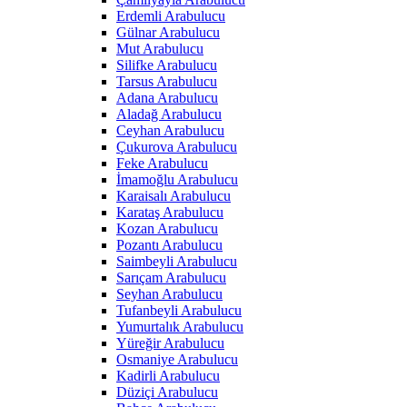
Erdemli Arabulucu
Gülnar Arabulucu
Mut Arabulucu
Silifke Arabulucu
Tarsus Arabulucu
Adana Arabulucu
Aladağ Arabulucu
Ceyhan Arabulucu
Çukurova Arabulucu
Feke Arabulucu
İmamoğlu Arabulucu
Karaisalı Arabulucu
Karataş Arabulucu
Kozan Arabulucu
Pozantı Arabulucu
Saimbeyli Arabulucu
Sarıçam Arabulucu
Seyhan Arabulucu
Tufanbeyli Arabulucu
Yumurtalık Arabulucu
Yüreğir Arabulucu
Osmaniye Arabulucu
Kadirli Arabulucu
Düziçi Arabulucu