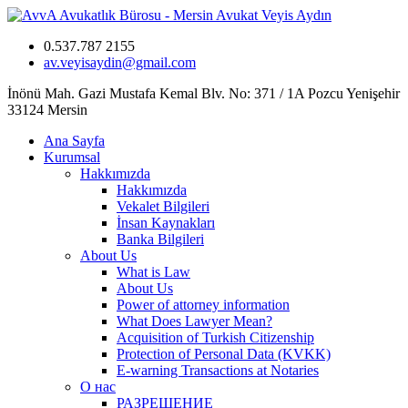
0.537.787 2155
av.veyisaydin@gmail.com
İnönü Mah. Gazi Mustafa Kemal Blv. No: 371 / 1A Pozcu Yenişehir
33124 Mersin
Ana Sayfa
Kurumsal
Hakkımızda
Hakkımızda
Vekalet Bilgileri
İnsan Kaynakları
Banka Bilgileri
About Us
What is Law
About Us
Power of attorney information
What Does Lawyer Mean?
Acquisition of Turkish Citizenship
Protection of Personal Data (KVKK)
E-warning Transactions at Notaries
О нас
РАЗРЕШЕНИЕ