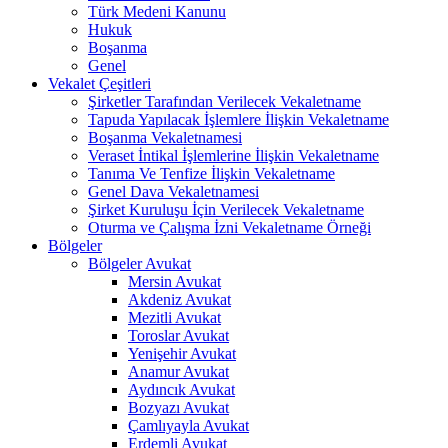
Türk Medeni Kanunu
Hukuk
Boşanma
Genel
Vekalet Çeşitleri
Şirketler Tarafından Verilecek Vekaletname
Tapuda Yapılacak İşlemlere İlişkin Vekaletname
Boşanma Vekaletnamesi
Veraset İntikal İşlemlerine İlişkin Vekaletname
Tanıma Ve Tenfize İlişkin Vekaletname
Genel Dava Vekaletnamesi
Şirket Kuruluşu İçin Verilecek Vekaletname
Oturma ve Çalışma İzni Vekaletname Örneği
Bölgeler
Bölgeler Avukat
Mersin Avukat
Akdeniz Avukat
Mezitli Avukat
Toroslar Avukat
Yenişehir Avukat
Anamur Avukat
Aydıncık Avukat
Bozyazı Avukat
Çamlıyayla Avukat
Erdemli Avukat