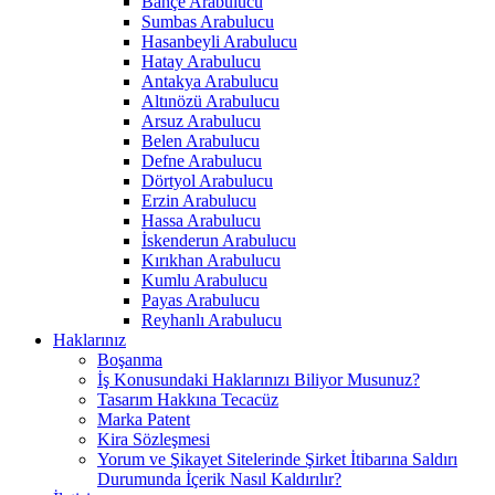
Bahçe Arabulucu
Sumbas Arabulucu
Hasanbeyli Arabulucu
Hatay Arabulucu
Antakya Arabulucu
Altınözü Arabulucu
Arsuz Arabulucu
Belen Arabulucu
Defne Arabulucu
Dörtyol Arabulucu
Erzin Arabulucu
Hassa Arabulucu
İskenderun Arabulucu
Kırıkhan Arabulucu
Kumlu Arabulucu
Payas Arabulucu
Reyhanlı Arabulucu
Haklarınız
Boşanma
İş Konusundaki Haklarınızı Biliyor Musunuz?
Tasarım Hakkına Tecacüz
Marka Patent
Kira Sözleşmesi
Yorum ve Şikayet Sitelerinde Şirket İtibarına Saldırı
Durumunda İçerik Nasıl Kaldırılır?