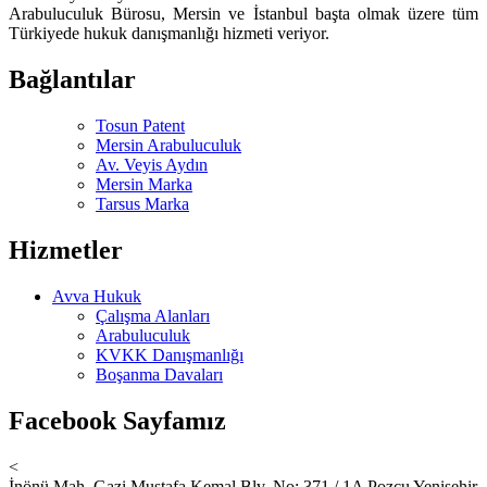
Arabuluculuk Bürosu, Mersin ve İstanbul başta olmak üzere tüm
Türkiyede hukuk danışmanlığı hizmeti veriyor.
Bağlantılar
Tosun Patent
Mersin Arabuluculuk
Av. Veyis Aydın
Mersin Marka
Tarsus Marka
Hizmetler
Avva Hukuk
Çalışma Alanları
Arabuluculuk
KVKK Danışmanlığı
Boşanma Davaları
Facebook Sayfamız
<
İnönü Mah. Gazi Mustafa Kemal Blv. No: 371 / 1A Pozcu Yenişehir