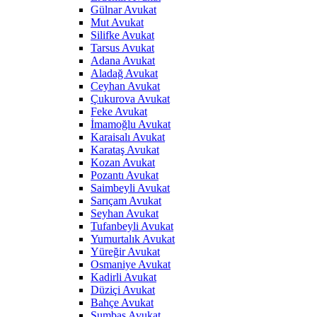
Gülnar Avukat
Mut Avukat
Silifke Avukat
Tarsus Avukat
Adana Avukat
Aladağ Avukat
Ceyhan Avukat
Çukurova Avukat
Feke Avukat
İmamoğlu Avukat
Karaisalı Avukat
Karataş Avukat
Kozan Avukat
Pozantı Avukat
Saimbeyli Avukat
Sarıçam Avukat
Seyhan Avukat
Tufanbeyli Avukat
Yumurtalık Avukat
Yüreğir Avukat
Osmaniye Avukat
Kadirli Avukat
Düziçi Avukat
Bahçe Avukat
Sumbas Avukat