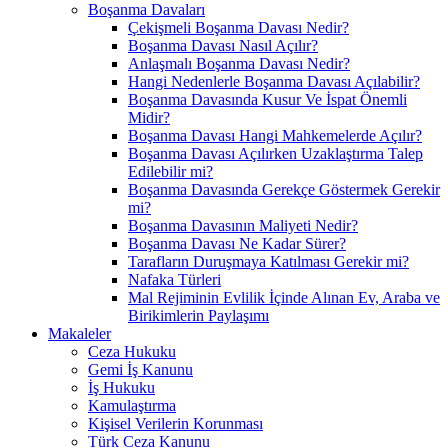
Boşanma Davaları
Çekişmeli Boşanma Davası Nedir?
Boşanma Davası Nasıl Açılır?
Anlaşmalı Boşanma Davası Nedir?
Hangi Nedenlerle Boşanma Davası Açılabilir?
Boşanma Davasında Kusur Ve İspat Önemli
Midir?
Boşanma Davası Hangi Mahkemelerde Açılır?
Boşanma Davası Açılırken Uzaklaştırma Talep
Edilebilir mi?
Boşanma Davasında Gerekçe Göstermek Gerekir
mi?
Boşanma Davasının Maliyeti Nedir?
Boşanma Davası Ne Kadar Sürer?
Tarafların Duruşmaya Katılması Gerekir mi?
Nafaka Türleri
Mal Rejiminin Evlilik İçinde Alınan Ev, Araba ve
Birikimlerin Paylaşımı
Makaleler
Ceza Hukuku
Gemi İş Kanunu
İş Hukuku
Kamulaştırma
Kişisel Verilerin Korunması
Türk Ceza Kanunu