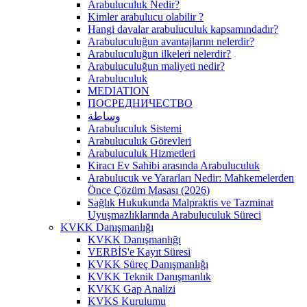
Arabuluculuk Nedir?
Kimler arabulucu olabilir ?
Hangi davalar arabuluculuk kapsamındadır?
Arabuluculuğun avantajlarını nelerdir?
Arabuluculuğun ilkeleri nelerdir?
Arabuluculuğun maliyeti nedir?
Arabuluculuk
MEDIATION
ПОСРЕДНИЧЕСТВО
وساطة
Arabuluculuk Sistemi
Arabuluculuk Görevleri
Arabuluculuk Hizmetleri
Kiracı Ev Sahibi arasında Arabuluculuk
Arabulucuk ve Yararları Nedir: Mahkemelerden
Önce Çözüm Masası (2026)
Sağlık Hukukunda Malpraktis ve Tazminat
Uyuşmazlıklarında Arabuluculuk Süreci
KVKK Danışmanlığı
KVKK Danışmanlığı
VERBİS'e Kayıt Süresi
KVKK Süreç Danışmanlığı
KVKK Teknik Danışmanlık
KVKK Gap Analizi
KVKS Kurulumu