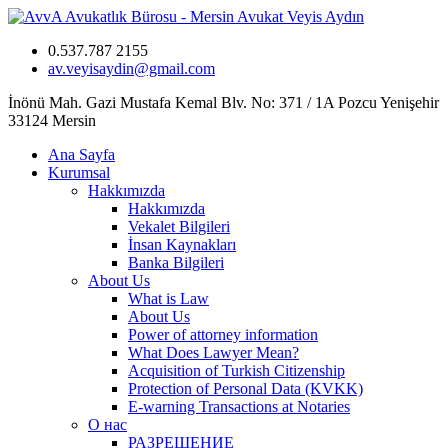
0.537.787 2155
av.veyisaydin@gmail.com
İnönü Mah. Gazi Mustafa Kemal Blv. No: 371 / 1A Pozcu Yenişehir
33124 Mersin
Ana Sayfa
Kurumsal
Hakkımızda
Hakkımızda
Vekalet Bilgileri
İnsan Kaynakları
Banka Bilgileri
About Us
What is Law
About Us
Power of attorney information
What Does Lawyer Mean?
Acquisition of Turkish Citizenship
Protection of Personal Data (KVKK)
E-warning Transactions at Notaries
О нас
РАЗРЕШЕНИЕ