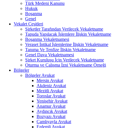
Türk Medeni Kanunu
Hukuk
Boşanma
Genel
Vekalet Çeşitleri
Şirketler Tarafından Verilecek Vekaletname
Tapuda Yapılacak İşlemlere İlişkin Vekaletname
Boşanma Vekaletnamesi
Veraset İntikal İşlemlerine İlişkin Vekaletname
Tanıma Ve Tenfize İlişkin Vekaletname
Genel Dava Vekaletnamesi
Şirket Kuruluşu İçin Verilecek Vekaletname
Oturma ve Çalışma İzni Vekaletname Örneği
Bölgeler
Bölgeler Avukat
Mersin Avukat
Akdeniz Avukat
Mezitli Avukat
Toroslar Avukat
Yenişehir Avukat
Anamur Avukat
Aydıncık Avukat
Bozyazı Avukat
Çamlıyayla Avukat
Erdemli Avukat