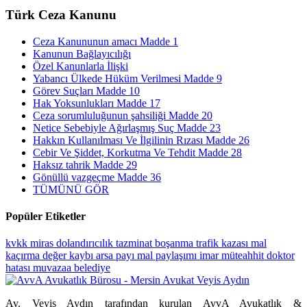
Türk Ceza Kanunu
Ceza Kanununun amacı Madde 1
Kanunun Bağlayıcılığı
Özel Kanunlarla İlişki
Yabancı Ülkede Hüküm Verilmesi Madde 9
Görev Suçları Madde 10
Hak Yoksunlukları Madde 17
Ceza sorumluluğunun şahsiliği Madde 20
Netice Sebebiyle Ağırlaşmış Suç Madde 23
Hakkın Kullanılması Ve İlgilinin Rızası Madde 26
Cebir Ve Şiddet, Korkutma Ve Tehdit Madde 28
Haksız tahrik Madde 29
Gönüllü vazgeçme Madde 36
TÜMÜNÜ GÖR
Popüler Etiketler
kvkk
miras
dolandırıcılık
tazminat
boşanma
trafik kazası
mal
kaçırma
değer kaybı
arsa payı
mal paylaşımı
imar
müteahhit
doktor
hatası
muvazaa
belediye
Av. Veyis Aydın tarafından kurulan AvvA Avukatlık &