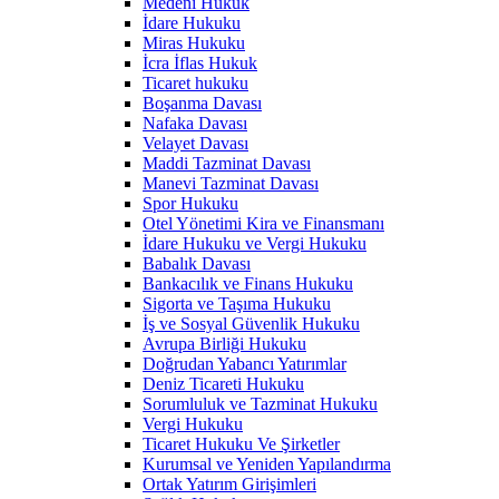
Medeni Hukuk
İdare Hukuku
Miras Hukuku
İcra İflas Hukuk
Ticaret hukuku
Boşanma Davası
Nafaka Davası
Velayet Davası
Maddi Tazminat Davası
Manevi Tazminat Davası
Spor Hukuku
Otel Yönetimi Kira ve Finansmanı
İdare Hukuku ve Vergi Hukuku
Babalık Davası
Bankacılık ve Finans Hukuku
Sigorta ve Taşıma Hukuku
İş ve Sosyal Güvenlik Hukuku
Avrupa Birliği Hukuku
Doğrudan Yabancı Yatırımlar
Deniz Ticareti Hukuku
Sorumluluk ve Tazminat Hukuku
Vergi Hukuku
Ticaret Hukuku Ve Şirketler
Kurumsal ve Yeniden Yapılandırma
Ortak Yatırım Girişimleri