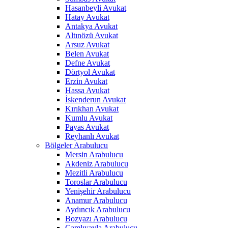
Hasanbeyli Avukat
Hatay Avukat
Antakya Avukat
Altınözü Avukat
Arsuz Avukat
Belen Avukat
Defne Avukat
Dörtyol Avukat
Erzin Avukat
Hassa Avukat
İskenderun Avukat
Kırıkhan Avukat
Kumlu Avukat
Payas Avukat
Reyhanlı Avukat
Bölgeler Arabulucu
Mersin Arabulucu
Akdeniz Arabulucu
Mezitli Arabulucu
Toroslar Arabulucu
Yenişehir Arabulucu
Anamur Arabulucu
Aydıncık Arabulucu
Bozyazı Arabulucu
Çamlıyayla Arabulucu