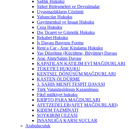
Sağlık Hukuku
Şirket Birleşmeleri ve Devralmalar
Uyuşmazlıkların Çözümü
Yabancılar Hukuku
Gayrimenkul ve İnşaat Hukuku
Ceza Hukuku
Dış Ticaret ve Gümrük Hukuku
Rekabet Hukuku
İş Davası Başvuru Formu
Rent a Car - Araç Kiralama Hukuku
Yaş Düzeltme (Küçültme, Büyütme) Davası
Araç Alım/Satım Davası
KAPATILAN KATILIM EVİ MAĞDURLARI
TÜKETİCİ HUKUKU
KENTSEL DÖNÜŞÜM MAĞDURLARI
KASTEN ÖLDÜRME
3. ŞAHIS MENFİ TESPİT DAVASI
Türk Vatandaşlığının Kazanılması
Fikrî mülkiyet hukuku
KRİPTO PARA MAĞDURLARI
AFETZEDELER(AFET MAĞDURLARI)
KIDEM TAZMİNATI
SOYKIRIM CEZASI
İNSANLIĞA KARŞI SUÇLAR
Arabuluculuk