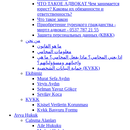
ЧТО ТАКОЕ АДВОКАТ Чем занимается
юрист? Каковы их обязанности и
ответственность?
Что такое закон
Приобретение турецкого гражданства -
миртл адвокат - 0537 787 21 55
Защита персональных данных (КВКК)
من نحن
ما هو القانون
معلومات المحامي
اذا يعني المحامي؟ ماذا يفعل المحامي؟ ما هي
واجباتهم ومسؤولياتهم؟
حماية البيانات الشخصية (KVKK)
Ekibimiz
Murat Sefa Aydın
Veyis Aydın
Selman Yavuz Gökçe
Sevilay Koca
KVKK
Kişisel Verilerin Korunması
Kvkk Başvuru Formu
Avva Hukuk
Çalışma Alanları
Aile Hukuku