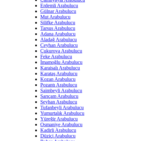
Erdemli Arabulucu
Gülnar Arabulucu
Mut Arabulucu
Silifke Arabulucu
Tarsus Arabulucu
Adana Arabulucu
Aladağ Arabulucu
Ceyhan Arabulucu
Çukurova Arabulucu
Feke Arabulucu
İmamoğlu Arabulucu
Karaisalı Arabulucu
Karataş Arabulucu
Kozan Arabulucu
Pozantı Arabulucu
Saimbeyli Arabulucu
Sarıçam Arabulucu
Seyhan Arabulucu
Tufanbeyli Arabulucu
Yumurtalık Arabulucu
Yüreğir Arabulucu
Osmaniye Arabulucu
Kadirli Arabulucu
Düziçi Arabulucu