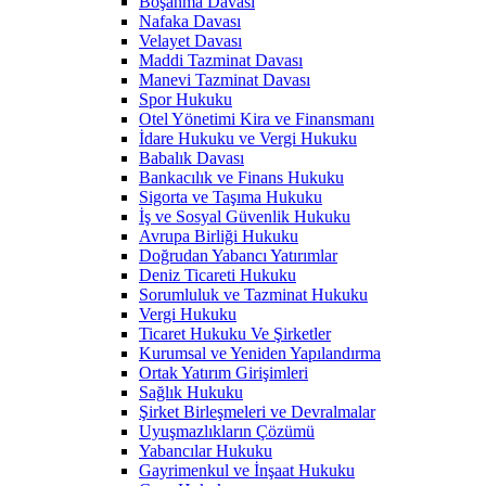
Boşanma Davası
Nafaka Davası
Velayet Davası
Maddi Tazminat Davası
Manevi Tazminat Davası
Spor Hukuku
Otel Yönetimi Kira ve Finansmanı
İdare Hukuku ve Vergi Hukuku
Babalık Davası
Bankacılık ve Finans Hukuku
Sigorta ve Taşıma Hukuku
İş ve Sosyal Güvenlik Hukuku
Avrupa Birliği Hukuku
Doğrudan Yabancı Yatırımlar
Deniz Ticareti Hukuku
Sorumluluk ve Tazminat Hukuku
Vergi Hukuku
Ticaret Hukuku Ve Şirketler
Kurumsal ve Yeniden Yapılandırma
Ortak Yatırım Girişimleri
Sağlık Hukuku
Şirket Birleşmeleri ve Devralmalar
Uyuşmazlıkların Çözümü
Yabancılar Hukuku
Gayrimenkul ve İnşaat Hukuku