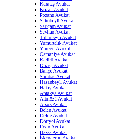
Karataş Avukat
Kozan Avukat
Pozantı Avukat
Saimbeyli Avukat
Sarıçam Avukat
Seyhan Avukat
Tufanbeyli Avukat
Yumurtalık Avukat
Yüreğir Avukat
Osmaniye Avukat
Kadirli Avukat
Düziçi Avukat
Bahçe Avukat
Sumbas Avukat
Hasanbeyli Avukat
Hatay Avukat
Antakya Avukat
Altınözü Avukat
Arsuz Avukat
Belen Avukat
Defne Avukat
Dörtyol Avukat
Erzin Avukat
Hassa Avukat
İskenderun Avukat