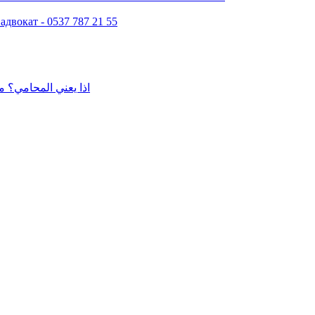
двокат - 0537 787 21 55
اذا يعني المحامي؟ م