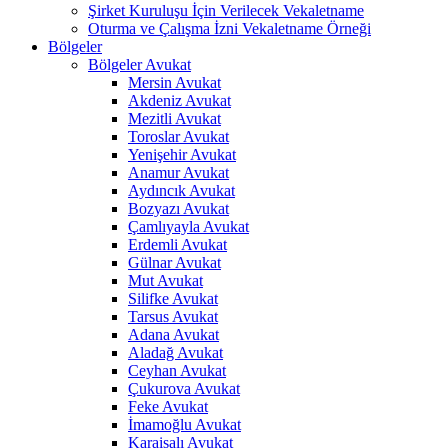
Şirket Kuruluşu İçin Verilecek Vekaletname
Oturma ve Çalışma İzni Vekaletname Örneği
Bölgeler
Bölgeler Avukat
Mersin Avukat
Akdeniz Avukat
Mezitli Avukat
Toroslar Avukat
Yenişehir Avukat
Anamur Avukat
Aydıncık Avukat
Bozyazı Avukat
Çamlıyayla Avukat
Erdemli Avukat
Gülnar Avukat
Mut Avukat
Silifke Avukat
Tarsus Avukat
Adana Avukat
Aladağ Avukat
Ceyhan Avukat
Çukurova Avukat
Feke Avukat
İmamoğlu Avukat
Karaisalı Avukat