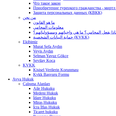
Что такое закон
Приобретение турецкого гражданства - миртл а
Защита персональных данных (КВКК)
من نحن
ما هو القانون
معلومات المحامي
اذا يفعل المحامي؟ ما هي واجباتهم ومسؤولياتهم؟
حماية البيانات الشخصية (KVKK)
Ekibimiz
Murat Sefa Aydın
Veyis Aydın
Selman Yavuz Gökçe
Sevilay Koca
KVKK
Kişisel Verilerin Korunması
Kvkk Başvuru Formu
Avva Hukuk
Çalışma Alanları
Aile Hukuku
Medeni Hukuk
İdare Hukuku
Miras Hukuku
İcra İflas Hukuk
Ticaret hukuku