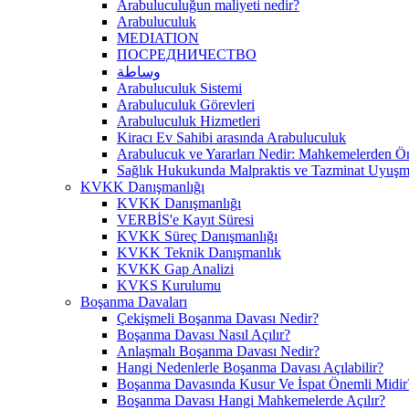
Arabuluculuğun maliyeti nedir?
Arabuluculuk
MEDIATION
ПОСРЕДНИЧЕСТВО
وساطة
Arabuluculuk Sistemi
Arabuluculuk Görevleri
Arabuluculuk Hizmetleri
Kiracı Ev Sahibi arasında Arabuluculuk
Arabulucuk ve Yararları Nedir: Mahkemelerden 
Sağlık Hukukunda Malpraktis ve Tazminat Uyuşma
KVKK Danışmanlığı
KVKK Danışmanlığı
VERBİS'e Kayıt Süresi
KVKK Süreç Danışmanlığı
KVKK Teknik Danışmanlık
KVKK Gap Analizi
KVKS Kurulumu
Boşanma Davaları
Çekişmeli Boşanma Davası Nedir?
Boşanma Davası Nasıl Açılır?
Anlaşmalı Boşanma Davası Nedir?
Hangi Nedenlerle Boşanma Davası Açılabilir?
Boşanma Davasında Kusur Ve İspat Önemli Midir
Boşanma Davası Hangi Mahkemelerde Açılır?