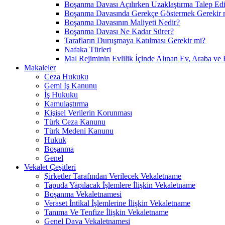
Boşanma Davası Açılırken Uzaklaştırma Talep Edil
Boşanma Davasında Gerekçe Göstermek Gerekir 
Boşanma Davasının Maliyeti Nedir?
Boşanma Davası Ne Kadar Sürer?
Tarafların Duruşmaya Katılması Gerekir mi?
Nafaka Türleri
Mal Rejiminin Evlilik İçinde Alınan Ev, Araba ve 
Makaleler
Ceza Hukuku
Gemi İş Kanunu
İş Hukuku
Kamulaştırma
Kişisel Verilerin Korunması
Türk Ceza Kanunu
Türk Medeni Kanunu
Hukuk
Boşanma
Genel
Vekalet Çeşitleri
Şirketler Tarafından Verilecek Vekaletname
Tapuda Yapılacak İşlemlere İlişkin Vekaletname
Boşanma Vekaletnamesi
Veraset İntikal İşlemlerine İlişkin Vekaletname
Tanıma Ve Tenfize İlişkin Vekaletname
Genel Dava Vekaletnamesi