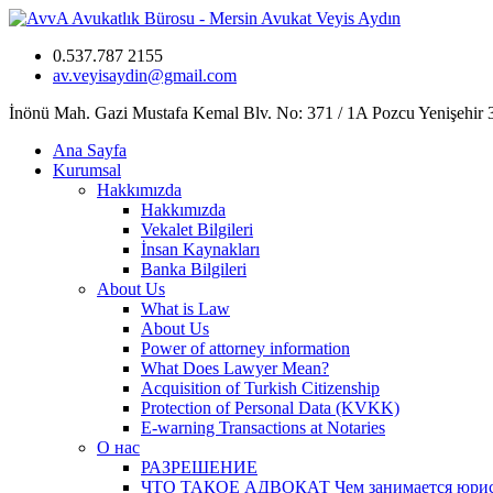
0.537.787 2155
av.veyisaydin@gmail.com
İnönü Mah. Gazi Mustafa Kemal Blv. No: 371 / 1A Pozcu Yenişehir
Ana Sayfa
Kurumsal
Hakkımızda
Hakkımızda
Vekalet Bilgileri
İnsan Kaynakları
Banka Bilgileri
About Us
What is Law
About Us
Power of attorney information
What Does Lawyer Mean?
Acquisition of Turkish Citizenship
Protection of Personal Data (KVKK)
E-warning Transactions at Notaries
О нас
РАЗРЕШЕНИЕ
ЧТО ТАКОЕ АДВОКАТ Чем занимается юрист? 