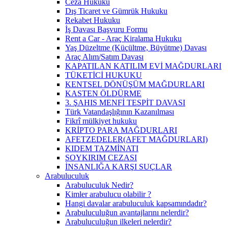
Ceza Hukuku
Dış Ticaret ve Gümrük Hukuku
Rekabet Hukuku
İş Davası Başvuru Formu
Rent a Car - Araç Kiralama Hukuku
Yaş Düzeltme (Küçültme, Büyütme) Davası
Araç Alım/Satım Davası
KAPATILAN KATILIM EVİ MAĞDURLARI
TÜKETİCİ HUKUKU
KENTSEL DÖNÜŞÜM MAĞDURLARI
KASTEN ÖLDÜRME
3. ŞAHIS MENFİ TESPİT DAVASI
Türk Vatandaşlığının Kazanılması
Fikrî mülkiyet hukuku
KRİPTO PARA MAĞDURLARI
AFETZEDELER(AFET MAĞDURLARI)
KIDEM TAZMİNATI
SOYKIRIM CEZASI
İNSANLIĞA KARŞI SUÇLAR
Arabuluculuk
Arabuluculuk Nedir?
Kimler arabulucu olabilir ?
Hangi davalar arabuluculuk kapsamındadır?
Arabuluculuğun avantajlarını nelerdir?
Arabuluculuğun ilkeleri nelerdir?