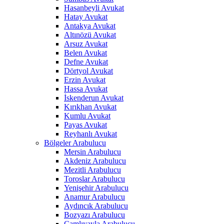
Hasanbeyli Avukat
Hatay Avukat
Antakya Avukat
Altınözü Avukat
Arsuz Avukat
Belen Avukat
Defne Avukat
Dörtyol Avukat
Erzin Avukat
Hassa Avukat
İskenderun Avukat
Kırıkhan Avukat
Kumlu Avukat
Payas Avukat
Reyhanlı Avukat
Bölgeler Arabulucu
Mersin Arabulucu
Akdeniz Arabulucu
Mezitli Arabulucu
Toroslar Arabulucu
Yenişehir Arabulucu
Anamur Arabulucu
Aydıncık Arabulucu
Bozyazı Arabulucu
Çamlıyayla Arabulucu