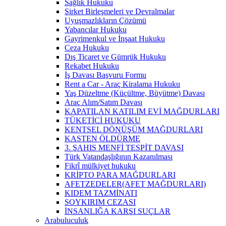
Sağlık Hukuku
Şirket Birleşmeleri ve Devralmalar
Uyuşmazlıkların Çözümü
Yabancılar Hukuku
Gayrimenkul ve İnşaat Hukuku
Ceza Hukuku
Dış Ticaret ve Gümrük Hukuku
Rekabet Hukuku
İş Davası Başvuru Formu
Rent a Car - Araç Kiralama Hukuku
Yaş Düzeltme (Küçültme, Büyütme) Davası
Araç Alım/Satım Davası
KAPATILAN KATILIM EVİ MAĞDURLARI
TÜKETİCİ HUKUKU
KENTSEL DÖNÜŞÜM MAĞDURLARI
KASTEN ÖLDÜRME
3. ŞAHIS MENFİ TESPİT DAVASI
Türk Vatandaşlığının Kazanılması
Fikrî mülkiyet hukuku
KRİPTO PARA MAĞDURLARI
AFETZEDELER(AFET MAĞDURLARI)
KIDEM TAZMİNATI
SOYKIRIM CEZASI
İNSANLIĞA KARŞI SUÇLAR
Arabuluculuk