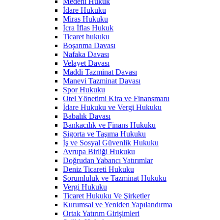
Medeni Hukuk
İdare Hukuku
Miras Hukuku
İcra İflas Hukuk
Ticaret hukuku
Boşanma Davası
Nafaka Davası
Velayet Davası
Maddi Tazminat Davası
Manevi Tazminat Davası
Spor Hukuku
Otel Yönetimi Kira ve Finansmanı
İdare Hukuku ve Vergi Hukuku
Babalık Davası
Bankacılık ve Finans Hukuku
Sigorta ve Taşıma Hukuku
İş ve Sosyal Güvenlik Hukuku
Avrupa Birliği Hukuku
Doğrudan Yabancı Yatırımlar
Deniz Ticareti Hukuku
Sorumluluk ve Tazminat Hukuku
Vergi Hukuku
Ticaret Hukuku Ve Şirketler
Kurumsal ve Yeniden Yapılandırma
Ortak Yatırım Girişimleri