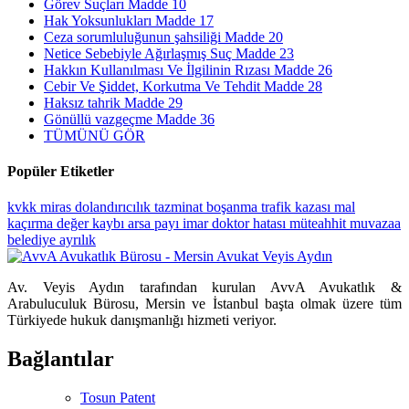
Görev Suçları Madde 10
Hak Yoksunlukları Madde 17
Ceza sorumluluğunun şahsiliği Madde 20
Netice Sebebiyle Ağırlaşmış Suç Madde 23
Hakkın Kullanılması Ve İlgilinin Rızası Madde 26
Cebir Ve Şiddet, Korkutma Ve Tehdit Madde 28
Haksız tahrik Madde 29
Gönüllü vazgeçme Madde 36
TÜMÜNÜ GÖR
Popüler Etiketler
kvkk
miras
dolandırıcılık
tazminat
boşanma
trafik kazası
mal
kaçırma
değer kaybı
arsa payı
imar
doktor hatası
müteahhit
muvazaa
belediye
ayrılık
Av. Veyis Aydın tarafından kurulan AvvA Avukatlık &
Arabuluculuk Bürosu, Mersin ve İstanbul başta olmak üzere tüm
Türkiyede hukuk danışmanlığı hizmeti veriyor.
Bağlantılar
Tosun Patent