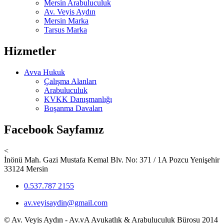
Mersin Arabuluculuk
Av. Veyis Aydın
Mersin Marka
Tarsus Marka
Hizmetler
Avva Hukuk
Çalışma Alanları
Arabuluculuk
KVKK Danışmanlığı
Boşanma Davaları
Facebook Sayfamız
<
İnönü Mah. Gazi Mustafa Kemal Blv. No: 371 / 1A Pozcu Yenişehir
33124 Mersin
0.537.787 2155
av.veyisaydin@gmail.com
© Av. Veyis Aydın - Av.vA Avukatlık & Arabuluculuk Bürosu 2014