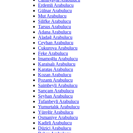
Erdemli Arabulucu
Gülnar Arabulucu
Mut Arabulucu
Silifke Arabulucu
Tarsus Arabulucu
Adana Arabulucu
Aladağ Arabulucu
Ceyhan Arabulucu
Çukurova Arabulucu
Feke Arabulucu
İmamoğlu Arabulucu
Karaisalı Arabulucu
Karataş Arabulucu
Kozan Arabulucu
Pozantı Arabulucu
Saimbeyli Arabulucu
Sarıçam Arabulucu
Seyhan Arabulucu
Tufanbeyli Arabulucu
Yumurtalık Arabulucu
Yüreğir Arabulucu
Osmaniye Arabulucu
Kadirli Arabulucu
Düziçi Arabulucu