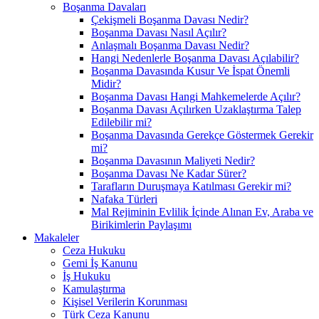
Boşanma Davaları
Çekişmeli Boşanma Davası Nedir?
Boşanma Davası Nasıl Açılır?
Anlaşmalı Boşanma Davası Nedir?
Hangi Nedenlerle Boşanma Davası Açılabilir?
Boşanma Davasında Kusur Ve İspat Önemli
Midir?
Boşanma Davası Hangi Mahkemelerde Açılır?
Boşanma Davası Açılırken Uzaklaştırma Talep
Edilebilir mi?
Boşanma Davasında Gerekçe Göstermek Gerekir
mi?
Boşanma Davasının Maliyeti Nedir?
Boşanma Davası Ne Kadar Sürer?
Tarafların Duruşmaya Katılması Gerekir mi?
Nafaka Türleri
Mal Rejiminin Evlilik İçinde Alınan Ev, Araba ve
Birikimlerin Paylaşımı
Makaleler
Ceza Hukuku
Gemi İş Kanunu
İş Hukuku
Kamulaştırma
Kişisel Verilerin Korunması
Türk Ceza Kanunu