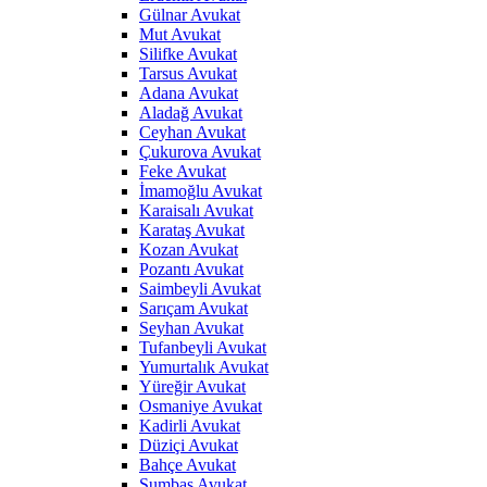
Gülnar Avukat
Mut Avukat
Silifke Avukat
Tarsus Avukat
Adana Avukat
Aladağ Avukat
Ceyhan Avukat
Çukurova Avukat
Feke Avukat
İmamoğlu Avukat
Karaisalı Avukat
Karataş Avukat
Kozan Avukat
Pozantı Avukat
Saimbeyli Avukat
Sarıçam Avukat
Seyhan Avukat
Tufanbeyli Avukat
Yumurtalık Avukat
Yüreğir Avukat
Osmaniye Avukat
Kadirli Avukat
Düziçi Avukat
Bahçe Avukat
Sumbas Avukat