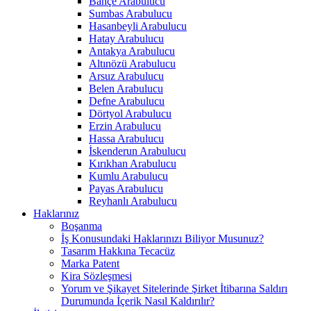
Bahçe Arabulucu
Sumbas Arabulucu
Hasanbeyli Arabulucu
Hatay Arabulucu
Antakya Arabulucu
Altınözü Arabulucu
Arsuz Arabulucu
Belen Arabulucu
Defne Arabulucu
Dörtyol Arabulucu
Erzin Arabulucu
Hassa Arabulucu
İskenderun Arabulucu
Kırıkhan Arabulucu
Kumlu Arabulucu
Payas Arabulucu
Reyhanlı Arabulucu
Haklarınız
Boşanma
İş Konusundaki Haklarınızı Biliyor Musunuz?
Tasarım Hakkına Tecacüz
Marka Patent
Kira Sözleşmesi
Yorum ve Şikayet Sitelerinde Şirket İtibarına Saldırı
Durumunda İçerik Nasıl Kaldırılır?