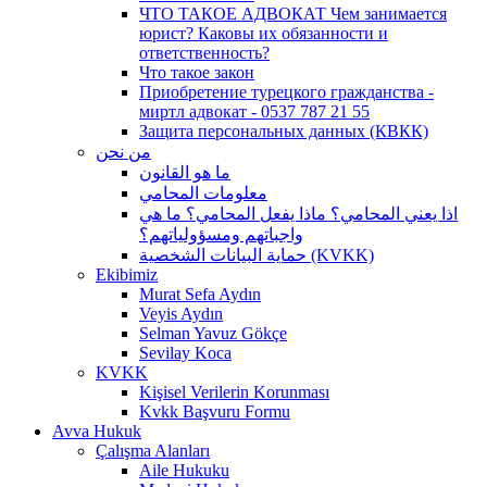
ЧТО ТАКОЕ АДВОКАТ Чем занимается
юрист? Каковы их обязанности и
ответственность?
Что такое закон
Приобретение турецкого гражданства -
миртл адвокат - 0537 787 21 55
Защита персональных данных (КВКК)
من نحن
ما هو القانون
معلومات المحامي
اذا يعني المحامي؟ ماذا يفعل المحامي؟ ما هي
واجباتهم ومسؤولياتهم؟
حماية البيانات الشخصية (KVKK)
Ekibimiz
Murat Sefa Aydın
Veyis Aydın
Selman Yavuz Gökçe
Sevilay Koca
KVKK
Kişisel Verilerin Korunması
Kvkk Başvuru Formu
Avva Hukuk
Çalışma Alanları
Aile Hukuku