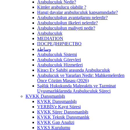
Arabuluculuk Nedir?
Kimler arabulucu olabilir ?
Hangi davalar arabuluculuk kapsamındadır?
Arabuluculuğun avantajlarını nelerdir?
Arabuluculuğun ilkeleri nelerdir?
Arabuluculuğun maliyeti nedir?
Arabuluculuk
MEDIATION
ПОСРЕДНИЧЕСТВО
وساطة
Arabuluculuk Sistemi
Arabuluculuk Görevleri
Arabuluculuk Hizmetleri
Kiracı Ev Sahibi arasında Arabuluculuk
Arabulucuk ve Yararları Nedir: Mahkemelerden
Önce Çözüm Masası (2026)
Sağlık Hukukunda Malpraktis ve Tazminat
Uyuşmazlıklarında Arabuluculuk Süreci
KVKK Danışmanlığı
KVKK Danışmanlığı
VERBİS'e Kayıt Süresi
KVKK Süreç Danışmanlığı
KVKK Teknik Danışmanlık
KVKK Gap Analizi
KVKS Kurulumu