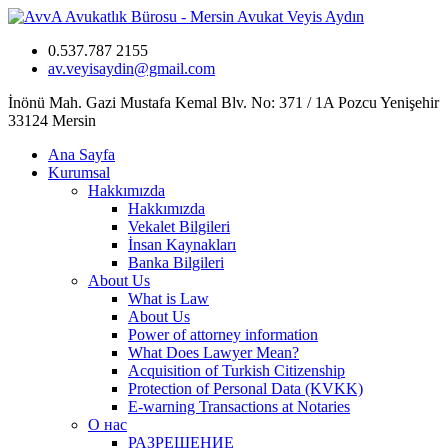
0.537.787 2155
av.veyisaydin@gmail.com
İnönü Mah. Gazi Mustafa Kemal Blv. No: 371 / 1A Pozcu Yenişehir
33124 Mersin
Ana Sayfa
Kurumsal
Hakkımızda
Hakkımızda
Vekalet Bilgileri
İnsan Kaynakları
Banka Bilgileri
About Us
What is Law
About Us
Power of attorney information
What Does Lawyer Mean?
Acquisition of Turkish Citizenship
Protection of Personal Data (KVKK)
E-warning Transactions at Notaries
О нас
РАЗРЕШЕНИЕ