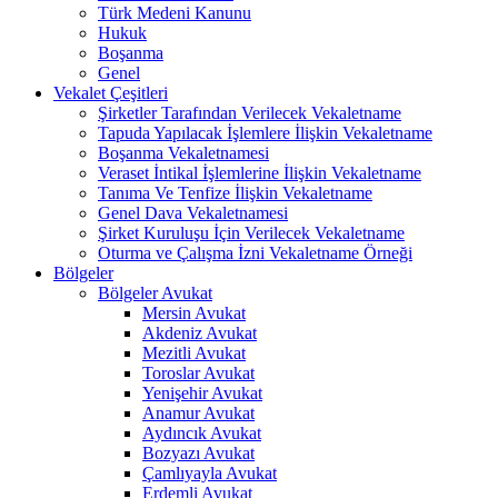
Türk Medeni Kanunu
Hukuk
Boşanma
Genel
Vekalet Çeşitleri
Şirketler Tarafından Verilecek Vekaletname
Tapuda Yapılacak İşlemlere İlişkin Vekaletname
Boşanma Vekaletnamesi
Veraset İntikal İşlemlerine İlişkin Vekaletname
Tanıma Ve Tenfize İlişkin Vekaletname
Genel Dava Vekaletnamesi
Şirket Kuruluşu İçin Verilecek Vekaletname
Oturma ve Çalışma İzni Vekaletname Örneği
Bölgeler
Bölgeler Avukat
Mersin Avukat
Akdeniz Avukat
Mezitli Avukat
Toroslar Avukat
Yenişehir Avukat
Anamur Avukat
Aydıncık Avukat
Bozyazı Avukat
Çamlıyayla Avukat
Erdemli Avukat