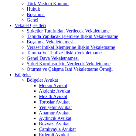
Türk Medeni Kanunu
Hukuk
Boşanma
Genel
Vekalet Çeşitleri
Şirketler Tarafından Verilecek Vekaletname
Tapuda Yapılacak İşlemlere İlişkin Vekaletname
Boşanma Vekaletnamesi
Veraset İntikal İşlemlerine İlişkin Vekaletname
Tanıma Ve Tenfize İlişkin Vekaletname
Genel Dava Vekaletnamesi
Şirket Kuruluşu İçin Verilecek Vekaletname
Oturma ve Çalışma İzni Vekaletname Örneği
Bölgeler
Bölgeler Avukat
Mersin Avukat
Akdeniz Avukat
Mezitli Avukat
Toroslar Avukat
Yenişehir Avukat
Anamur Avukat
Aydıncık Avukat
Bozyazı Avukat
Çamlıyayla Avukat
Erdemli Avukat