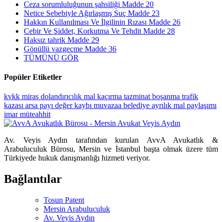
Ceza sorumluluğunun şahsiliği Madde 20
Netice Sebebiyle Ağırlaşmış Suç Madde 23
Hakkın Kullanılması Ve İlgilinin Rızası Madde 26
Cebir Ve Şiddet, Korkutma Ve Tehdit Madde 28
Haksız tahrik Madde 29
Gönüllü vazgeçme Madde 36
TÜMÜNÜ GÖR
Popüler Etiketler
kvkk
miras
dolandırıcılık
mal kaçırma
tazminat
boşanma
trafik
kazası
arsa payı
değer kaybı
muvazaa
belediye
ayrılık
mal paylaşımı
imar
müteahhit
Av. Veyis Aydın tarafından kurulan AvvA Avukatlık &
Arabuluculuk Bürosu, Mersin ve İstanbul başta olmak üzere tüm
Türkiyede hukuk danışmanlığı hizmeti veriyor.
Bağlantılar
Tosun Patent
Mersin Arabuluculuk
Av. Veyis Aydın