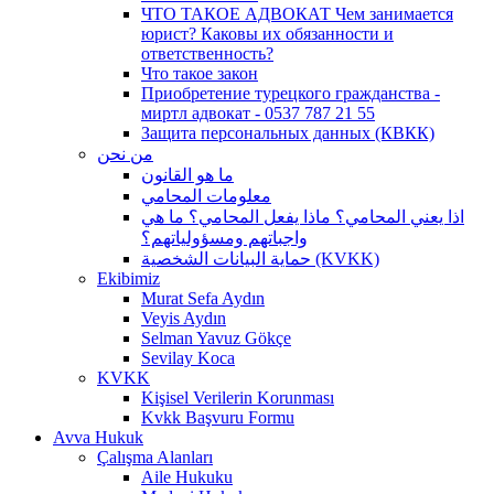
ЧТО ТАКОЕ АДВОКАТ Чем занимается
юрист? Каковы их обязанности и
ответственность?
Что такое закон
Приобретение турецкого гражданства -
миртл адвокат - 0537 787 21 55
Защита персональных данных (КВКК)
من نحن
ما هو القانون
معلومات المحامي
اذا يعني المحامي؟ ماذا يفعل المحامي؟ ما هي
واجباتهم ومسؤولياتهم؟
حماية البيانات الشخصية (KVKK)
Ekibimiz
Murat Sefa Aydın
Veyis Aydın
Selman Yavuz Gökçe
Sevilay Koca
KVKK
Kişisel Verilerin Korunması
Kvkk Başvuru Formu
Avva Hukuk
Çalışma Alanları
Aile Hukuku