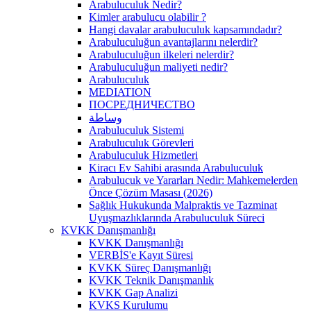
Arabuluculuk Nedir?
Kimler arabulucu olabilir ?
Hangi davalar arabuluculuk kapsamındadır?
Arabuluculuğun avantajlarını nelerdir?
Arabuluculuğun ilkeleri nelerdir?
Arabuluculuğun maliyeti nedir?
Arabuluculuk
MEDIATION
ПОСРЕДНИЧЕСТВО
وساطة
Arabuluculuk Sistemi
Arabuluculuk Görevleri
Arabuluculuk Hizmetleri
Kiracı Ev Sahibi arasında Arabuluculuk
Arabulucuk ve Yararları Nedir: Mahkemelerden
Önce Çözüm Masası (2026)
Sağlık Hukukunda Malpraktis ve Tazminat
Uyuşmazlıklarında Arabuluculuk Süreci
KVKK Danışmanlığı
KVKK Danışmanlığı
VERBİS'e Kayıt Süresi
KVKK Süreç Danışmanlığı
KVKK Teknik Danışmanlık
KVKK Gap Analizi
KVKS Kurulumu