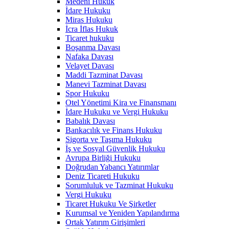
Medeni Hukuk
İdare Hukuku
Miras Hukuku
İcra İflas Hukuk
Ticaret hukuku
Boşanma Davası
Nafaka Davası
Velayet Davası
Maddi Tazminat Davası
Manevi Tazminat Davası
Spor Hukuku
Otel Yönetimi Kira ve Finansmanı
İdare Hukuku ve Vergi Hukuku
Babalık Davası
Bankacılık ve Finans Hukuku
Sigorta ve Taşıma Hukuku
İş ve Sosyal Güvenlik Hukuku
Avrupa Birliği Hukuku
Doğrudan Yabancı Yatırımlar
Deniz Ticareti Hukuku
Sorumluluk ve Tazminat Hukuku
Vergi Hukuku
Ticaret Hukuku Ve Şirketler
Kurumsal ve Yeniden Yapılandırma
Ortak Yatırım Girişimleri