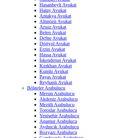
Hasanbeyli Avukat
Hatay Avukat
Antakya Avukat
Altınözü Avukat
Arsuz Avukat
Belen Avukat
Defne Avukat
Dörtyol Avukat
Erzin Avukat
Hassa Avukat
İskenderun Avukat
Kırıkhan Avukat
Kumlu Avukat
Payas Avukat
Reyhanlı Avukat
Bölgeler Arabulucu
Mersin Arabulucu
Akdeniz Arabulucu
Mezitli Arabulucu
Toroslar Arabulucu
Yenişehir Arabulucu
Anamur Arabulucu
Aydıncık Arabulucu
Bozyazı Arabulucu
Çamlıyayla Arabulucu