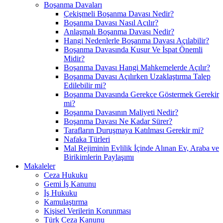
Boşanma Davaları
Çekişmeli Boşanma Davası Nedir?
Boşanma Davası Nasıl Açılır?
Anlaşmalı Boşanma Davası Nedir?
Hangi Nedenlerle Boşanma Davası Açılabilir?
Boşanma Davasında Kusur Ve İspat Önemli
Midir?
Boşanma Davası Hangi Mahkemelerde Açılır?
Boşanma Davası Açılırken Uzaklaştırma Talep
Edilebilir mi?
Boşanma Davasında Gerekçe Göstermek Gerekir
mi?
Boşanma Davasının Maliyeti Nedir?
Boşanma Davası Ne Kadar Sürer?
Tarafların Duruşmaya Katılması Gerekir mi?
Nafaka Türleri
Mal Rejiminin Evlilik İçinde Alınan Ev, Araba ve
Birikimlerin Paylaşımı
Makaleler
Ceza Hukuku
Gemi İş Kanunu
İş Hukuku
Kamulaştırma
Kişisel Verilerin Korunması
Türk Ceza Kanunu