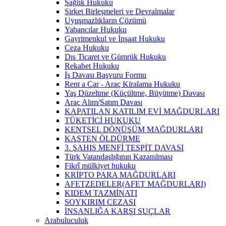
Sağlık Hukuku
Şirket Birleşmeleri ve Devralmalar
Uyuşmazlıkların Çözümü
Yabancılar Hukuku
Gayrimenkul ve İnşaat Hukuku
Ceza Hukuku
Dış Ticaret ve Gümrük Hukuku
Rekabet Hukuku
İş Davası Başvuru Formu
Rent a Car - Araç Kiralama Hukuku
Yaş Düzeltme (Küçültme, Büyütme) Davası
Araç Alım/Satım Davası
KAPATILAN KATILIM EVİ MAĞDURLARI
TÜKETİCİ HUKUKU
KENTSEL DÖNÜŞÜM MAĞDURLARI
KASTEN ÖLDÜRME
3. ŞAHIS MENFİ TESPİT DAVASI
Türk Vatandaşlığının Kazanılması
Fikrî mülkiyet hukuku
KRİPTO PARA MAĞDURLARI
AFETZEDELER(AFET MAĞDURLARI)
KIDEM TAZMİNATI
SOYKIRIM CEZASI
İNSANLIĞA KARŞI SUÇLAR
Arabuluculuk