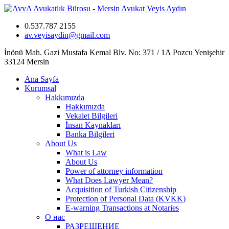
0.537.787 2155
av.veyisaydin@gmail.com
İnönü Mah. Gazi Mustafa Kemal Blv. No: 371 / 1A Pozcu Yenişehir
33124 Mersin
Ana Sayfa
Kurumsal
Hakkımızda
Hakkımızda
Vekalet Bilgileri
İnsan Kaynakları
Banka Bilgileri
About Us
What is Law
About Us
Power of attorney information
What Does Lawyer Mean?
Acquisition of Turkish Citizenship
Protection of Personal Data (KVKK)
E-warning Transactions at Notaries
О нас
РАЗРЕШЕНИЕ