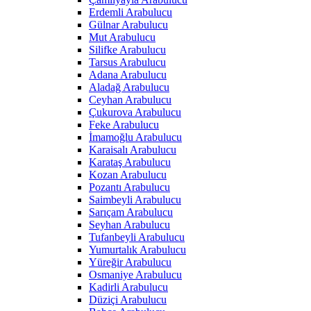
Erdemli Arabulucu
Gülnar Arabulucu
Mut Arabulucu
Silifke Arabulucu
Tarsus Arabulucu
Adana Arabulucu
Aladağ Arabulucu
Ceyhan Arabulucu
Çukurova Arabulucu
Feke Arabulucu
İmamoğlu Arabulucu
Karaisalı Arabulucu
Karataş Arabulucu
Kozan Arabulucu
Pozantı Arabulucu
Saimbeyli Arabulucu
Sarıçam Arabulucu
Seyhan Arabulucu
Tufanbeyli Arabulucu
Yumurtalık Arabulucu
Yüreğir Arabulucu
Osmaniye Arabulucu
Kadirli Arabulucu
Düziçi Arabulucu