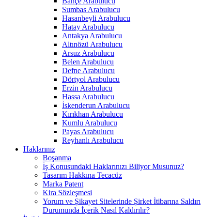
Bahçe Arabulucu
Sumbas Arabulucu
Hasanbeyli Arabulucu
Hatay Arabulucu
Antakya Arabulucu
Altınözü Arabulucu
Arsuz Arabulucu
Belen Arabulucu
Defne Arabulucu
Dörtyol Arabulucu
Erzin Arabulucu
Hassa Arabulucu
İskenderun Arabulucu
Kırıkhan Arabulucu
Kumlu Arabulucu
Payas Arabulucu
Reyhanlı Arabulucu
Haklarınız
Boşanma
İş Konusundaki Haklarınızı Biliyor Musunuz?
Tasarım Hakkına Tecacüz
Marka Patent
Kira Sözleşmesi
Yorum ve Şikayet Sitelerinde Şirket İtibarına Saldırı
Durumunda İçerik Nasıl Kaldırılır?