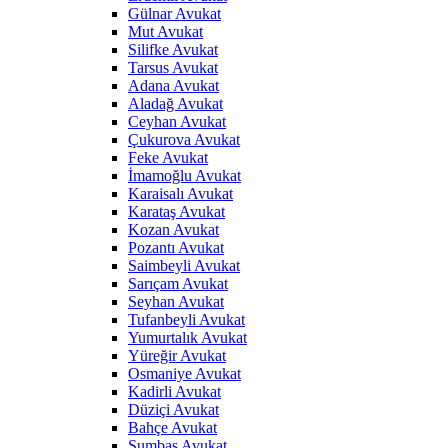
Gülnar Avukat
Mut Avukat
Silifke Avukat
Tarsus Avukat
Adana Avukat
Aladağ Avukat
Ceyhan Avukat
Çukurova Avukat
Feke Avukat
İmamoğlu Avukat
Karaisalı Avukat
Karataş Avukat
Kozan Avukat
Pozantı Avukat
Saimbeyli Avukat
Sarıçam Avukat
Seyhan Avukat
Tufanbeyli Avukat
Yumurtalık Avukat
Yüreğir Avukat
Osmaniye Avukat
Kadirli Avukat
Düziçi Avukat
Bahçe Avukat
Sumbas Avukat