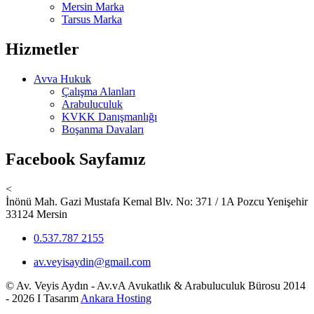
Mersin Marka
Tarsus Marka
Hizmetler
Avva Hukuk
Çalışma Alanları
Arabuluculuk
KVKK Danışmanlığı
Boşanma Davaları
Facebook Sayfamız
<
İnönü Mah. Gazi Mustafa Kemal Blv. No: 371 / 1A Pozcu Yenişehir
33124 Mersin
0.537.787 2155
av.veyisaydin@gmail.com
© Av. Veyis Aydın - Av.vA Avukatlık & Arabuluculuk Bürosu 2014
- 2026 I Tasarım
Ankara Hosting