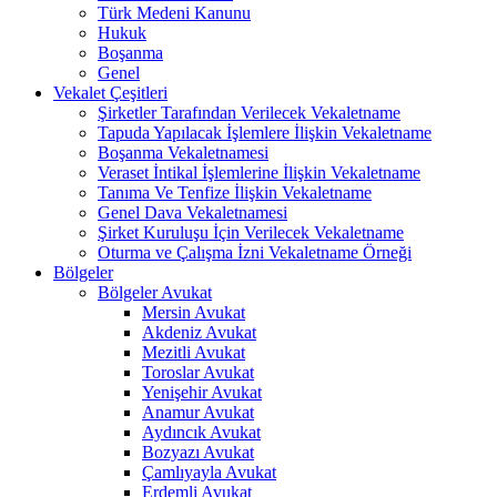
Türk Medeni Kanunu
Hukuk
Boşanma
Genel
Vekalet Çeşitleri
Şirketler Tarafından Verilecek Vekaletname
Tapuda Yapılacak İşlemlere İlişkin Vekaletname
Boşanma Vekaletnamesi
Veraset İntikal İşlemlerine İlişkin Vekaletname
Tanıma Ve Tenfize İlişkin Vekaletname
Genel Dava Vekaletnamesi
Şirket Kuruluşu İçin Verilecek Vekaletname
Oturma ve Çalışma İzni Vekaletname Örneği
Bölgeler
Bölgeler Avukat
Mersin Avukat
Akdeniz Avukat
Mezitli Avukat
Toroslar Avukat
Yenişehir Avukat
Anamur Avukat
Aydıncık Avukat
Bozyazı Avukat
Çamlıyayla Avukat
Erdemli Avukat