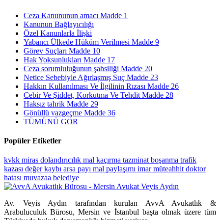
Ceza Kanununun amacı Madde 1
Kanunun Bağlayıcılığı
Özel Kanunlarla İlişki
Yabancı Ülkede Hüküm Verilmesi Madde 9
Görev Suçları Madde 10
Hak Yoksunlukları Madde 17
Ceza sorumluluğunun şahsiliği Madde 20
Netice Sebebiyle Ağırlaşmış Suç Madde 23
Hakkın Kullanılması Ve İlgilinin Rızası Madde 26
Cebir Ve Şiddet, Korkutma Ve Tehdit Madde 28
Haksız tahrik Madde 29
Gönüllü vazgeçme Madde 36
TÜMÜNÜ GÖR
Popüler Etiketler
kvkk
miras
dolandırıcılık
mal kaçırma
tazminat
boşanma
trafik
kazası
değer kaybı
arsa payı
mal paylaşımı
imar
müteahhit
doktor
hatası
muvazaa
belediye
Av. Veyis Aydın tarafından kurulan AvvA Avukatlık &
Arabuluculuk Bürosu, Mersin ve İstanbul başta olmak üzere tüm