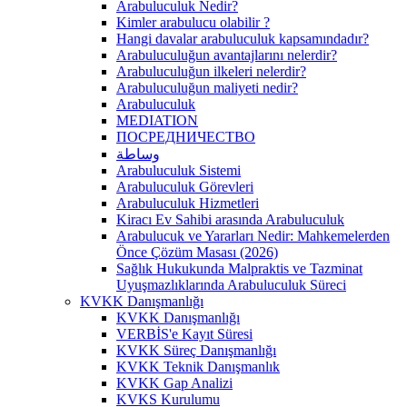
Arabuluculuk Nedir?
Kimler arabulucu olabilir ?
Hangi davalar arabuluculuk kapsamındadır?
Arabuluculuğun avantajlarını nelerdir?
Arabuluculuğun ilkeleri nelerdir?
Arabuluculuğun maliyeti nedir?
Arabuluculuk
MEDIATION
ПОСРЕДНИЧЕСТВО
وساطة
Arabuluculuk Sistemi
Arabuluculuk Görevleri
Arabuluculuk Hizmetleri
Kiracı Ev Sahibi arasında Arabuluculuk
Arabulucuk ve Yararları Nedir: Mahkemelerden
Önce Çözüm Masası (2026)
Sağlık Hukukunda Malpraktis ve Tazminat
Uyuşmazlıklarında Arabuluculuk Süreci
KVKK Danışmanlığı
KVKK Danışmanlığı
VERBİS'e Kayıt Süresi
KVKK Süreç Danışmanlığı
KVKK Teknik Danışmanlık
KVKK Gap Analizi
KVKS Kurulumu