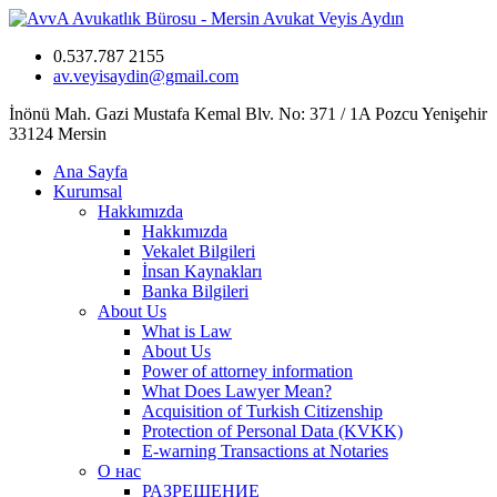
0.537.787 2155
av.veyisaydin@gmail.com
İnönü Mah. Gazi Mustafa Kemal Blv. No: 371 / 1A Pozcu Yenişehir
33124 Mersin
Ana Sayfa
Kurumsal
Hakkımızda
Hakkımızda
Vekalet Bilgileri
İnsan Kaynakları
Banka Bilgileri
About Us
What is Law
About Us
Power of attorney information
What Does Lawyer Mean?
Acquisition of Turkish Citizenship
Protection of Personal Data (KVKK)
E-warning Transactions at Notaries
О нас
РАЗРЕШЕНИЕ