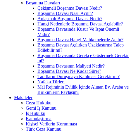
Boşanma Davaları
Çekişmeli Boşanma Davası Nedir?
Boşanma Davası Nasıl Açılır?
Anlaşmalı Boşanma Davası Nedir?
Hangi Nedenlerle Boşanma Davası Açılabilir?
Boşanma Davasında Kusur Ve İspat Önemli
Midir?
Boşanma Davası Hangi Mahkemelerde Açılır?
Boşanma Davası Açılırken Uzaklaştırma Talep
Edilebilir mi?
Boşanma Davasında Gerekçe Göstermek Gerekir
mi?
Boşanma Davasının Maliyeti Nedir?
Boşanma Davası Ne Kadar Sürer?
Tarafların Duruşmaya Katılması Gerekir mi?
Nafaka Türleri
Mal Rejiminin Evlilik İçinde Alınan Ev, Araba ve
Birikimlerin Paylaşımı
Makaleler
Ceza Hukuku
Gemi İş Kanunu
İş Hukuku
Kamulaştırma
Kişisel Verilerin Korunması
Türk Ceza Kanunu