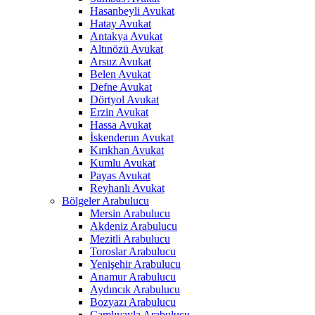
Hasanbeyli Avukat
Hatay Avukat
Antakya Avukat
Altınözü Avukat
Arsuz Avukat
Belen Avukat
Defne Avukat
Dörtyol Avukat
Erzin Avukat
Hassa Avukat
İskenderun Avukat
Kırıkhan Avukat
Kumlu Avukat
Payas Avukat
Reyhanlı Avukat
Bölgeler Arabulucu
Mersin Arabulucu
Akdeniz Arabulucu
Mezitli Arabulucu
Toroslar Arabulucu
Yenişehir Arabulucu
Anamur Arabulucu
Aydıncık Arabulucu
Bozyazı Arabulucu
Çamlıyayla Arabulucu