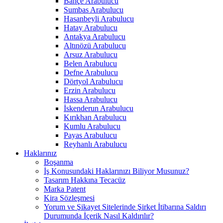
Bahçe Arabulucu
Sumbas Arabulucu
Hasanbeyli Arabulucu
Hatay Arabulucu
Antakya Arabulucu
Altınözü Arabulucu
Arsuz Arabulucu
Belen Arabulucu
Defne Arabulucu
Dörtyol Arabulucu
Erzin Arabulucu
Hassa Arabulucu
İskenderun Arabulucu
Kırıkhan Arabulucu
Kumlu Arabulucu
Payas Arabulucu
Reyhanlı Arabulucu
Haklarınız
Boşanma
İş Konusundaki Haklarınızı Biliyor Musunuz?
Tasarım Hakkına Tecacüz
Marka Patent
Kira Sözleşmesi
Yorum ve Şikayet Sitelerinde Şirket İtibarına Saldırı
Durumunda İçerik Nasıl Kaldırılır?