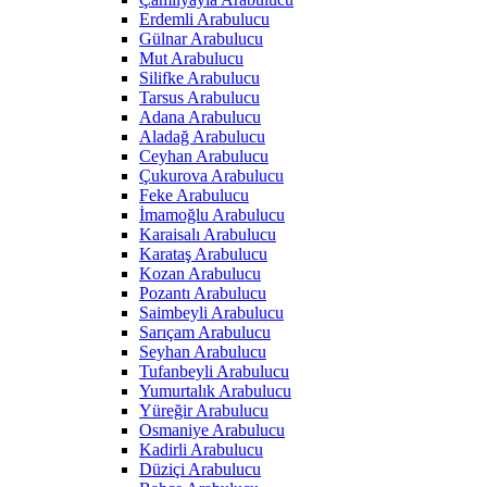
Erdemli Arabulucu
Gülnar Arabulucu
Mut Arabulucu
Silifke Arabulucu
Tarsus Arabulucu
Adana Arabulucu
Aladağ Arabulucu
Ceyhan Arabulucu
Çukurova Arabulucu
Feke Arabulucu
İmamoğlu Arabulucu
Karaisalı Arabulucu
Karataş Arabulucu
Kozan Arabulucu
Pozantı Arabulucu
Saimbeyli Arabulucu
Sarıçam Arabulucu
Seyhan Arabulucu
Tufanbeyli Arabulucu
Yumurtalık Arabulucu
Yüreğir Arabulucu
Osmaniye Arabulucu
Kadirli Arabulucu
Düziçi Arabulucu