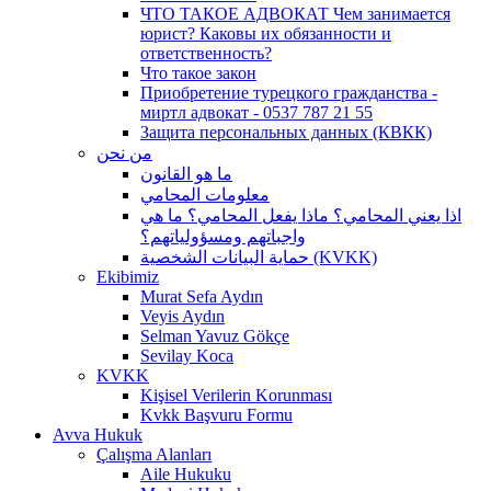
ЧТО ТАКОЕ АДВОКАТ Чем занимается
юрист? Каковы их обязанности и
ответственность?
Что такое закон
Приобретение турецкого гражданства -
миртл адвокат - 0537 787 21 55
Защита персональных данных (КВКК)
من نحن
ما هو القانون
معلومات المحامي
اذا يعني المحامي؟ ماذا يفعل المحامي؟ ما هي
واجباتهم ومسؤولياتهم؟
حماية البيانات الشخصية (KVKK)
Ekibimiz
Murat Sefa Aydın
Veyis Aydın
Selman Yavuz Gökçe
Sevilay Koca
KVKK
Kişisel Verilerin Korunması
Kvkk Başvuru Formu
Avva Hukuk
Çalışma Alanları
Aile Hukuku