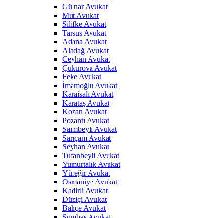
Gülnar Avukat
Mut Avukat
Silifke Avukat
Tarsus Avukat
Adana Avukat
Aladağ Avukat
Ceyhan Avukat
Çukurova Avukat
Feke Avukat
İmamoğlu Avukat
Karaisalı Avukat
Karataş Avukat
Kozan Avukat
Pozantı Avukat
Saimbeyli Avukat
Sarıçam Avukat
Seyhan Avukat
Tufanbeyli Avukat
Yumurtalık Avukat
Yüreğir Avukat
Osmaniye Avukat
Kadirli Avukat
Düziçi Avukat
Bahçe Avukat
Sumbas Avukat