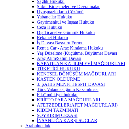
Sağlık Hukuku
Şirket Birleşmeleri ve Devralmalar
Uyuşmazlıkların Çözümü
Yabancılar Hukuku
Gayrimenkul ve İnşaat Hukuku
Ceza Hukuku
Dış Ticaret ve Gümrük Hukuku
Rekabet Hukuku
İş Davası Başvuru Formu
Rent a Car - Araç Kiralama Hukuku
Yaş Düzeltme (Küçültme, Büyütme) Davası
Araç Alım/Satım Davası
KAPATILAN KATILIM EVİ MAĞDURLARI
TÜKETİCİ HUKUKU
KENTSEL DÖNÜŞÜM MAĞDURLARI
KASTEN ÖLDÜRME
3. ŞAHIS MENFİ TESPİT DAVASI
Türk Vatandaşlığının Kazanılması
Fikrî mülkiyet hukuku
KRİPTO PARA MAĞDURLARI
AFETZEDELER(AFET MAĞDURLARI)
KIDEM TAZMİNATI
SOYKIRIM CEZASI
İNSANLIĞA KARŞI SUÇLAR
Arabuluculuk