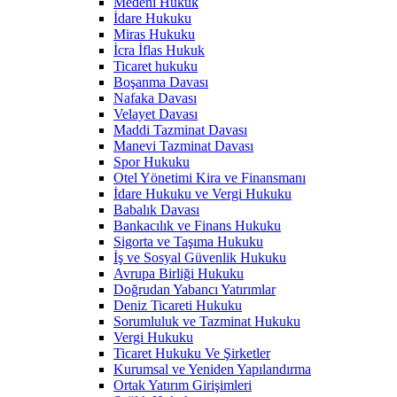
Medeni Hukuk
İdare Hukuku
Miras Hukuku
İcra İflas Hukuk
Ticaret hukuku
Boşanma Davası
Nafaka Davası
Velayet Davası
Maddi Tazminat Davası
Manevi Tazminat Davası
Spor Hukuku
Otel Yönetimi Kira ve Finansmanı
İdare Hukuku ve Vergi Hukuku
Babalık Davası
Bankacılık ve Finans Hukuku
Sigorta ve Taşıma Hukuku
İş ve Sosyal Güvenlik Hukuku
Avrupa Birliği Hukuku
Doğrudan Yabancı Yatırımlar
Deniz Ticareti Hukuku
Sorumluluk ve Tazminat Hukuku
Vergi Hukuku
Ticaret Hukuku Ve Şirketler
Kurumsal ve Yeniden Yapılandırma
Ortak Yatırım Girişimleri