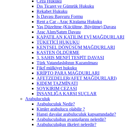
Ceza Hukuku
Dış Ticaret ve Gümrük Hukuku
Rekabet Hukuku
İş Davası Başvuru Formu
Rent a Car - Araç Kiralama Hukuku
Yaş Düzeltme (Küçültme, Büyütme) Davası
Araç Alım/Satım Davası
KAPATILAN KATILIM EVİ MAĞDURLARI
TÜKETİCİ HUKUKU
KENTSEL DÖNÜŞÜM MAĞDURLARI
KASTEN ÖLDÜRME
3. ŞAHIS MENFİ TESPİT DAVASI
Türk Vatandaşlığının Kazanılması
Fikrî mülkiyet hukuku
KRİPTO PARA MAĞDURLARI
AFETZEDELER(AFET MAĞDURLARI)
KIDEM TAZMİNATI
SOYKIRIM CEZASI
İNSANLIĞA KARŞI SUÇLAR
Arabuluculuk
Arabuluculuk Nedir?
Kimler arabulucu olabilir ?
Hangi davalar arabuluculuk kapsamındadır?
Arabuluculuğun avantajlarını nelerdir?
Arabuluculuğun ilkeleri nelerdir?