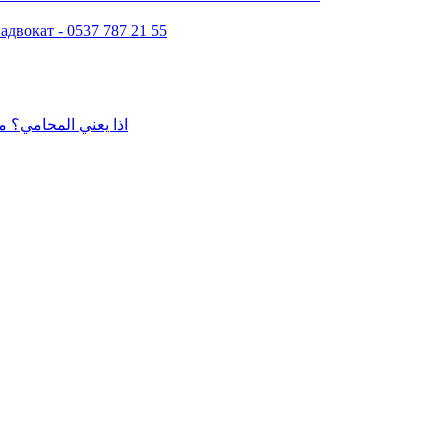
двокат - 0537 787 21 55
اذا يعني المحامي؟ م