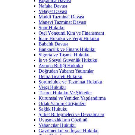
Boşanma Davası
Nafaka Davası
Velayet Davası
Maddi Tazminat Davası
Manevi Tazminat Davası
Spor Hukuku
Otel Yönetimi Kira ve Finansmanı
İdare Hukuku ve Vergi Hukuku
Babalık Davası
Bankacılık ve Finans Hukuku
Sigorta ve Taşıma Hukuku
İş ve Sosyal Güvenlik Hukuku
Avrupa Birliği Hukuku
Doğrudan Yabancı Yatırımlar
Deniz Ticareti Hukuku
Sorumluluk ve Tazminat Hukuku
Vergi Hukuku
Ticaret Hukuku Ve Şirketler
Kurumsal ve Yeniden Yapılandırma
Ortak Yatırım Girişimleri
Sağlık Hukuku
Şirket Birleşmeleri ve Devralmalar
Uyuşmazlıkların Çözümü
Yabancılar Hukuku
Gayrimenkul ve İnşaat Hukuku