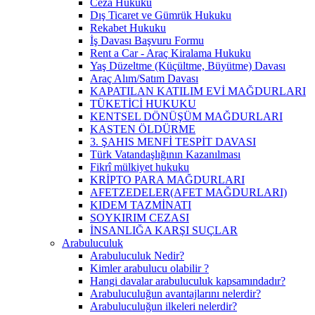
Ceza Hukuku
Dış Ticaret ve Gümrük Hukuku
Rekabet Hukuku
İş Davası Başvuru Formu
Rent a Car - Araç Kiralama Hukuku
Yaş Düzeltme (Küçültme, Büyütme) Davası
Araç Alım/Satım Davası
KAPATILAN KATILIM EVİ MAĞDURLARI
TÜKETİCİ HUKUKU
KENTSEL DÖNÜŞÜM MAĞDURLARI
KASTEN ÖLDÜRME
3. ŞAHIS MENFİ TESPİT DAVASI
Türk Vatandaşlığının Kazanılması
Fikrî mülkiyet hukuku
KRİPTO PARA MAĞDURLARI
AFETZEDELER(AFET MAĞDURLARI)
KIDEM TAZMİNATI
SOYKIRIM CEZASI
İNSANLIĞA KARŞI SUÇLAR
Arabuluculuk
Arabuluculuk Nedir?
Kimler arabulucu olabilir ?
Hangi davalar arabuluculuk kapsamındadır?
Arabuluculuğun avantajlarını nelerdir?
Arabuluculuğun ilkeleri nelerdir?