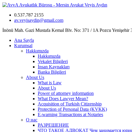
0.537.787 2155
av.veyisaydin@gmail.com
İnönü Mah. Gazi Mustafa Kemal Blv. No: 371 / 1A Pozcu Yenişehir
Ana Sayfa
Kurumsal
Hakkımızda
Hakkımızda
Vekalet Bilgileri
İnsan Kaynakları
Banka Bilgileri
About Us
What is Law
About Us
Power of attorney information
What Does Lawyer Mean?
Acquisition of Turkish Citizenship
Protection of Personal Data (KVKK)
E-warning Transactions at Notaries
О нас
РАЗРЕШЕНИЕ
ЧТО ТАКОЕ АДВОКАТ Чем занимается юрист? 