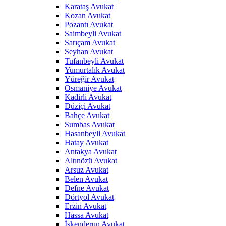
Karataş Avukat
Kozan Avukat
Pozantı Avukat
Saimbeyli Avukat
Sarıçam Avukat
Seyhan Avukat
Tufanbeyli Avukat
Yumurtalık Avukat
Yüreğir Avukat
Osmaniye Avukat
Kadirli Avukat
Düziçi Avukat
Bahçe Avukat
Sumbas Avukat
Hasanbeyli Avukat
Hatay Avukat
Antakya Avukat
Altınözü Avukat
Arsuz Avukat
Belen Avukat
Defne Avukat
Dörtyol Avukat
Erzin Avukat
Hassa Avukat
İskenderun Avukat