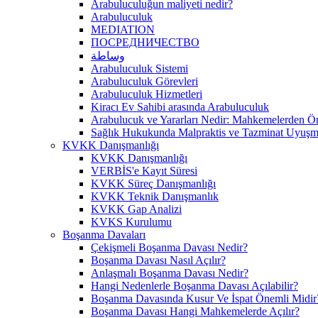
Arabuluculuğun maliyeti nedir?
Arabuluculuk
MEDIATION
ПОСРЕДНИЧЕСТВО
وساطة
Arabuluculuk Sistemi
Arabuluculuk Görevleri
Arabuluculuk Hizmetleri
Kiracı Ev Sahibi arasında Arabuluculuk
Arabulucuk ve Yararları Nedir: Mahkemelerden 
Sağlık Hukukunda Malpraktis ve Tazminat Uyuşma
KVKK Danışmanlığı
KVKK Danışmanlığı
VERBİS'e Kayıt Süresi
KVKK Süreç Danışmanlığı
KVKK Teknik Danışmanlık
KVKK Gap Analizi
KVKS Kurulumu
Boşanma Davaları
Çekişmeli Boşanma Davası Nedir?
Boşanma Davası Nasıl Açılır?
Anlaşmalı Boşanma Davası Nedir?
Hangi Nedenlerle Boşanma Davası Açılabilir?
Boşanma Davasında Kusur Ve İspat Önemli Midir
Boşanma Davası Hangi Mahkemelerde Açılır?