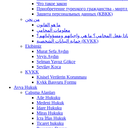
Что такое закон
Приобретение турецкого гражданства - миртл а
Защита персональных данных (КВКК)
من نحن
ما هو القانون
معلومات المحامي
اذا يفعل المحامي؟ ما هي واجباتهم ومسؤولياتهم؟
حماية البيانات الشخصية (KVKK)
Ekibimiz
Murat Sefa Aydın
Veyis Aydın
Selman Yavuz Gökçe
Sevilay Koca
KVKK
Kişisel Verilerin Korunması
Kvkk Başvuru Formu
Avva Hukuk
Çalışma Alanları
Aile Hukuku
Medeni Hukuk
İdare Hukuku
Miras Hukuku
İcra İflas Hukuk
Ticaret hukuku