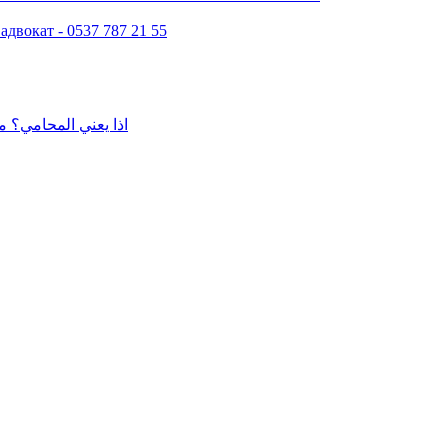
двокат - 0537 787 21 55
اذا يعني المحامي؟ م