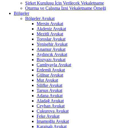
Şirket Kuruluşu İçin Verilecek Vekaletname
Oturma ve Çalışma İzni Vekaletname Örneği
Bölgeler
Bölgeler Avukat
Mersin Avukat
Akdeniz Avukat
Mezitli Avukat
Toroslar Avukat
Yenişehir Avukat
Anamur Avukat
Aydıncık Avukat
Bozyazı Avukat
Çamlıyayla Avukat
Erdemli Avukat
Gülnar Avukat
Mut Avukat
Silifke Avukat
Tarsus Avukat
Adana Avukat
Aladağ Avukat
Ceyhan Avukat
Çukurova Avukat
Feke Avukat
İmamoğlu Avukat
Karaisalı Avukat