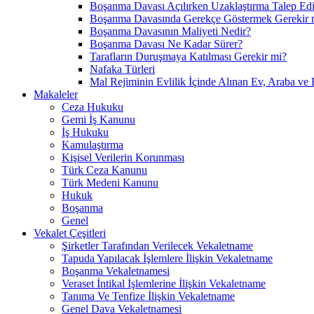
Boşanma Davası Açılırken Uzaklaştırma Talep Edil
Boşanma Davasında Gerekçe Göstermek Gerekir 
Boşanma Davasının Maliyeti Nedir?
Boşanma Davası Ne Kadar Sürer?
Tarafların Duruşmaya Katılması Gerekir mi?
Nafaka Türleri
Mal Rejiminin Evlilik İçinde Alınan Ev, Araba ve 
Makaleler
Ceza Hukuku
Gemi İş Kanunu
İş Hukuku
Kamulaştırma
Kişisel Verilerin Korunması
Türk Ceza Kanunu
Türk Medeni Kanunu
Hukuk
Boşanma
Genel
Vekalet Çeşitleri
Şirketler Tarafından Verilecek Vekaletname
Tapuda Yapılacak İşlemlere İlişkin Vekaletname
Boşanma Vekaletnamesi
Veraset İntikal İşlemlerine İlişkin Vekaletname
Tanıma Ve Tenfize İlişkin Vekaletname
Genel Dava Vekaletnamesi